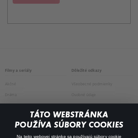
Filmy a seriály
Dôležité odkazy
Akčné
Všeobecné podmienky
Dráma
Osobné údaje
Dokumentárne
TÁTO WEBSTRÁNKA
Animácie
POUŽÍVA SÚBORY COOKIES
FAQ
Na tejto webovej stránke sa používajú súbory cookie