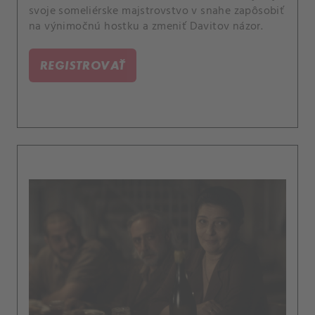
svoje someliérske majstrovstvo v snahe zapôsobiť
na výnimočnú hostku a zmeniť Davitov názor.
REGISTROVAŤ