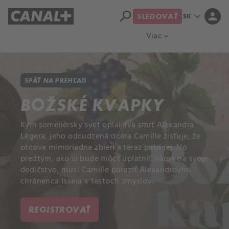
search
expand_more
person
SK
SLEDOVAŤ
Prehľad titulov
Apple TV
Moloch
Viac
expand_more
SPÄŤ NA PREHĽAD
BOŽSKÉ KVAPKY
Kým someliérsky svet oplakáva smrť Alexandra
Légera, jeho odcudzená dcéra Camille zisťuje, že
otcova mimoriadna zbierka teraz patrí jej. No
predtým, ako si bude môcť uplatniť nárok na svoje
dedičstvo, musí Camille poraziť Alexandrovho
chránenca Isseia v testoch zmyslov.
REGISTROVAŤ