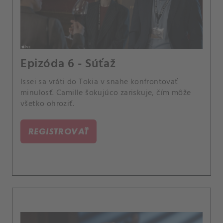
Epizóda 6 - Súťaž
Issei sa vráti do Tokia v snahe konfrontovať
minulosť. Camille šokujúco zariskuje, čím môže
všetko ohroziť.
REGISTROVAŤ