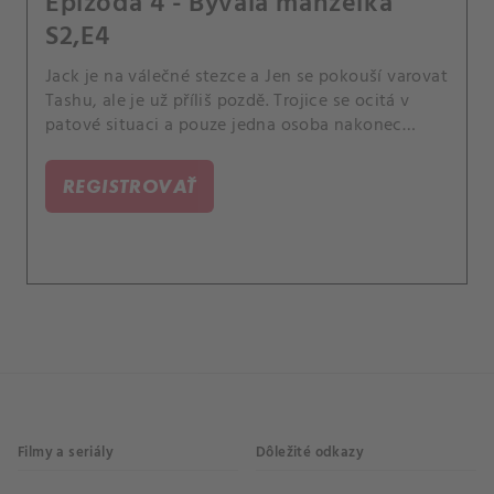
Epizóda 4 - Bývalá manželka
S2,E4
Jack je na válečné stezce a Jen se pokouší varovat
Tashu, ale je už příliš pozdě. Trojice se ocitá v
patové situaci a pouze jedna osoba nakonec
zůstává s pistolí v ruce.
REGISTROVAŤ
Filmy a seriály
Dôležité odkazy