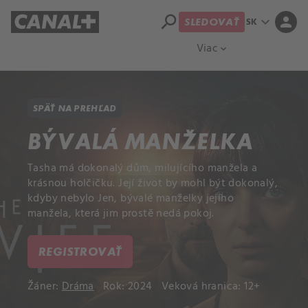
search
expand_more
person
SK
SLEDOVAŤ
Prehľad titulov
Apple TV
Moloch
Viac
expand_more
SPÄŤ NA PREHĽAD
BÝVALÁ MANŽELKA
Tasha má dokonalý dům, milujícího manžela a
krásnou holčičku. Její život by mohl být dokonalý,
kdyby nebylo Jen, bývalé manželky jejího
manžela, která jim prostě nedá pokoj.
REGISTROVAŤ
Žáner:
Dráma
Rok: 2024
Veková hranica: 12+