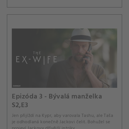
Epizóda 3 - Bývalá manželka
S2,E3
Jen přijíždí na Kypr, aby varovala Tashu, ale Taša
je odhodlaná konečně Jackovi čelit. Bohužel se
projeví Jackovy dřívější intriky.