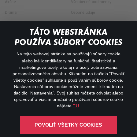
Akčné
Všeobecné podmienky
Dráma
Osobné údaje
Dokumentárne
TÁTO WEBSTRÁNKA
Animácie
POUŽÍVA SÚBORY COOKIES
FAQ
Na tejto webovej stránke sa používajú súbory cookie
alebo iné identifikátory na funkčné, štatistické a
Môj účet
marketingové účely, ako aj na účely zobrazovania
O aplikácii Canal+
personalizovaného obsahu. Kliknutím na tlačidlo "Povoliť
všetky cookies" súhlasíte s používaním súborov cookie.
Nastavenia súborov cookie môžete zmeniť kliknutím na
tlačidlo "Nastavenia". Svoj súhlas môžete odvolať alebo
spravovať a viac informácií o používaní súborov cookie
nájdete
TU
.
Canal+ Luxembourg S. à r.l. so sídlom Rue Albert Borschette 4,
POVOLIŤ VŠETKY COOKIES
L-1246 Luxembourg R.C.S. Luxembourg: B 87.905