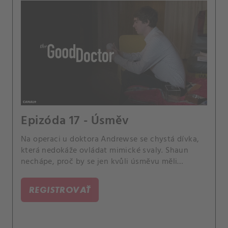
Epizóda 17 - Úsměv
Na operaci u doktora Andrewse se chystá dívka,
která nedokáže ovládat mimické svaly. Shaun
nechápe, proč by se jen kvůli úsměvu měli
pouštět do riskantní a drahé operace.
REGISTROVAŤ