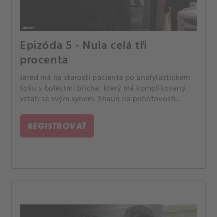
Epizóda 5 - Nula celá tři
procenta
Jared má na starosti pacienta po anafylaktickém
šoku s bolestmi břicha, který má komplikovaný
vztah se svým synem. Shaun na pohotovosti
potká chlapce, který je mimořádně podobný jeho
bratrovi.
REGISTROVAŤ