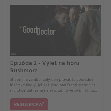
Epizóda 2 - Výlet na horu
Rushmore
Shaun má za úkol celý den provádět podřadné
lékařské úkoly, jelikož jeho nadřízený Mendelez
mu chce dát jasně najevo, že ho ve svém týmu
nechce. Jenže Shaun vezme svoji práci opravdu
vážně a někomu, kdo má být už propuštěn
REGISTROVAŤ
objedná drahá, zbytečná vyšetření.