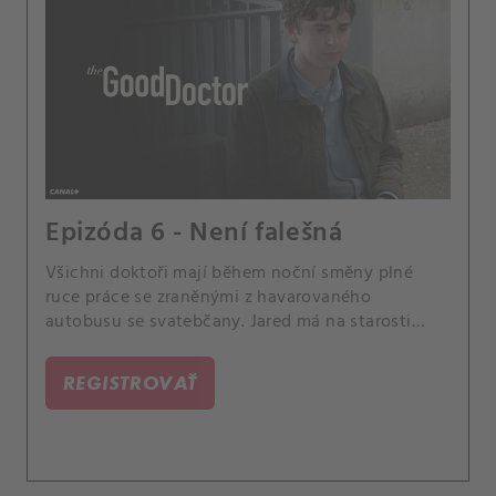
Epizóda 6 - Není falešná
Všichni doktoři mají během noční směny plné
ruce práce se zraněnými z havarovaného
autobusu se svatebčany. Jared má na starosti
těžce popálenou družičku.
REGISTROVAŤ