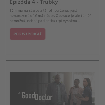
Epizóda 4 - Trubky
Tým má na starosti těhotnou ženu, jejíž
nenarozené dítě má nádor. Operace je ale téměř
nemožná, neboť pacientka trpí vysokou
srážlivostí krve.
REGISTROVAŤ