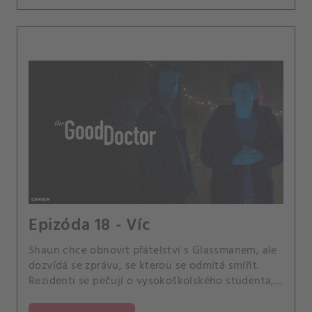
Epizóda 18 - Víc
Shaun chce obnovit přátelství s Glassmanem, ale
dozvídá se zprávu, se kterou se odmítá smířit.
Rezidenti se pečují o vysokoškolského studenta,
u kterého se projeví nečekané komplikace.