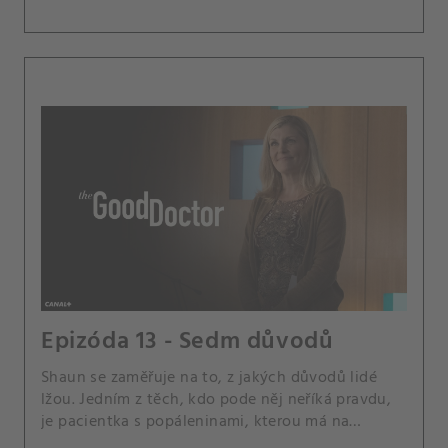
Epizóda 13 - Sedm důvodů
Shaun se zaměřuje na to, z jakých důvodů lidé
lžou. Jedním z těch, kdo pode něj neříká pravdu,
je pacientka s popáleninami, kterou má na
starosti spolu s Andrewsem a Jaredem.