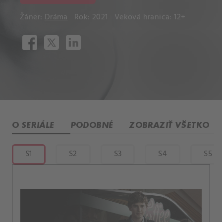
Žáner:
Dráma
Rok: 2021
Veková hranica: 12+
O SERIÁLE
PODOBNÉ
ZOBRAZIŤ VŠETKO
S1
S2
S3
S4
S5