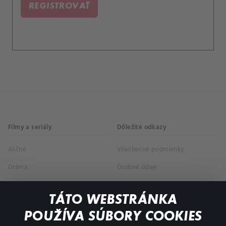
REGISTROVAŤ
Filmy a seriály
Dôležité odkazy
Akčné
Všeobecné podmienky
Dráma
Osobné údaje
Dokumentárne
TÁTO WEBSTRÁNKA
Animácie
POUŽÍVA SÚBORY COOKIES