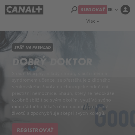
search
expand_more
person
SK
SLEDOVAŤ
Prehľad titulov
Apple TV
Moloch
Viac
expand_more
SPÄŤ NA PREHĽAD
DOBRÝ DOKTOR
Shaun Murphy, mladý chirurg s autismem a
syndromem učence, se přestěhuje z klidného
venkovského života na chirurgické oddělení
prestižní nemocnice. Shaun, který se nedokáže
osobně sblížit se svým okolím, využívá svého
mimořádného lékařského nadání k záchraně
životů a zpochybňuje skepsi svých kolegů.
REGISTROVAŤ