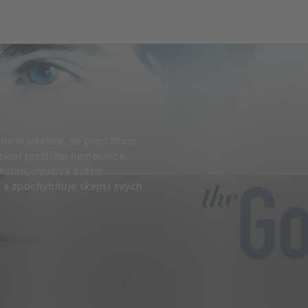
och
Dcéra národa
omem učence, se přestěhuje
lení prestižní nemocnice.
kolím, využívá svého
 a zpochybňuje skepsi svých