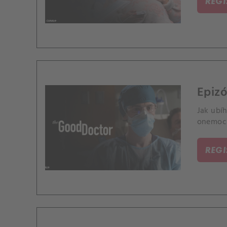
REG
Epizó
Jak ubíh
onemocn
REG