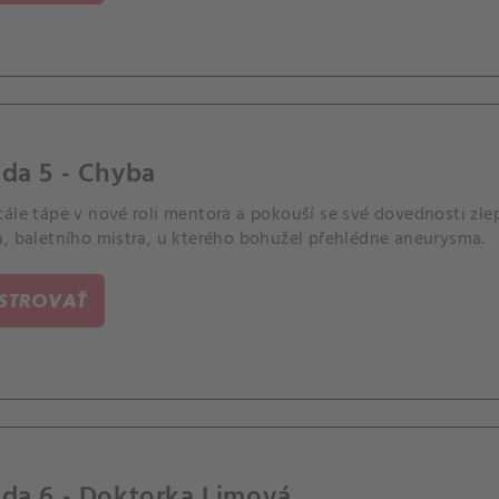
da 5 - Chyba
ále tápe v nové roli mentora a pokouší se své dovednosti zlep
a, baletního mistra, u kterého bohužel přehlédne aneurysma.
ISTROVAŤ
da 6 - Doktorka Limová