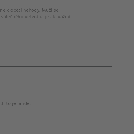
ne k oběti nehody. Muži se
 válečného veterána je ale vážný
li to je rande.