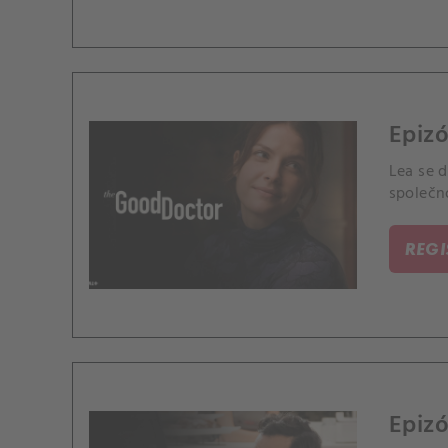
Epizó
Lea se d
společno
REG
Epiz