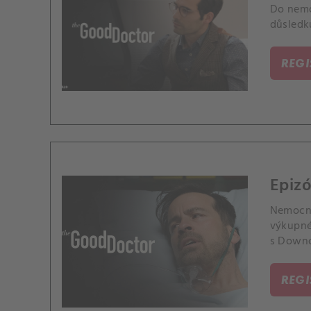
Do nemo
důsledk
REG
Epizó
Nemocni
výkupné.
s Down
REG