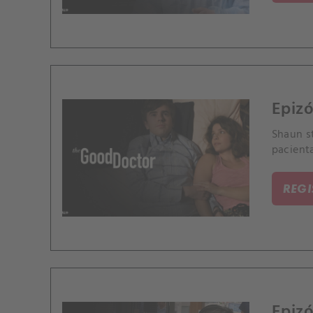
Epizó
Shaun st
pacient
REG
Epizó