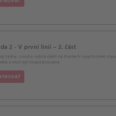
ISTROVAŤ
da 2 - V první linii – 2. část
ají týdny, covid si vybírá oběti na životech i psychickém stav
ěla a musí být hospitalizována.
ISTROVAŤ