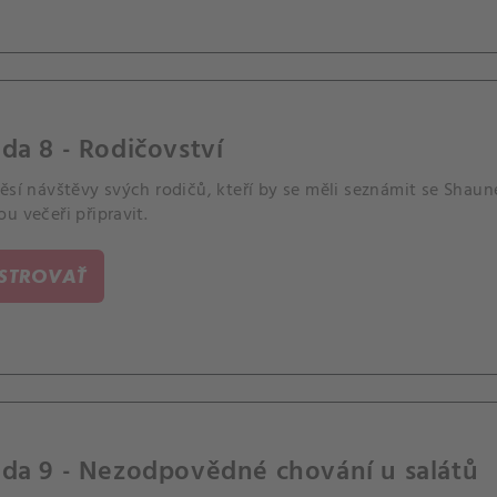
da 8 - Rodičovství
ěsí návštěvy svých rodičů, kteří by se měli seznámit se Shaun
u večeři připravit.
ISTROVAŤ
óda 9 - Nezodpovědné chování u salátů