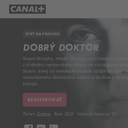
Prehľad titulov
Apple TV
Mol
SPÄŤ NA PREHĽAD
DOBRÝ DOKTOR
Shaun Murphy, mladý chirurg s autismem a syndr
z klidného venkovského života na chirurgické oddě
Shaun, který se nedokáže osobně sblížit se svým o
mimořádného lékařského nadání k záchraně životů
kolegů.
REGISTROVAŤ
Žáner:
Dráma
Rok: 2021
Veková hranica: 12+