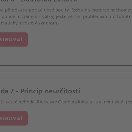
se při pokusu potlačit své pocity jízdou na motorce nachomýt
 obnovilo zranění z války, ještě větším problémem pro tohoto
umatický stresový syndrom.
ISTROVAŤ
da 7 - Princip neurčitosti
že o své nehodě. Ricky zve Claire na kávu a ta si není jistá, jest
ISTROVAŤ