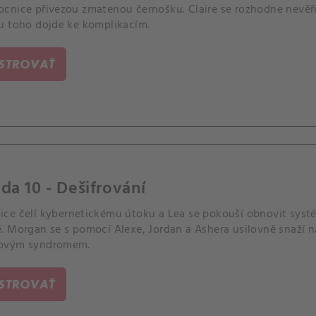
cnice přivezou zmatenou černošku. Claire se rozhodne nevěřit
u toho dojde ke komplikacím.
ISTROVAŤ
da 10 - Dešifrování
ce čelí kybernetickému útoku a Lea se pokouší obnovit systé
 Morgan se s pomocí Alexe, Jordan a Ashera usilovně snaží na
ovým syndromem.
ISTROVAŤ