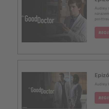
Audrey 
nárazem
posttra
REG
Epizó
Audrey l
REG