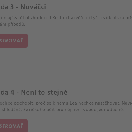
da 3 - Nováčci
i mají za úkol zhodnotit šest uchazečů o čtyři rezidentská mís
ání případů.
ISTROVAŤ
da 4 - Není to stejné
echce pochopit, proč se k němu Lea nechce nastěhovat. Navíc 
a shledává, že někoho učit pro něj není vůbec jednoduché.
ISTROVAŤ