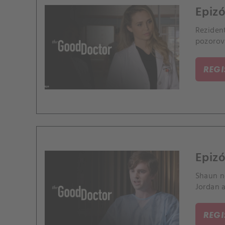
Epizó
Rezident
pozorov
REG
Epizó
Shaun n
Jordan 
REG