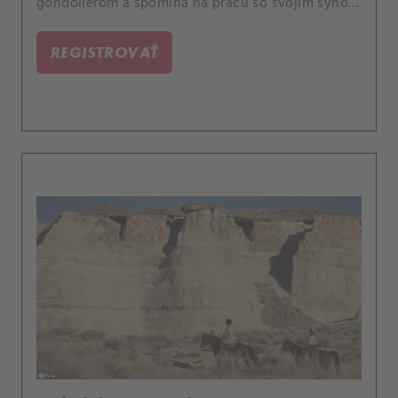
gondoliérom a spomína na prácu so svojím synom
Danielom.
REGISTROVAŤ