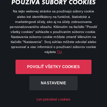
POUŽÍVA SÚBORY COOKIES
FAQ
Na tejto webovej stránke sa používajú súbory cookie
alebo iné identifikátory na funkčné, štatistické a
Môj účet
marketingové účely, ako aj na účely zobrazovania
O aplikácii Canal+
personalizovaného obsahu. Kliknutím na tlačidlo "Povoliť
všetky cookies" súhlasíte s používaním súborov cookie.
Nastavenia súborov cookie môžete zmeniť kliknutím na
tlačidlo "Nastavenia". Svoj súhlas môžete odvolať alebo
spravovať a viac informácií o používaní súborov cookie
nájdete
TU
.
Canal+ Luxembourg S. à r.l. so sídlom Rue Albert Borschette 4,
POVOLIŤ VŠETKY COOKIES
L-1246 Luxembourg R.C.S. Luxembourg: B 87.905
Všetky práva vyhradené
NASTAVENIE
©
2026
Len potrebné cookies