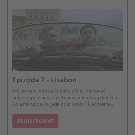
Epizóda 7 - Lisabon
V Lisabone, kde sa Eugene učí pripravovať
omáčku peri-peri, sa situácia zmení na pikantnú.
Čo ešte nájde na jedálnom lístku? Plachtenie,
maľovanie kachličiek a hudobnú spoluprácu.
REGISTROVAŤ