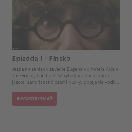
Epizóda 1 - Fínsko
Jazda na saniach zavedie Eugena do hotela Arctic
TreeHouse, kde ho čaká rybolov v zamrznutom
jazere, sane ťahané psami husky, popíjanie vodky
a hlboké ponorenia sa do šťastia.
REGISTROVAŤ