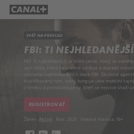
Prehľad titulov
Apple TV
Mol
SPÄŤ NA PREHĽAD
FBI: TI NEJHLEDANĚJŠ
FBI: Ti nejhledanější je krimi seriál, který se zaměř
uprchlíků, která neúnavně sleduje a dopadá notor
seznamu nejhledanějších osob FBI. Zkušená agent
kvalifikovaný tým, který funguje jako mobilní tajná
v terénu a pronásleduje ty, kteří se nejvíce snaží 
REGISTROVAŤ
Žáner:
Akčné
Rok: 2021
Veková hranica: 16+