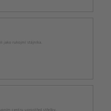
i jako rukojmí stájníka.
upním centru uprostřed střelby.