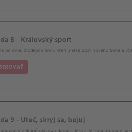
da 8 - Královský sport
á po dvou zlodějích koní, kteří unesli dostihového koně a vzal
ISTROVAŤ
da 9 - Uteč, skryj se, bojuj
ánočních nákupů uvíznou Barnes, Jess a Jessina rodina v nák