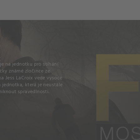
och
Dcéra národa
Í
uje na jednotku pro stíhání
icky známé zločince ze
ka Jess LaCroix vede vysoce
 jednotka, která je neustále
uniknout spravedlnosti.