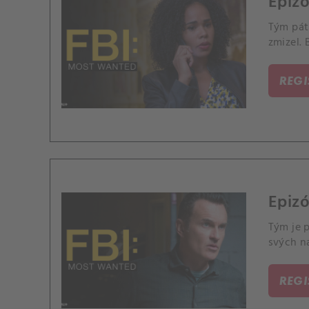
Epiz
Tým pátr
zmizel. 
REG
Epizó
Tým je 
svých n
REG