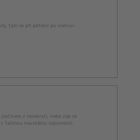
ty, tým se při pátrání po vrahovi
zločinem z nenávisti, nebo zda se
í s Taliinou neustálou vzpurností.