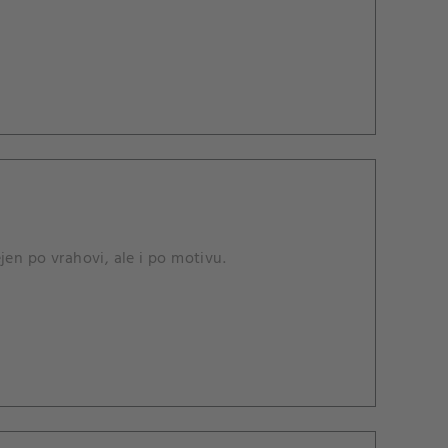
ncích na útěku.
jen po vrahovi, ale i po motivu.