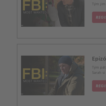
Tým jim 
REG
Epizó
Tým pátr
Sarah si
REG