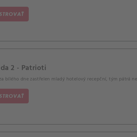
ením Jessa La Croixe, který pátrá po nejnebezpečnějších zloči
ISTROVAŤ
da 2 - Patrioti
za bílého dne zastřelen mladý hotelový recepční, tým pátrá ne
ISTROVAŤ