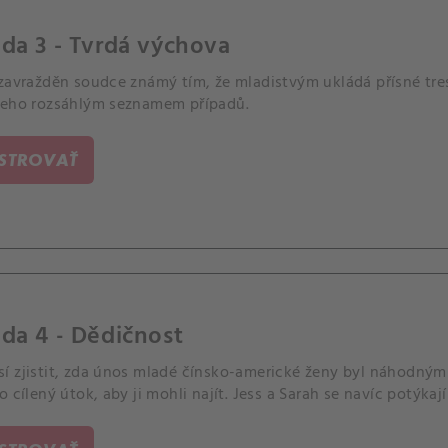
da 3 - Tvrdá výchova
zavražděn soudce známý tím, že mladistvým ukládá přísné tres
jeho rozsáhlým seznamem případů.
ISTROVAŤ
da 4 - Dědičnost
í zjistit, zda únos mladé čínsko-americké ženy byl náhodným 
o cílený útok, aby ji mohli najít. Jess a Sarah se navíc potýkaj