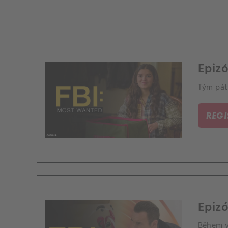
Epizó
Tým pátr
REG
Epizó
Během v