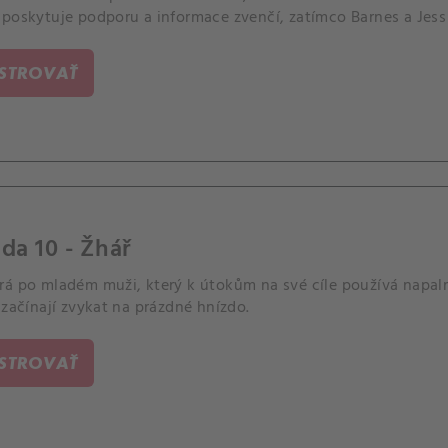
poskytuje podporu a informace zvenčí, zatímco Barnes a Jess se
ISTROVAŤ
da 10 - Žhář
á po mladém muži, který k útokům na své cíle používá napalm.
 začínají zvykat na prázdné hnízdo.
ISTROVAŤ