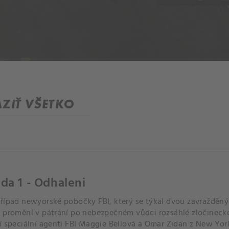
ZIŤ VŠETKO
da 1 - Odhaleni
případ newyorské pobočky FBI, který se týkal dvou zavražděný
e promění v pátrání po nebezpečném vůdci rozsáhlé zločinecké
í speciální agenti FBI Maggie Bellová a Omar Zidan z New York