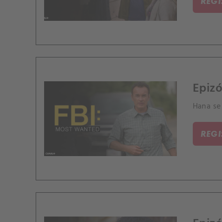
REG
Epizó
Hana se 
REG