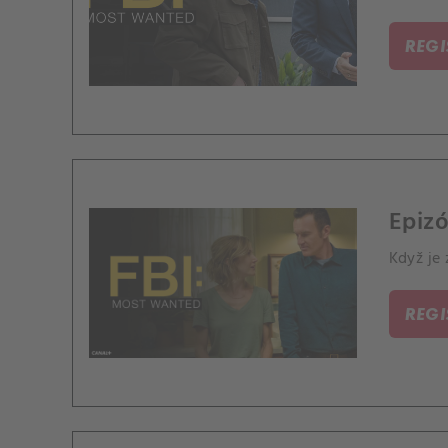
pod ved
REG
Epizó
Když je 
REG