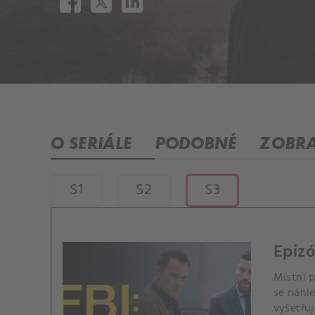
O SERIÁLE
PODOBNÉ
ZOBRA
S1
S2
S3
Epizó
Místní 
se náhl
vyšetřuj