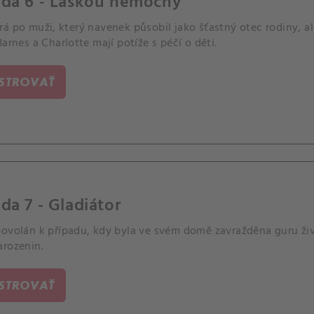
óda 6 - Láskou nemocný
á po muži, který navenek působil jako šťastný otec rodiny, al
Barnes a Charlotte mají potíže s péčí o děti.
ISTROVAŤ
da 7 - Gladiátor
povolán k případu, kdy byla ve svém domě zavražděna guru živ
arozenin.
ISTROVAŤ