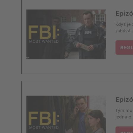
Epizó
Když je 
zabývá 
REG
Epizó
Tým mus
jednalo 