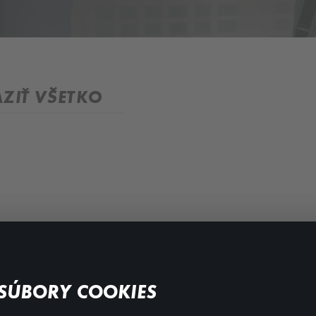
ZIŤ VŠETKO
FAQ
SÚBORY COOKIES
Môj účet