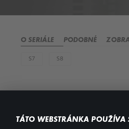
O SERIÁLE
PODOBNÉ
ZOBRA
S7
S8
Filmy a seriály
Dôležité odkazy
TÁTO WEBSTRÁNKA POUŽÍVA 
Akčné
Všeobecné podmienky