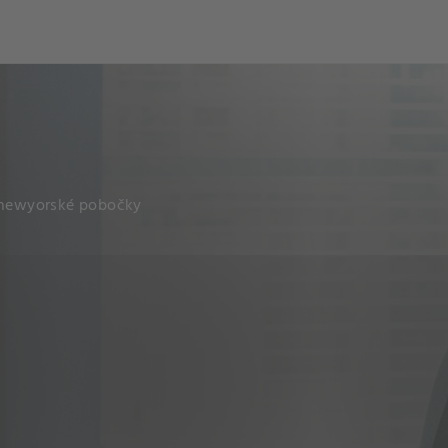
och
Dcéra národa
í newyorské pobočky