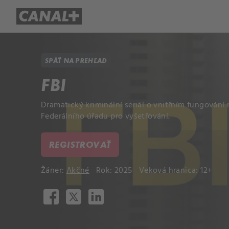
Prehľad titulov
Apple TV
Mol
SPÄŤ NA PREHĽAD
FBI
Dramatický kriminální seriál o vnitřním fungován
Federálního úřadu pro vyšetřování.
REGISTROVAŤ
Žáner:
Akčné
Rok: 2025
Veková hranica: 12+