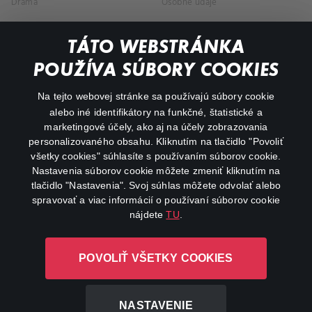
Dráma
Osobné údaje
Dokumentárne
TÁTO WEBSTRÁNKA
Animácie
POUŽÍVA SÚBORY COOKIES
FAQ
Na tejto webovej stránke sa používajú súbory cookie
alebo iné identifikátory na funkčné, štatistické a
Môj účet
marketingové účely, ako aj na účely zobrazovania
O aplikácii Canal+
personalizovaného obsahu. Kliknutím na tlačidlo "Povoliť
všetky cookies" súhlasíte s používaním súborov cookie.
Nastavenia súborov cookie môžete zmeniť kliknutím na
tlačidlo "Nastavenia". Svoj súhlas môžete odvolať alebo
spravovať a viac informácií o používaní súborov cookie
nájdete
TU
.
Canal+ Luxembourg S. à r.l. so sídlom Rue Albert Borschette 4,
POVOLIŤ VŠETKY COOKIES
L-1246 Luxembourg R.C.S. Luxembourg: B 87.905
Všetky práva vyhradené
NASTAVENIE