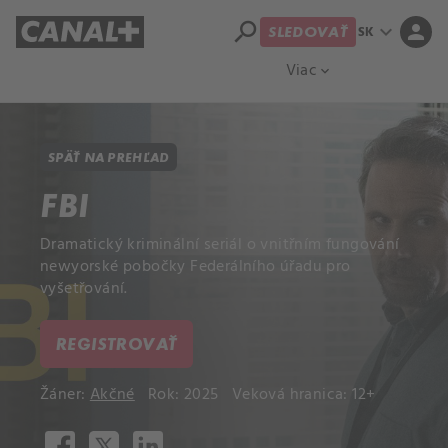
search
expand_more
person
SK
SLEDOVAŤ
Prehľad titulov
Apple TV
Moloch
Viac
expand_more
SPÄŤ NA PREHĽAD
FBI
Dramatický kriminální seriál o vnitřním fungování
newyorské pobočky Federálního úřadu pro
vyšetřování.
REGISTROVAŤ
Žáner:
Akčné
Rok: 2025
Veková hranica: 12+