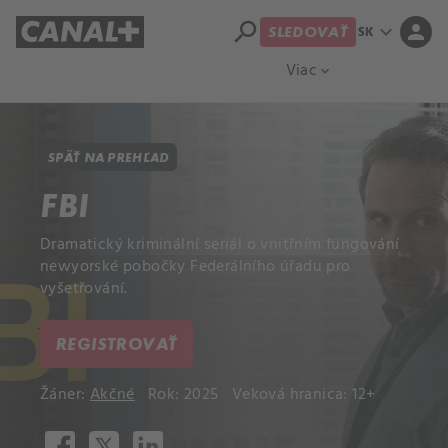
search
expand_more
person
SK
SLEDOVAŤ
Prehľad titulov
Apple TV
Moloch
Viac
expand_more
SPÄŤ NA PREHĽAD
FBI
Dramatický kriminální seriál o vnitřním fungování
newyorské pobočky Federálního úřadu pro
vyšetřování.
REGISTROVAŤ
Žáner:
Akčné
Rok: 2025
Veková hranica: 12+