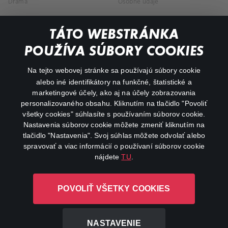
Dráma
Osobné údaje
Dokumentárne
TÁTO WEBSTRÁNKA
Animácie
POUŽÍVA SÚBORY COOKIES
FAQ
Na tejto webovej stránke sa používajú súbory cookie
alebo iné identifikátory na funkčné, štatistické a
Môj účet
marketingové účely, ako aj na účely zobrazovania
O aplikácii Canal+
personalizovaného obsahu. Kliknutím na tlačidlo "Povoliť
všetky cookies" súhlasíte s používaním súborov cookie.
Nastavenia súborov cookie môžete zmeniť kliknutím na
tlačidlo "Nastavenia". Svoj súhlas môžete odvolať alebo
spravovať a viac informácií o používaní súborov cookie
nájdete
TU
.
Canal+ Luxembourg S. à r.l. so sídlom Rue Albert Borschette 4,
POVOLIŤ VŠETKY COOKIES
L-1246 Luxembourg R.C.S. Luxembourg: B 87.905
Všetky práva vyhradené
NASTAVENIE