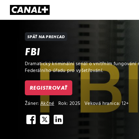
Prehľad titulov
Apple TV
Mol
SPÄŤ NA PREHĽAD
FBI
Dramatický kriminální seriál o vnitřním fungován
Federálního úřadu pro vyšetřování.
REGISTROVAŤ
Žáner:
Akčné
Rok: 2025
Veková hranica: 12+