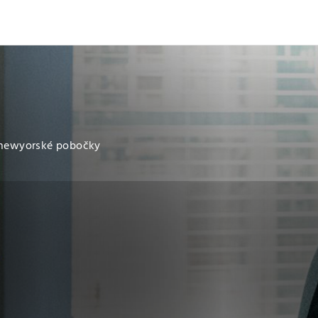
och
Dcéra národa
í newyorské pobočky