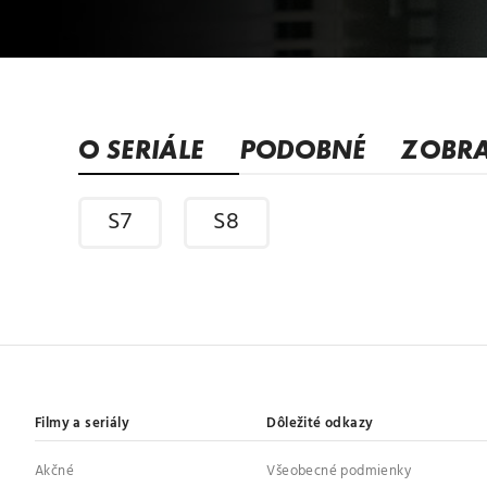
O SERIÁLE
PODOBNÉ
ZOBRA
S7
S8
Filmy a seriály
Dôležité odkazy
Akčné
Všeobecné podmienky