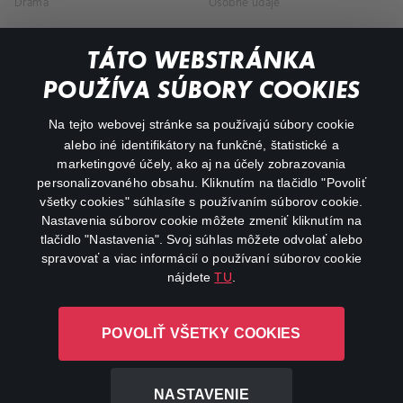
Dráma
Osobné údaje
Dokumentárne
TÁTO WEBSTRÁNKA
Animácie
POUŽÍVA SÚBORY COOKIES
FAQ
Na tejto webovej stránke sa používajú súbory cookie
alebo iné identifikátory na funkčné, štatistické a
Môj účet
marketingové účely, ako aj na účely zobrazovania
O aplikácii Canal+
personalizovaného obsahu. Kliknutím na tlačidlo "Povoliť
všetky cookies" súhlasíte s používaním súborov cookie.
Nastavenia súborov cookie môžete zmeniť kliknutím na
tlačidlo "Nastavenia". Svoj súhlas môžete odvolať alebo
spravovať a viac informácií o používaní súborov cookie
nájdete
TU
.
Canal+ Luxembourg S. à r.l. so sídlom Rue Albert Borschette 4,
POVOLIŤ VŠETKY COOKIES
L-1246 Luxembourg R.C.S. Luxembourg: B 87.905
Všetky práva vyhradené
NASTAVENIE