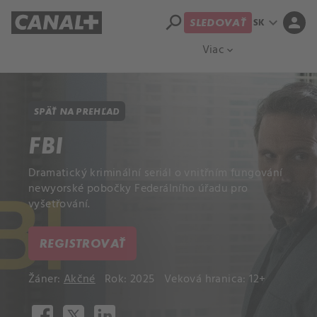
search
expand_more
person
SK
SLEDOVAŤ
Prehľad titulov
Apple TV
Moloch
Viac
expand_more
SPÄŤ NA PREHĽAD
FBI
Dramatický kriminální seriál o vnitřním fungování
newyorské pobočky Federálního úřadu pro
vyšetřování.
REGISTROVAŤ
Žáner:
Akčné
Rok: 2025
Veková hranica: 12+