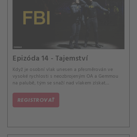
Epizóda 14 - Tajemství
Když je osobní vlak unesen a přesměrován ve
vysoké rychlosti s neozbrojeným OA a Gemmou
na palubě, tým se snaží nad vlakem získat
kontrolu a zabránit tak katastrofě.
REGISTROVAŤ