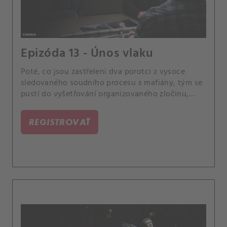
Epizóda 13 - Únos vlaku
Poté, co jsou zastřeleni dva porotci z vysoce
sledovaného soudního procesu s mafiány, tým se
pustí do vyšetřování organizovaného zločinu,
dokud se nezjistí, že porotci nemuseli být vůbec
zamýšlenými cíli. Případ se pro Scolu stane
REGISTROVAŤ
osobním, když se dozví, že jeden z jeho bývalých
instruktorů z vojenské akademie, může mít s
případem spojitost.