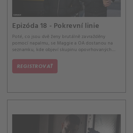
Epizóda 18 - Pokrevní linie
Poté, co jsou dvě ženy brutálně zavražděny
pomocí napalmu, se Maggie a OA dostanou na
seznamku, kde objeví skupinu opovrhovaných
uživatelů, kteří se zaměřují na ženy, jež je
odmítají.
REGISTROVAŤ