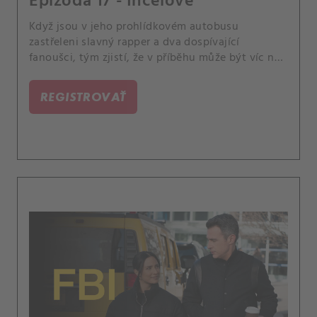
Epizóda 17 - Incelové
Když jsou v jeho prohlídkovém autobusu
zastřeleni slavný rapper a dva dospívající
fanoušci, tým zjistí, že v příběhu může být víc než
jen jeho spor s jiným rapperem. Mezitím Isobel
dosáhne významného milníku, kvůli kterému
REGISTROVAŤ
uvažuje o své budoucnosti v agentuře.