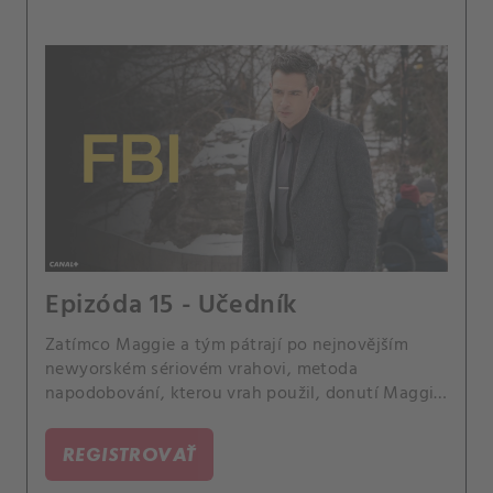
Epizóda 15 - Učedník
Zatímco Maggie a tým pátrají po nejnovějším
newyorském sériovém vrahovi, metoda
napodobování, kterou vrah použil, donutí Maggie
vyhledat pomoc u Raye Distefana, sériového
slashera, kterého poslala za mříže.
REGISTROVAŤ