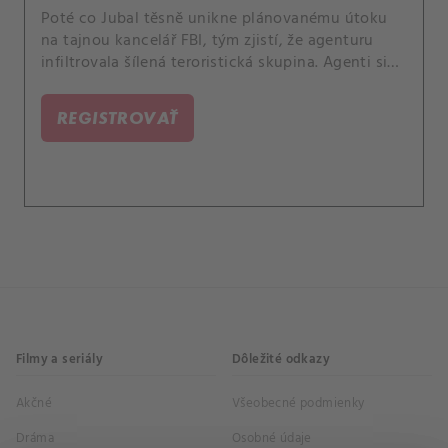
Poté co Jubal těsně unikne plánovanému útoku
na tajnou kancelář FBI, tým zjistí, že agenturu
infiltrovala šílená teroristická skupina. Agenti si
nejsou jistí, komu věřit, a proto musí pracovat ve
stínech, aby odhalili viníky ohrožující
REGISTROVAŤ
nedotknutelnost terénní newyorské pobočky.
Filmy a seriály
Dôležité odkazy
Akčné
Všeobecné podmienky
Dráma
Osobné údaje