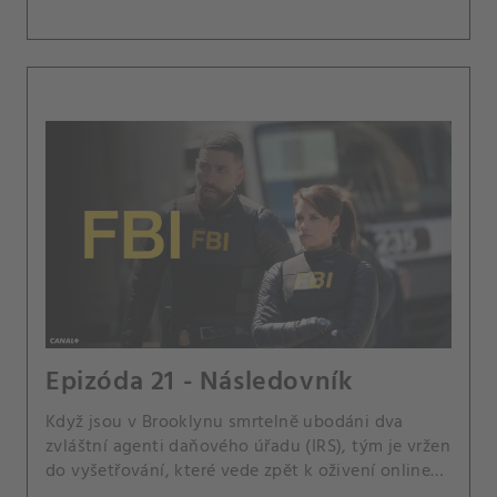
Epizóda 21 - Následovník
Když jsou v Brooklynu smrtelně ubodáni dva
zvláštní agenti daňového úřadu (IRS), tým je vržen
do vyšetřování, které vede zpět k oživení online
konspirační komunity Dukea Ducoylea, jejich