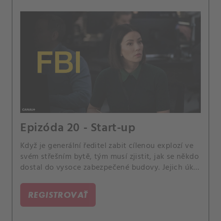
Epizóda 20 - Start-up
Když je generální ředitel zabit cílenou explozí ve
svém střešním bytě, tým musí zjistit, jak se někdo
dostal do vysoce zabezpečené budovy. Jejich úkol
se však dále zkomplikuje, když zjistí, že zločin
může být dílem umělé inteligence.
REGISTROVAŤ