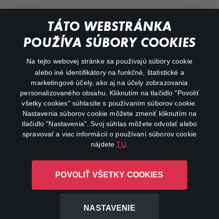
Dokumentárne
TÁTO WEBSTRÁNKA
Animácie
POUŽÍVA SÚBORY COOKIES
FAQ
Na tejto webovej stránke sa používajú súbory cookie
alebo iné identifikátory na funkčné, štatistické a
Môj účet
marketingové účely, ako aj na účely zobrazovania
O aplikácii Canal+
personalizovaného obsahu. Kliknutím na tlačidlo "Povoliť
všetky cookies" súhlasíte s používaním súborov cookie.
Nastavenia súborov cookie môžete zmeniť kliknutím na
tlačidlo "Nastavenia". Svoj súhlas môžete odvolať alebo
spravovať a viac informácií o používaní súborov cookie
nájdete
TU
.
Canal+ Luxembourg S. à r.l. so sídlom Rue Albert Borschette 4,
POVOLIŤ VŠETKY COOKIES
L-1246 Luxembourg R.C.S. Luxembourg: B 87.905
Všetky práva vyhradené
NASTAVENIE
©
2026