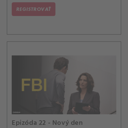
podezřelého z předchozího případu.
REGISTROVAŤ
Epizóda 22 - Nový den