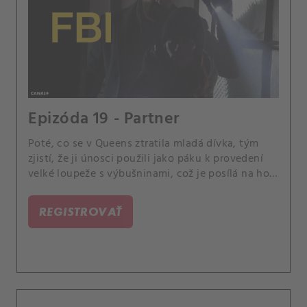
Epizóda 19 - Partner
Poté, co se v Queens ztratila mladá dívka, tým
zjistí, že ji únosci použili jako páku k provedení
velké loupeže s výbušninami, což je posílá na hon
za těmito nebezpečnými viníky. Scola a Dani
mezitím začnou pracovat na svých základech jako
REGISTROVAŤ
partneři.