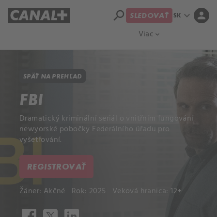
search
expand_more
person
SK
SLEDOVAŤ
Prehľad titulov
Apple TV
Moloch
Viac
expand_more
SPÄŤ NA PREHĽAD
FBI
Dramatický kriminální seriál o vnitřním fungování
newyorské pobočky Federálního úřadu pro
vyšetřování.
REGISTROVAŤ
Žáner:
Akčné
Rok: 2025
Veková hranica: 12+