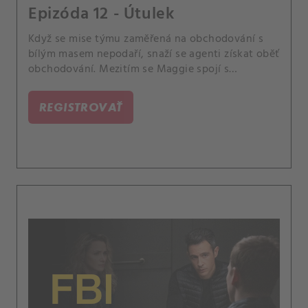
Epizóda 12 - Útulek
Když se mise týmu zaměřená na obchodování s
bílým masem nepodaří, snaží se agenti získat oběť
obchodování. Mezitím se Maggie spojí s
operátorem 911, aby jim pomohl najít dívku dříve,
než bude vyhnána z města nebo ještě hůř.
REGISTROVAŤ