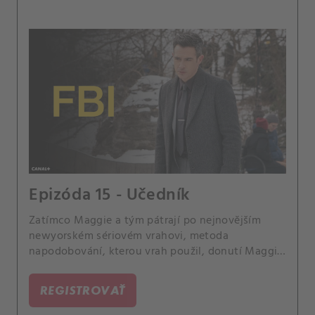
Epizóda 15 - Učedník
Zatímco Maggie a tým pátrají po nejnovějším
newyorském sériovém vrahovi, metoda
napodobování, kterou vrah použil, donutí Maggie
vyhledat pomoc u Raye Distefana, sériového
slashera, kterého poslala za mříže.
REGISTROVAŤ