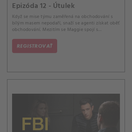
Epizóda 12 - Útulek
Když se mise týmu zaměřená na obchodování s
bílým masem nepodaří, snaží se agenti získat oběť
obchodování. Mezitím se Maggie spojí s
operátorem 911, aby jim pomohl najít dívku dříve,
než bude vyhnána z města nebo ještě hůř.
REGISTROVAŤ