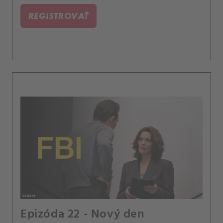
podezřelého z předchozího případu.
REGISTROVAŤ
Epizóda 22 - Nový den