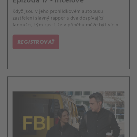
Epizóda 17 - Incelové
Když jsou v jeho prohlídkovém autobusu
zastřeleni slavný rapper a dva dospívající
fanoušci, tým zjistí, že v příběhu může být víc než
jen jeho spor s jiným rapperem. Mezitím Isobel
dosáhne významného milníku, kvůli kterému
REGISTROVAŤ
uvažuje o své budoucnosti v agentuře.