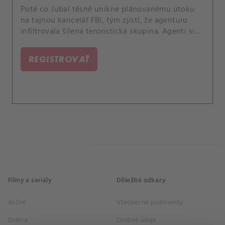
Poté co Jubal těsně unikne plánovanému útoku
na tajnou kancelář FBI, tým zjistí, že agenturu
infiltrovala šílená teroristická skupina. Agenti si
nejsou jistí, komu věřit, a proto musí pracovat ve
stínech, aby odhalili viníky ohrožující
REGISTROVAŤ
nedotknutelnost terénní newyorské pobočky.
Filmy a seriály
Dôležité odkazy
Akčné
Všeobecné podmienky
Dráma
Osobné údaje