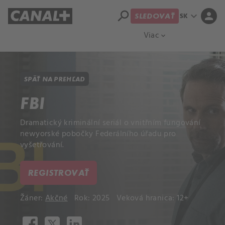
search
expand_more
person
SK
SLEDOVAŤ
Prehľad titulov
Apple TV
Moloch
Viac
expand_more
SPÄŤ NA PREHĽAD
FBI
Dramatický kriminální seriál o vnitřním fungování
newyorské pobočky Federálního úřadu pro
vyšetřování.
REGISTROVAŤ
Žáner:
Akčné
Rok: 2025
Veková hranica: 12+