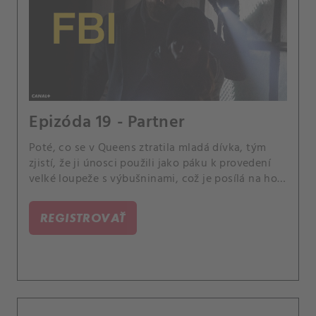
Epizóda 19 - Partner
Poté, co se v Queens ztratila mladá dívka, tým
zjistí, že ji únosci použili jako páku k provedení
velké loupeže s výbušninami, což je posílá na hon
za těmito nebezpečnými viníky. Scola a Dani
mezitím začnou pracovat na svých základech jako
REGISTROVAŤ
partneři.