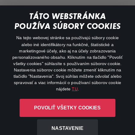
Dokumentárne
TÁTO WEBSTRÁNKA
Animácie
POUŽÍVA SÚBORY COOKIES
FAQ
Na tejto webovej stránke sa používajú súbory cookie
alebo iné identifikátory na funkčné, štatistické a
Môj účet
marketingové účely, ako aj na účely zobrazovania
O aplikácii Canal+
personalizovaného obsahu. Kliknutím na tlačidlo "Povoliť
všetky cookies" súhlasíte s používaním súborov cookie.
Nastavenia súborov cookie môžete zmeniť kliknutím na
tlačidlo "Nastavenia". Svoj súhlas môžete odvolať alebo
spravovať a viac informácií o používaní súborov cookie
nájdete
TU
.
Canal+ Luxembourg S. à r.l. so sídlom Rue Albert Borschette 4,
POVOLIŤ VŠETKY COOKIES
L-1246 Luxembourg R.C.S. Luxembourg: B 87.905
Všetky práva vyhradené
NASTAVENIE
©
2026