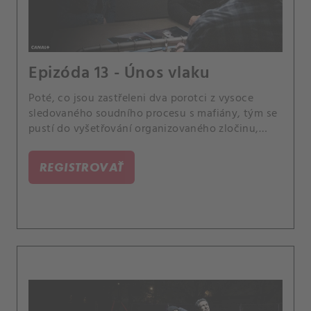
Epizóda 13 - Únos vlaku
Poté, co jsou zastřeleni dva porotci z vysoce
sledovaného soudního procesu s mafiány, tým se
pustí do vyšetřování organizovaného zločinu,
dokud se nezjistí, že porotci nemuseli být vůbec
zamýšlenými cíli. Případ se pro Scolu stane
REGISTROVAŤ
osobním, když se dozví, že jeden z jeho bývalých
instruktorů z vojenské akademie, může mít s
případem spojitost.