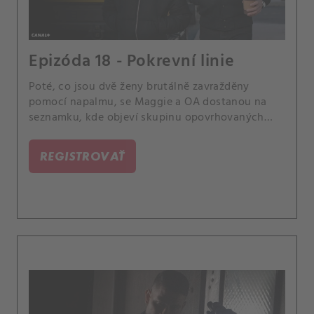
Epizóda 18 - Pokrevní linie
Poté, co jsou dvě ženy brutálně zavražděny
pomocí napalmu, se Maggie a OA dostanou na
seznamku, kde objeví skupinu opovrhovaných
uživatelů, kteří se zaměřují na ženy, jež je
odmítají.
REGISTROVAŤ