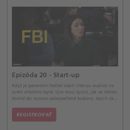
Epizóda 20 - Start-up
Když je generální ředitel zabit cílenou explozí ve
svém střešním bytě, tým musí zjistit, jak se někdo
dostal do vysoce zabezpečené budovy. Jejich úkol
se však dále zkomplikuje, když zjistí, že zločin
může být dílem umělé inteligence.
REGISTROVAŤ