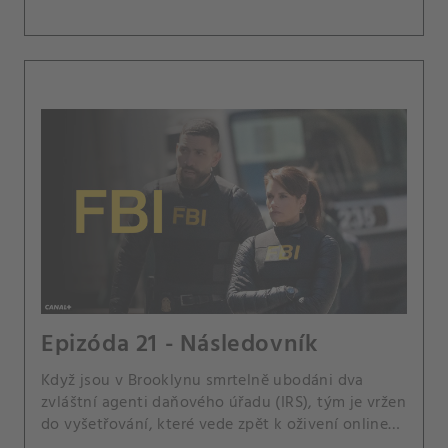
Epizóda 21 - Následovník
Když jsou v Brooklynu smrtelně ubodáni dva
zvláštní agenti daňového úřadu (IRS), tým je vržen
do vyšetřování, které vede zpět k oživení online
konspirační komunity Dukea Ducoylea, jejich