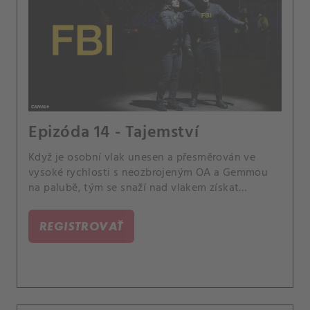
Epizóda 14 - Tajemství
Když je osobní vlak unesen a přesměrován ve
vysoké rychlosti s neozbrojeným OA a Gemmou
na palubě, tým se snaží nad vlakem získat
kontrolu a zabránit tak katastrofě.
REGISTROVAŤ