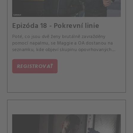
Epizóda 18 - Pokrevní linie
Poté, co jsou dvě ženy brutálně zavražděny
pomocí napalmu, se Maggie a OA dostanou na
seznamku, kde objeví skupinu opovrhovaných
uživatelů, kteří se zaměřují na ženy, jež je
odmítají.
REGISTROVAŤ