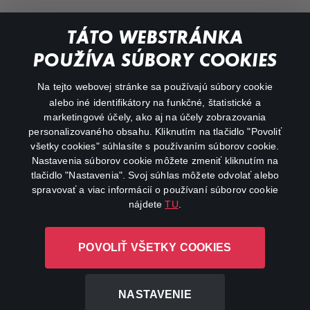
Dokumentárne
TÁTO WEBSTRÁNKA
Animácie
POUŽÍVA SÚBORY COOKIES
FAQ
Na tejto webovej stránke sa používajú súbory cookie
alebo iné identifikátory na funkčné, štatistické a
Môj účet
marketingové účely, ako aj na účely zobrazovania
O aplikácii Canal+
personalizovaného obsahu. Kliknutím na tlačidlo "Povoliť
všetky cookies" súhlasíte s používaním súborov cookie.
Nastavenia súborov cookie môžete zmeniť kliknutím na
tlačidlo "Nastavenia". Svoj súhlas môžete odvolať alebo
spravovať a viac informácií o používaní súborov cookie
nájdete
TU
.
Canal+ Luxembourg S. à r.l. so sídlom Rue Albert Borschette 4,
POVOLIŤ VŠETKY COOKIES
L-1246 Luxembourg R.C.S. Luxembourg: B 87.905
Všetky práva vyhradené
NASTAVENIE
©
2026