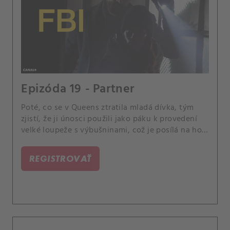
Epizóda 19 - Partner
Poté, co se v Queens ztratila mladá dívka, tým
zjistí, že ji únosci použili jako páku k provedení
velké loupeže s výbušninami, což je posílá na hon
za těmito nebezpečnými viníky. Scola a Dani
mezitím začnou pracovat na svých základech jako
REGISTROVAŤ
partneři.