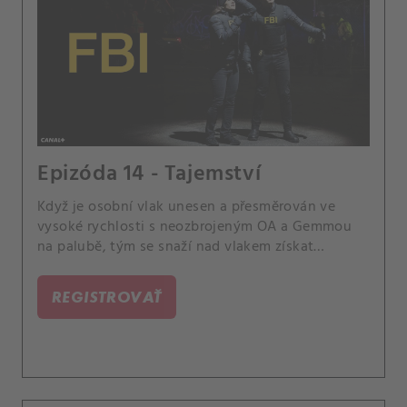
Epizóda 14 - Tajemství
Když je osobní vlak unesen a přesměrován ve
vysoké rychlosti s neozbrojeným OA a Gemmou
na palubě, tým se snaží nad vlakem získat
kontrolu a zabránit tak katastrofě.
REGISTROVAŤ