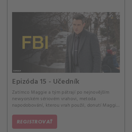
Epizóda 15 - Učedník
Zatímco Maggie a tým pátrají po nejnovějším
newyorském sériovém vrahovi, metoda
napodobování, kterou vrah použil, donutí Maggie
vyhledat pomoc u Raye Distefana, sériového
slashera, kterého poslala za mříže.
REGISTROVAŤ