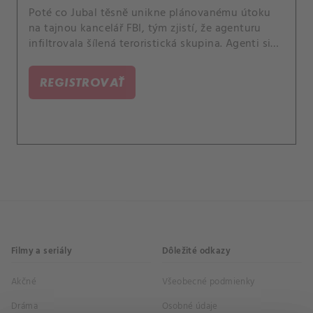
Poté co Jubal těsně unikne plánovanému útoku
na tajnou kancelář FBI, tým zjistí, že agenturu
infiltrovala šílená teroristická skupina. Agenti si
nejsou jistí, komu věřit, a proto musí pracovat ve
stínech, aby odhalili viníky ohrožující
REGISTROVAŤ
nedotknutelnost terénní newyorské pobočky.
Filmy a seriály
Dôležité odkazy
Akčné
Všeobecné podmienky
Dráma
Osobné údaje