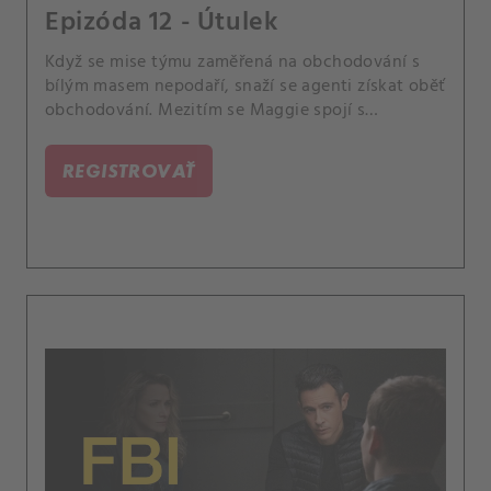
Epizóda 12 - Útulek
Když se mise týmu zaměřená na obchodování s
bílým masem nepodaří, snaží se agenti získat oběť
obchodování. Mezitím se Maggie spojí s
operátorem 911, aby jim pomohl najít dívku dříve,
než bude vyhnána z města nebo ještě hůř.
REGISTROVAŤ