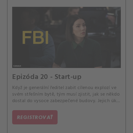
Epizóda 20 - Start-up
Když je generální ředitel zabit cílenou explozí ve
svém střešním bytě, tým musí zjistit, jak se někdo
dostal do vysoce zabezpečené budovy. Jejich úkol
se však dále zkomplikuje, když zjistí, že zločin
může být dílem umělé inteligence.
REGISTROVAŤ