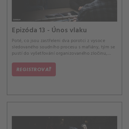
Epizóda 13 - Únos vlaku
Poté, co jsou zastřeleni dva porotci z vysoce
sledovaného soudního procesu s mafiány, tým se
pustí do vyšetřování organizovaného zločinu,
dokud se nezjistí, že porotci nemuseli být vůbec
zamýšlenými cíli. Případ se pro Scolu stane
REGISTROVAŤ
osobním, když se dozví, že jeden z jeho bývalých
instruktorů z vojenské akademie, může mít s
případem spojitost.