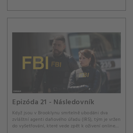
Epizóda 21 - Následovník
Když jsou v Brooklynu smrtelně ubodáni dva
zvláštní agenti daňového úřadu (IRS), tým je vržen
do vyšetřování, které vede zpět k oživení online
konspirační komunity Dukea Ducoylea, jejich