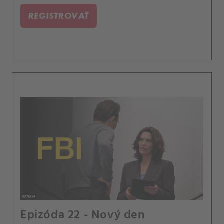
podezřelého z předchozího případu.
REGISTROVAŤ
Epizóda 22 - Nový den