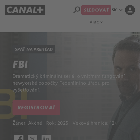
search
expand_more
person
SK
SLEDOVAŤ
Prehľad titulov
Apple TV
Moloch
Viac
expand_more
SPÄŤ NA PREHĽAD
FBI
Dramatický kriminální seriál o vnitřním fungování
newyorské pobočky Federálního úřadu pro
vyšetřování.
REGISTROVAŤ
Žáner:
Akčné
Rok: 2025
Veková hranica: 12+