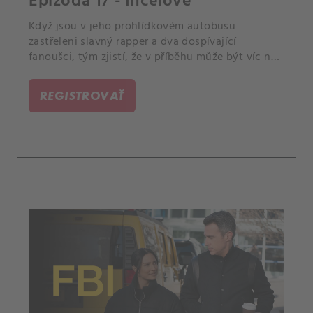
Epizóda 17 - Incelové
Když jsou v jeho prohlídkovém autobusu
zastřeleni slavný rapper a dva dospívající
fanoušci, tým zjistí, že v příběhu může být víc než
jen jeho spor s jiným rapperem. Mezitím Isobel
dosáhne významného milníku, kvůli kterému
REGISTROVAŤ
uvažuje o své budoucnosti v agentuře.