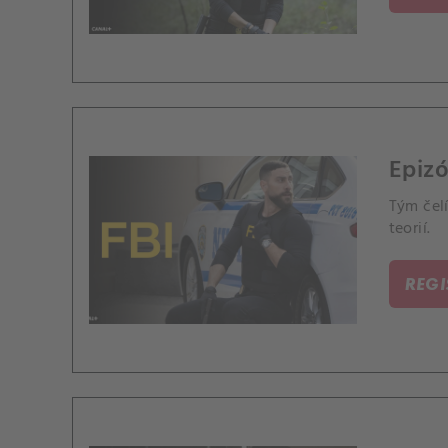
Epizó
Tým čelí
teorií.
REG