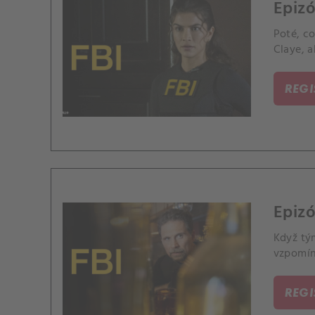
Epizó
Poté, co
Claye, 
REG
Epizó
Když tým
vzpomín
REG