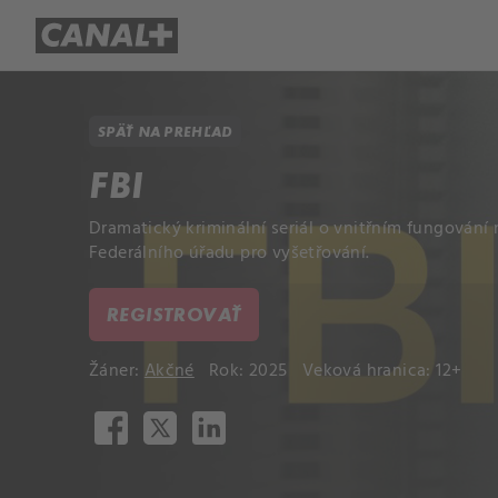
Prehľad titulov
Apple TV
Mol
SPÄŤ NA PREHĽAD
FBI
Dramatický kriminální seriál o vnitřním fungován
Federálního úřadu pro vyšetřování.
REGISTROVAŤ
Žáner:
Akčné
Rok: 2025
Veková hranica: 12+