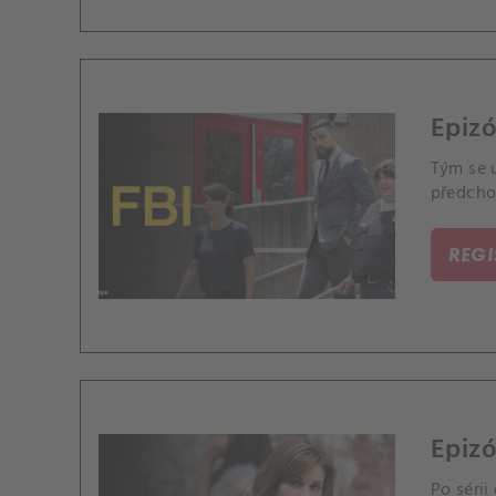
Epizó
Tým se 
předcho
REG
Epizó
Po séri