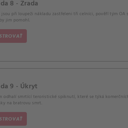
da 8 - Zrada
 jsou při loupeži nákladu zastřeleni tři celníci, pověří tým 
aby jim pomohl.
ISTROVAŤ
da 9 - Úkryt
 odhalí smrtící teroristické spiknutí, které se týká komerčníc
ky na bratrovu smrt.
ISTROVAŤ