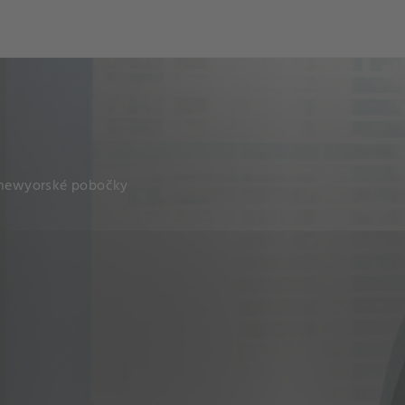
och
Dcéra národa
í newyorské pobočky