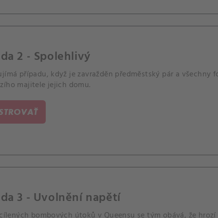
da 2 - Spolehlivý
ujímá případu, když je zavražděn předměstský pár a všechny f
zího majitele jejich domu.
ISTROVAŤ
da 3 - Uvolnění napětí
i cílených bombových útoků v Queensu se tým obává, že hrozí