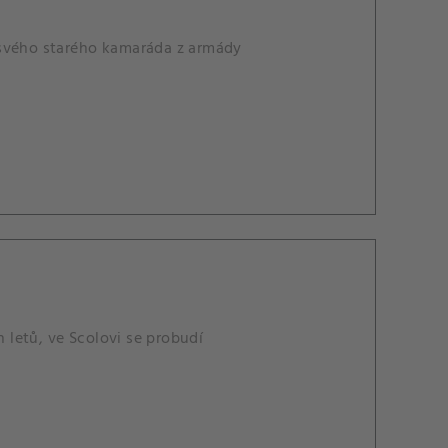
OA svého starého kamaráda z armády
h letů, ve Scolovi se probudí