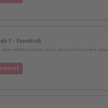
da 7 - Památník
 zatím nejtěžší překážce, když je série zločinů přivede k odh
ISTROVAŤ