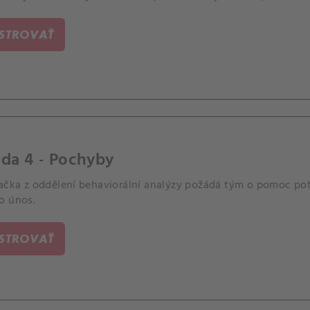
ISTROVAŤ
da 4 - Pochyby
ačka z oddělení behaviorální analýzy požádá tým o pomoc poté,
o únos.
ISTROVAŤ