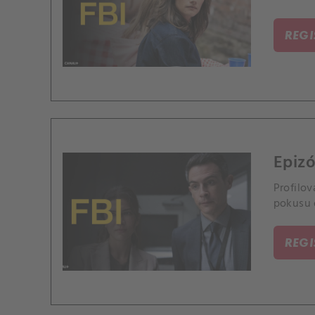
REG
Epizó
Profilov
pokusu 
REG