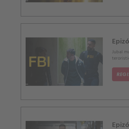
Epizó
Jubal mu
terorist
REG
Epizó