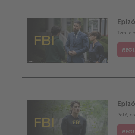
Epizó
Tým je p
REG
Epizó
Poté, co
REG