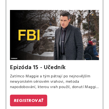
Epizóda 15 - Učedník
Zatímco Maggie a tým pátrají po nejnovějším
newyorském sériovém vrahovi, metoda
napodobování, kterou vrah použil, donutí Maggie
vyhledat pomoc u Raye Distefana, sériového
slashera, kterého poslala za mříže.
REGISTROVAŤ