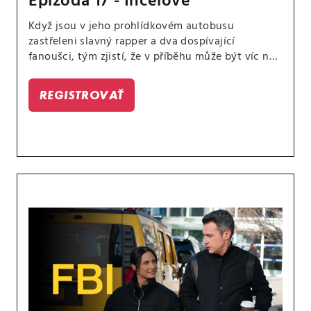
Epizóda 17 - Incelové
Když jsou v jeho prohlídkovém autobusu
zastřeleni slavný rapper a dva dospívající
fanoušci, tým zjistí, že v příběhu může být víc než
jen jeho spor s jiným rapperem. Mezitím Isobel
dosáhne významného milníku, kvůli kterému
REGISTROVAŤ
uvažuje o své budoucnosti v agentuře.