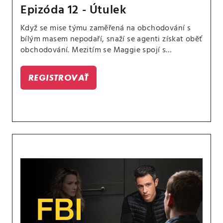
Epizóda 12 - Útulek
Když se mise týmu zaměřená na obchodování s
bílým masem nepodaří, snaží se agenti získat oběť
obchodování. Mezitím se Maggie spojí s
operátorem 911, aby jim pomohl najít dívku dříve,
než bude vyhnána z města nebo ještě hůř.
REGISTROVAŤ