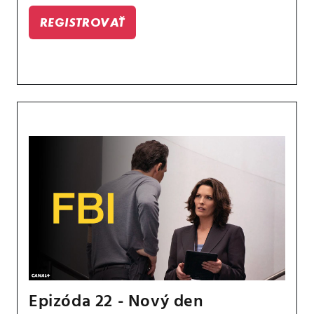
podezřelého z předchozího případu.
REGISTROVAŤ
Epizóda 22 - Nový den