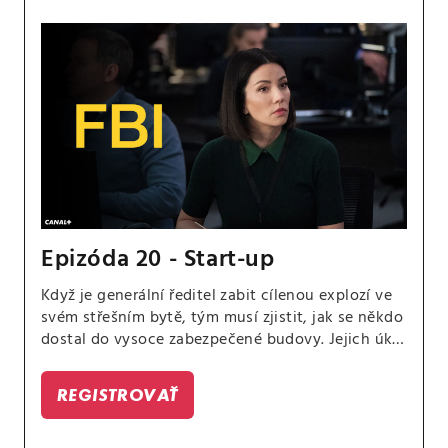
Epizóda 20 - Start-up
Když je generální ředitel zabit cílenou explozí ve
svém střešním bytě, tým musí zjistit, jak se někdo
dostal do vysoce zabezpečené budovy. Jejich úkol
se však dále zkomplikuje, když zjistí, že zločin
může být dílem umělé inteligence.
REGISTROVAŤ