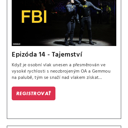
Epizóda 14 - Tajemství
Když je osobní vlak unesen a přesměrován ve
vysoké rychlosti s neozbrojeným OA a Gemmou
na palubě, tým se snaží nad vlakem získat
kontrolu a zabránit tak katastrofě.
REGISTROVAŤ