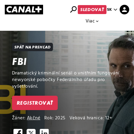
search
expand_more
person
SK
SLEDOVAŤ
Prehľad titulov
Apple TV
Moloch
Viac
expand_more
SPÄŤ NA PREHĽAD
FBI
Dramatický kriminální seriál o vnitřním fungování
newyorské pobočky Federálního úřadu pro
vyšetřování.
REGISTROVAŤ
Žáner:
Akčné
Rok: 2025
Veková hranica: 12+