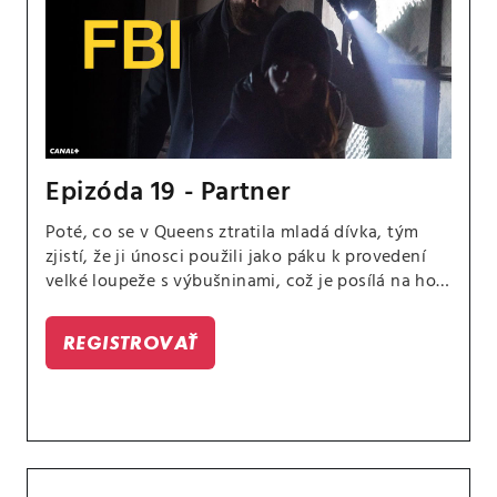
Epizóda 19 - Partner
Poté, co se v Queens ztratila mladá dívka, tým
zjistí, že ji únosci použili jako páku k provedení
velké loupeže s výbušninami, což je posílá na hon
za těmito nebezpečnými viníky. Scola a Dani
mezitím začnou pracovat na svých základech jako
REGISTROVAŤ
partneři.