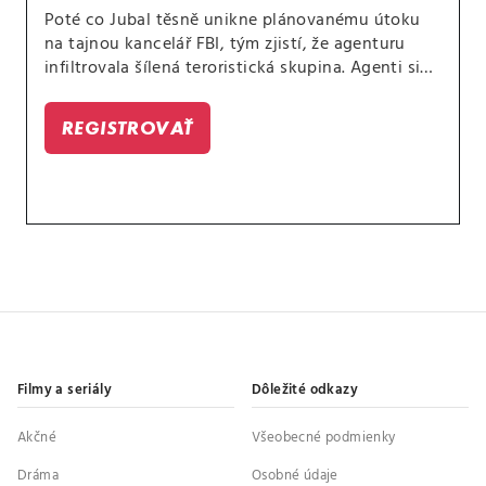
Poté co Jubal těsně unikne plánovanému útoku
na tajnou kancelář FBI, tým zjistí, že agenturu
infiltrovala šílená teroristická skupina. Agenti si
nejsou jistí, komu věřit, a proto musí pracovat ve
stínech, aby odhalili viníky ohrožující
REGISTROVAŤ
nedotknutelnost terénní newyorské pobočky.
Filmy a seriály
Dôležité odkazy
Akčné
Všeobecné podmienky
Dráma
Osobné údaje