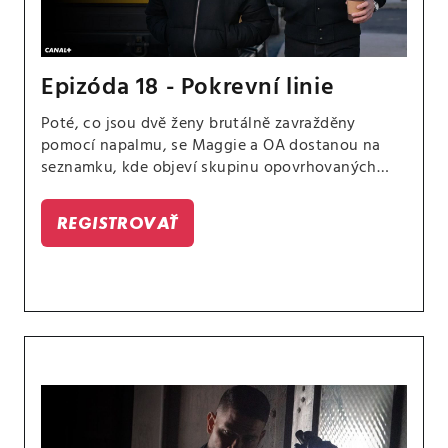
Epizóda 18 - Pokrevní linie
Poté, co jsou dvě ženy brutálně zavražděny
pomocí napalmu, se Maggie a OA dostanou na
seznamku, kde objeví skupinu opovrhovaných
uživatelů, kteří se zaměřují na ženy, jež je
odmítají.
REGISTROVAŤ