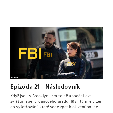
Epizóda 21 - Následovník
Když jsou v Brooklynu smrtelně ubodáni dva
zvláštní agenti daňového úřadu (IRS), tým je vržen
do vyšetřování, které vede zpět k oživení online
konspirační komunity Dukea Ducoylea, jejich