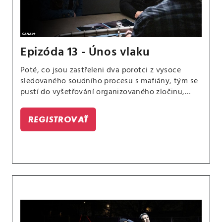
Epizóda 13 - Únos vlaku
Poté, co jsou zastřeleni dva porotci z vysoce
sledovaného soudního procesu s mafiány, tým se
pustí do vyšetřování organizovaného zločinu,
dokud se nezjistí, že porotci nemuseli být vůbec
zamýšlenými cíli. Případ se pro Scolu stane
REGISTROVAŤ
osobním, když se dozví, že jeden z jeho bývalých
instruktorů z vojenské akademie, může mít s
případem spojitost.