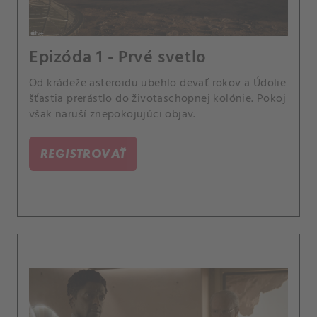
Epizóda 1 - Prvé svetlo
Od krádeže asteroidu ubehlo deväť rokov a Údolie
šťastia prerástlo do životaschopnej kolónie. Pokoj
však naruší znepokojujúci objav.
REGISTROVAŤ