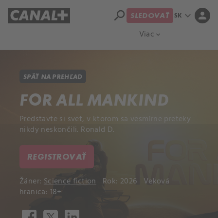
search
expand_more
person
SK
SLEDOVAŤ
Prehľad titulov
Apple TV
Moloch
Viac
expand_more
SPÄŤ NA PREHĽAD
FOR ALL MANKIND
Predstavte si svet, v ktorom sa vesmírne preteky
nikdy neskončili. Ronald D.
REGISTROVAŤ
Žáner:
Science fiction
Rok: 2026
Veková
hranica: 18+