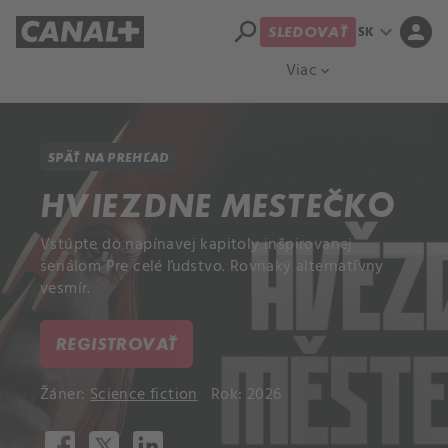
search
expand_more
person
SK
SLEDOVAŤ
Prehľad titulov
Apple TV
Moloch
Viac
expand_more
SPÄŤ NA PREHĽAD
HVIEZDNE MESTEČKO
Vstúpte do napínavej kapitoly inšpirovanej
seriálom Pre celé ľudstvo. Rovnaký alternatívny
vesmír.
REGISTROVAŤ
Žáner:
Science fiction
Rok: 2026