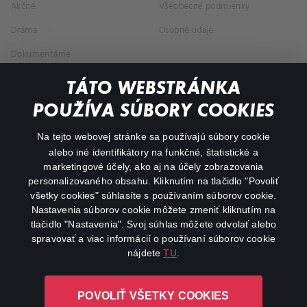
Akčné
Všeobecné podmienky
Dráma
Osobné údaje
Dokumentárne
Animácie
TÁTO WEBSTRÁNKA
POUŽÍVA SÚBORY COOKIES
FAQ
Na tejto webovej stránke sa používajú súbory cookie
Môj účet
alebo iné identifikátory na funkčné, štatistické a
marketingové účely, ako aj na účely zobrazovania
O aplikácii Canal+
personalizovaného obsahu. Kliknutím na tlačidlo "Povoliť
všetky cookies" súhlasíte s používaním súborov cookie.
Nastavenia súborov cookie môžete zmeniť kliknutím na
tlačidlo "Nastavenia". Svoj súhlas môžete odvolať alebo
spravovať a viac informácií o používaní súborov cookie
nájdete
TU
.
Canal+ Luxembourg S. à r.l. so sídlom Rue Albert Borschette 4,
POVOLIŤ VŠETKY COOKIES