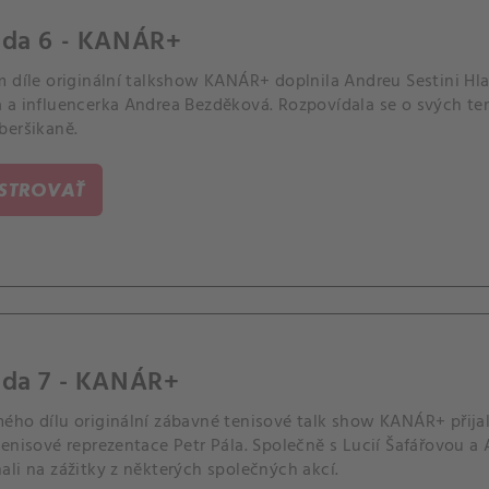
óda 6 - KANÁR+
m díle originální talkshow KANÁR+ doplnila Andreu Sestini Hl
 a influencerka Andrea Bezděková. Rozpovídala se o svých ten
beršikaně.
ISTROVAŤ
óda 7 - KANÁR+
ého dílu originální zábavné tenisové talk show KANÁR+ přijal
tenisové reprezentace Petr Pála. Společně s Lucií Šafářovou a
li na zážitky z některých společných akcí.