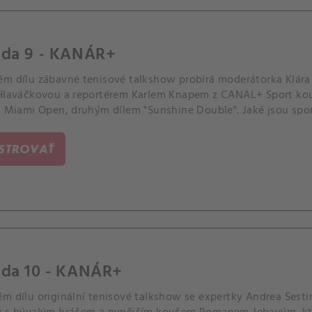
óda 9 - KANÁR+
ém dílu zábavné tenisové talkshow probírá moderátorka Klár
 Hlaváčkovou a reportérem Karlem Knapem z CANAL+ Sport kouz
s Miami Open, druhým dílem "Sunshine Double". Jaké jsou sport
í sázkaři a jejich výhrůžky?.
ISTROVAŤ
óda 10 - KANÁR+
ém dílu originální tenisové talkshow se expertky Andrea Sesti