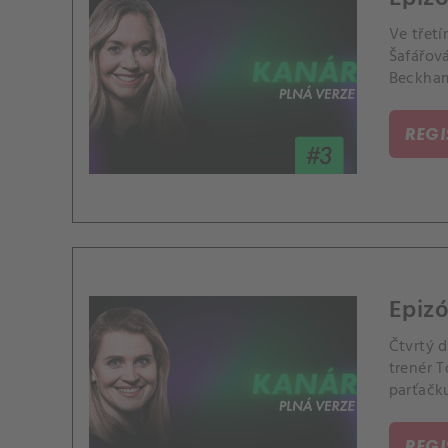
Ve třet
Šafářová
Beckham
REG
Epiz
Čtvrtý d
trenér 
parťačk
REG