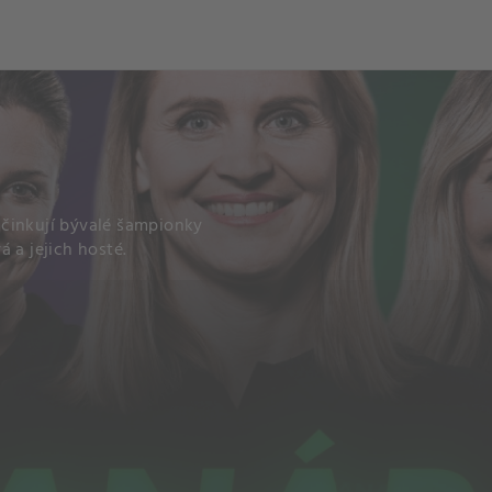
och
Dcéra národa
účinkují bývalé šampionky
 a jejich hosté.