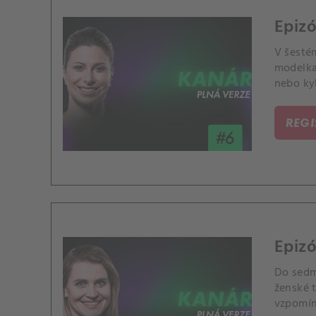
Epiz
V šesté
modelka
nebo ky
REG
Epiz
Do sedm
ženské 
vzpomína