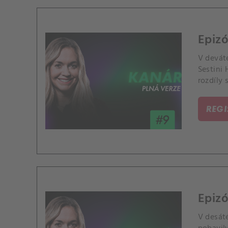
Epiz
V devát
Sestini
rozdíly 
ovlivňuj
REG
Epiz
V desát