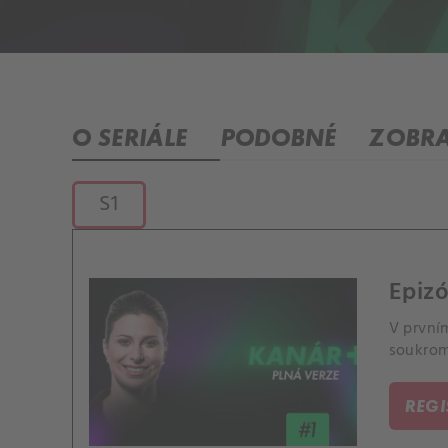
O SERIÁLE
PODOBNÉ
ZOBRA
S1
Epiz
V první
soukrom
REG