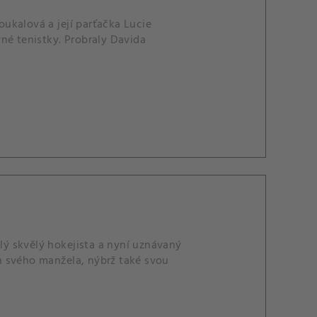
ukalová a její parťačka Lucie
né tenistky. Probraly Davida
alý skvělý hokejista a nyní uznávaný
n svého manžela, nýbrž také svou