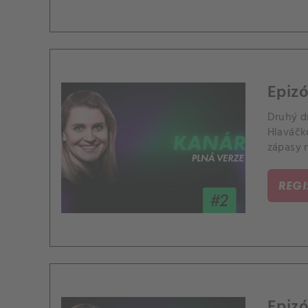
Epiz
Druhý dí
Hlaváčko
zápasy n
REG
Epiz