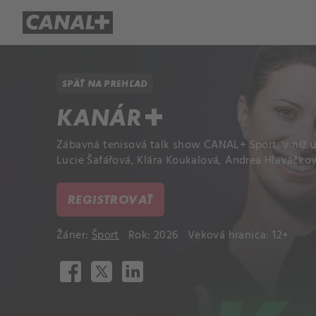
Prehľad titulov
Apple TV
Mol
SPÄŤ NA PREHĽAD
KANÁR+
Zábavná tenisová talk show CANAL+ Sport, v níž 
Lucie Šafářová, Klára Koukalová, Andrea Hlaváčková
REGISTROVAŤ
Žáner:
Šport
Rok: 2026
Veková hranica: 12+