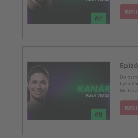
REG
Epiz
Do osmé
bývalého
Mistrovs
REG