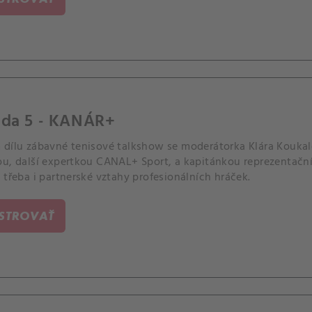
óda 5 - KANÁR+
 dílu zábavné tenisové talkshow se moderátorka Klára Koukalo
ou, další expertkou CANAL+ Sport, a kapitánkou reprezentačn
 třeba i partnerské vztahy profesionálních hráček.
ISTROVAŤ