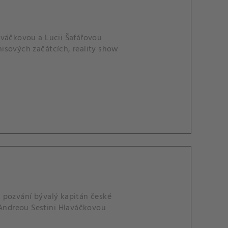
aváčkovou a Lucii Šafářovou
isových začátcích, reality show
 pozvání bývalý kapitán české
 Andreou Sestini Hlaváčkovou