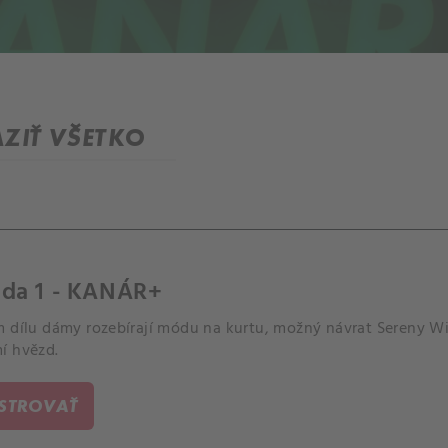
ZIŤ VŠETKO
óda 1 - KANÁR+
m dílu dámy rozebírají módu na kurtu, možný návrat Sereny W
í hvězd.
ISTROVAŤ