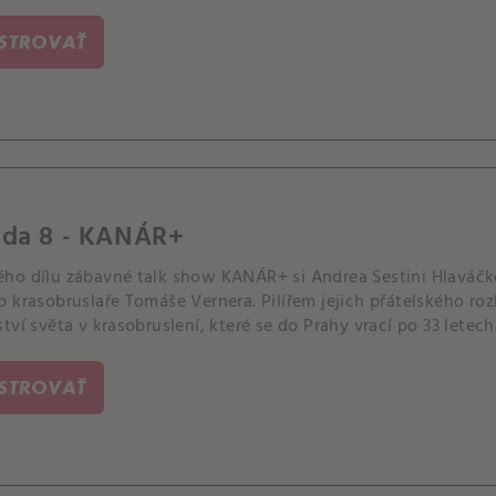
ISTROVAŤ
óda 8 - KANÁR+
ho dílu zábavné talk show KANÁR+ si Andrea Sestini Hlaváčk
 krasobruslaře Tomáše Vernera. Pilířem jejich přátelského ro
tví světa v krasobruslení, které se do Prahy vrací po 33 letech
ISTROVAŤ