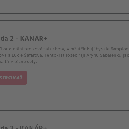
óda 2 - KANÁR+
l originální tenisové talk show, v níž účinkují bývalé šampio
vá a Lucie Šafářová. Tentokrát rozebírají Arynu Sabalenku ja
a tři vítězné sety.
ISTROVAŤ
óda 3 - KANÁR+