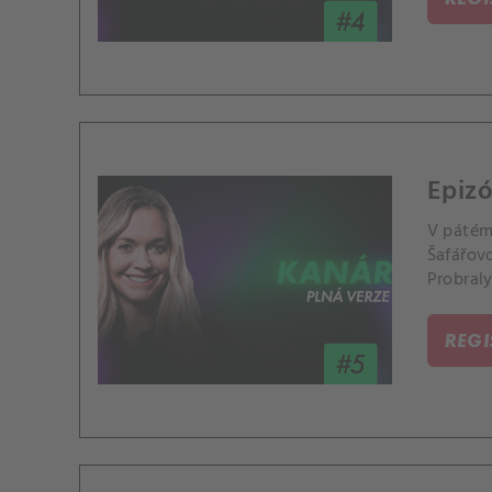
Epiz
V pátém
Šafářov
Probraly
REG