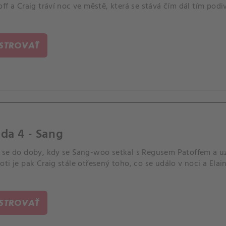
ff a Craig tráví noc ve městě, která se stává čím dál tím pod
ISTROVAŤ
da 4 - Sang
 se do doby, kdy se Sang-woo setkal s Regusem Patoffem a u
ti je pak Craig stále otřesený toho, co se událo v noci a Ela
ISTROVAŤ