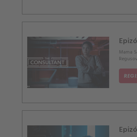
Epiz
Mama Sa
Regusov
REG
Epizó