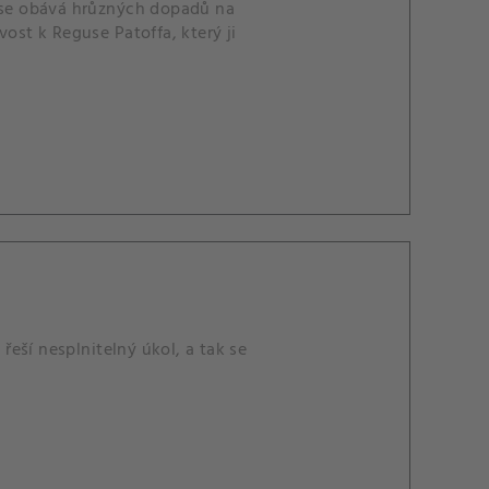
e se obává hrůzných dopadů na
ivost k Reguse Patoffa, který ji
 řeší nesplnitelný úkol, a tak se