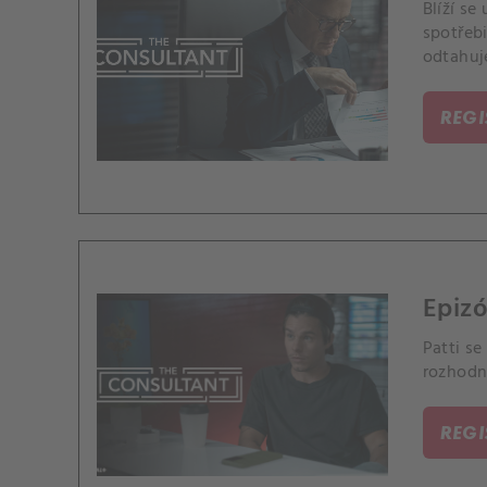
Blíží s
spotřebi
odtahuj
REG
Epizó
Patti se
rozhodn
REG