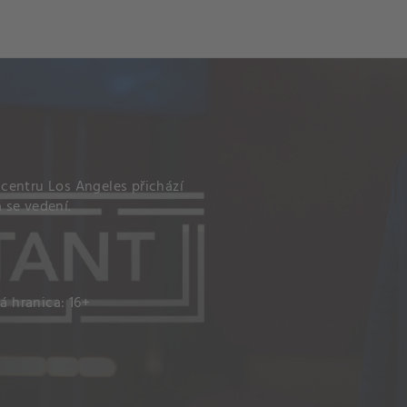
och
Dcéra národa
centru Los Angeles přichází
 se vedení.
á hranica: 16+