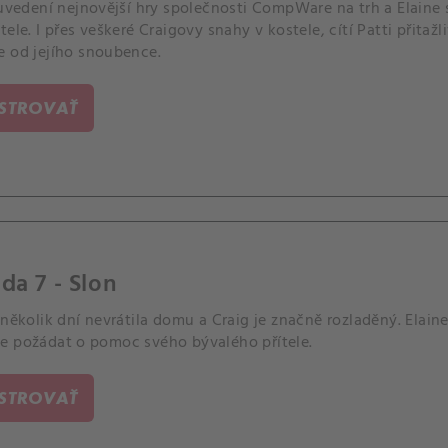
e uvedení nejnovější hry společnosti CompWare na trh a Elain
tele. I přes veškeré Craigovy snahy v kostele, cítí Patti přitažl
e od jejího snoubence.
ISTROVAŤ
da 7 - Slon
 několik dní nevrátila domu a Craig je značně rozladěný. Elaine
e požádat o pomoc svého bývalého přítele.
ISTROVAŤ