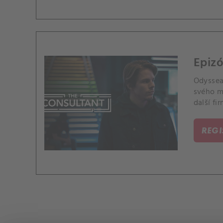
Epizó
Odyssea
svého m
další fir
REG