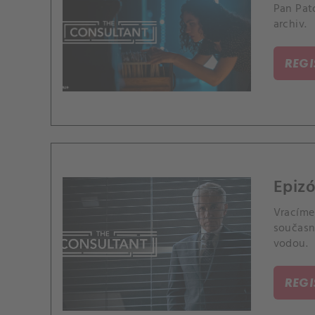
Pan Pato
archiv.
REG
Epizó
Vracíme
současno
vodou.
REG