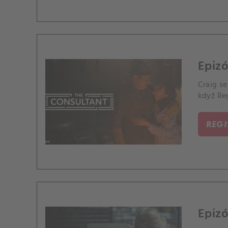
Epiz
Craig se
když Re
REG
Epizó