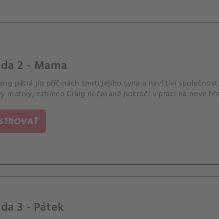
óda 2 - Mama
ng pátrá po příčinách smrti jejího syna a navštíví společno
y motivy, zatímco Craig nečekaně pokročí v práci na nové hře
ISTROVAŤ
da 3 - Pátek