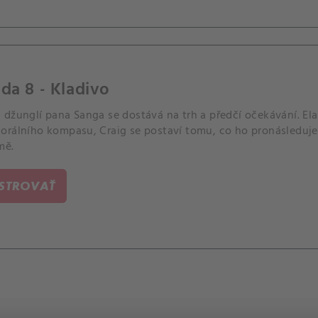
da 8 - Kladivo
 džunglí pana Sanga se dostává na trh a předčí očekávání. El
orálního kompasu, Craig se postaví tomu, co ho pronásleduje c
mě.
ISTROVAŤ