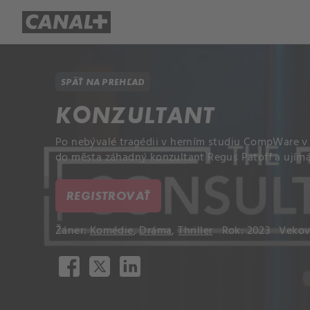
Prehľad titulov
Apple TV
Mol
SPÄŤ NA PREHĽAD
KONZULTANT
Po nebývalé tragédii v herním studiu CompWare v 
do města záhadný konzultant Regus Patoff a ujímá
REGISTROVAŤ
Žáner:
Komédie
,
Dráma
,
Thriller
Rok: 2023
Vekov