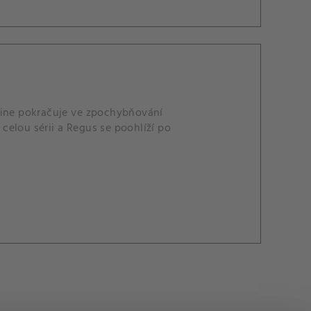
aine pokračuje ve zpochybňování
elou sérii a Regus se poohlíží po