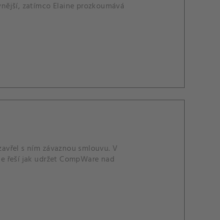
ivnější, zatímco Elaine prozkoumává
zavřel s ním závaznou smlouvu. V
ine řeší jak udržet CompWare nad