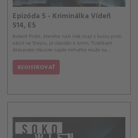
Epizóda 5 - Kriminálka Vídeň
S14, E5
Robert Pröhl, kterého naši lidé znají z kurzu proti
násilí ve Steyru, je ubodán k smrti. Ttrafikant
Alexander Häusler najde mrtvého muže na
procházce se psem.
REGISTROVAŤ