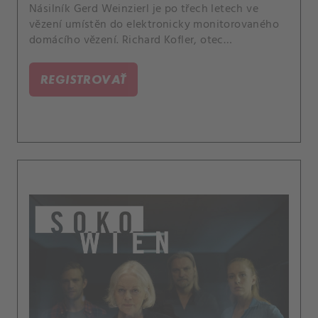
Násilník Gerd Weinzierl je po třech letech ve
vězení umístěn do elektronicky monitorovaného
domácího vězení. Richard Kofler, otec
Weinzierlovy bývalé oběti Daniely, je velmi
znepokojen.
REGISTROVAŤ