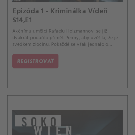
Epizóda 1 - Kriminálka Vídeň
S14,E1
Akčnímu umělci Rafaelu Holzmannovi se již
dvakrát podařilo přimět Penny, aby uvěřila, že je
svědkem zločinu. Pokaždé se však jednalo o
zinscenované filmové záběry ve jménu jeho
umění.
REGISTROVAŤ