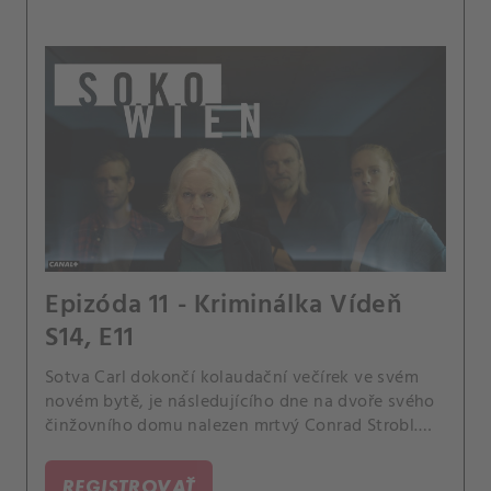
Epizóda 11 - Kriminálka Vídeň
S14, E11
Sotva Carl dokončí kolaudační večírek ve svém
novém bytě, je následujícího dne na dvoře svého
činžovního domu nalezen mrtvý Conrad Strobl.
To, co zpočátku vypadá jako sebevražda, je ve
skutečnosti vražda.
REGISTROVAŤ