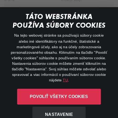
Dokumentárne
TÁTO WEBSTRÁNKA
Animácie
POUŽÍVA SÚBORY COOKIES
FAQ
Na tejto webovej stránke sa používajú súbory cookie
alebo iné identifikátory na funkčné, štatistické a
Môj účet
marketingové účely, ako aj na účely zobrazovania
O aplikácii Canal+
personalizovaného obsahu. Kliknutím na tlačidlo "Povoliť
všetky cookies" súhlasíte s používaním súborov cookie.
Nastavenia súborov cookie môžete zmeniť kliknutím na
tlačidlo "Nastavenia". Svoj súhlas môžete odvolať alebo
spravovať a viac informácií o používaní súborov cookie
nájdete
TU
.
Canal+ Luxembourg S. à r.l. so sídlom Rue Albert Borschette 4,
POVOLIŤ VŠETKY COOKIES
L-1246 Luxembourg R.C.S. Luxembourg: B 87.905
Všetky práva vyhradené
NASTAVENIE
©
2026