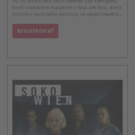
To, co začíná jako noční táborák čtyř teenagerů,
končí vražedným masakrem v lese. Jen Rosi, dcera
místního vesnického policisty, se objeví zraněná a
šokovaná v domě mechanika Toniho.
REGISTROVAŤ