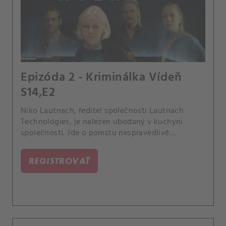
Epizóda 2 - Kriminálka Vídeň
S14,E2
Niko Lautnach, ředitel společnosti Lautnach
Technologies, je nalezen ubodaný v kuchyni
společnosti. Jde o pomstu nespravedlivě
propuštěného Tareka Ösila, nebo o rodinný
vztah?.
REGISTROVAŤ