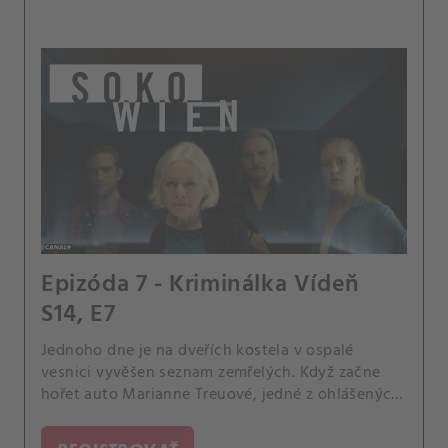
Epizóda 7 - Kriminálka Vídeň
S14, E7
Jednoho dne je na dveřích kostela v ospalé
vesnici vyvěšen seznam zemřelých. Když začne
hořet auto Marianne Treuové, jedné z ohlášených
obětí, Kriminálka se pustí do akce.