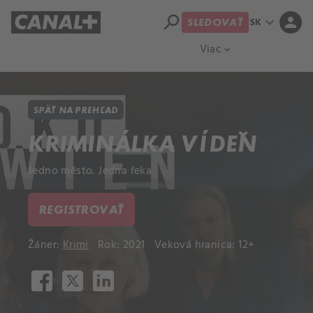
search
expand_more
person
SK
SLEDOVAŤ
Prehľad titulov
Apple TV
Moloch
Viac
expand_more
SPÄŤ NA PREHĽAD
KRIMINÁLKA VÍDEŇ
Jedno město. Jedna řeka.
REGISTROVAŤ
Žáner:
Krimi
Rok: 2021
Veková hranica: 12+