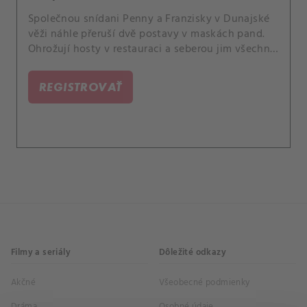
Společnou snídani Penny a Franzisky v Dunajské
věži náhle přeruší dvě postavy v maskách pand.
Ohrožují hosty v restauraci a seberou jim všechny
mobilní telefony.
REGISTROVAŤ
Filmy a seriály
Dôležité odkazy
Akčné
Všeobecné podmienky
Dráma
Osobné údaje