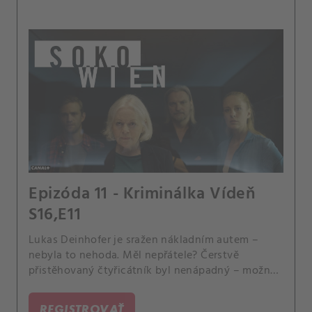
Epizóda 11 - Kriminálka Vídeň
S16,E11
Lukas Deinhofer je sražen nákladním autem –
nebyla to nehoda. Měl nepřátele? Čerstvě
přistěhovaný čtyřicátník byl nenápadný – možná
až příliš.
REGISTROVAŤ