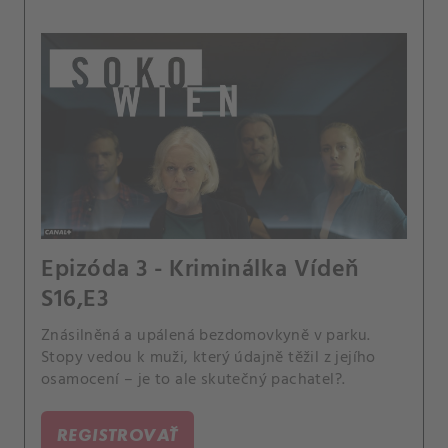
Epizóda 3 - Kriminálka Vídeň
S16,E3
Znásilněná a upálená bezdomovkyně v parku.
Stopy vedou k muži, který údajně těžil z jejího
osamocení – je to ale skutečný pachatel?.
REGISTROVAŤ