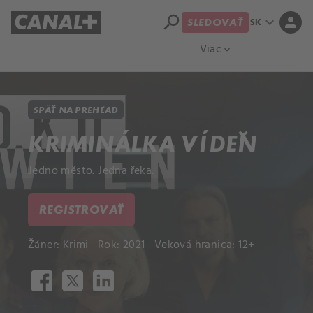
search
expand_more
person
SK
SLEDOVAŤ
Prehľad titulov
Apple TV
Moloch
Viac
expand_more
SPÄŤ NA PREHĽAD
KRIMINÁLKA VÍDEŇ
Jedno město. Jedna řeka.
REGISTROVAŤ
Žáner:
Krimi
Rok: 2021
Veková hranica: 12+