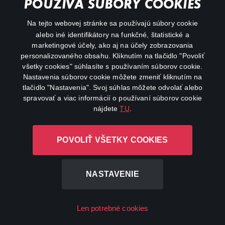
POUŽÍVA SÚBORY COOKIES
FAQ
Na tejto webovej stránke sa používajú súbory cookie
alebo iné identifikátory na funkčné, štatistické a
Môj účet
marketingové účely, ako aj na účely zobrazovania
O aplikácii Canal+
personalizovaného obsahu. Kliknutím na tlačidlo "Povoliť
všetky cookies" súhlasíte s používaním súborov cookie.
Nastavenia súborov cookie môžete zmeniť kliknutím na
tlačidlo "Nastavenia". Svoj súhlas môžete odvolať alebo
spravovať a viac informácií o používaní súborov cookie
nájdete
TU
.
Canal+ Luxembourg S. à r.l. so sídlom Rue Albert Borschette 4,
POVOLIŤ VŠETKY COOKIES
L-1246 Luxembourg R.C.S. Luxembourg: B 87.905
Všetky práva vyhradené
NASTAVENIE
©
2026
Len potrebné cookies