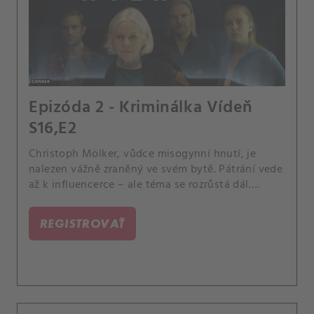
Epizóda 2 - Kriminálka Vídeň
S16,E2
Christoph Mölker, vůdce misogynní hnutí, je
nalezen vážně zraněný ve svém bytě. Pátrání vede
až k influencerce – ale téma se rozrůstá dál….
REGISTROVAŤ