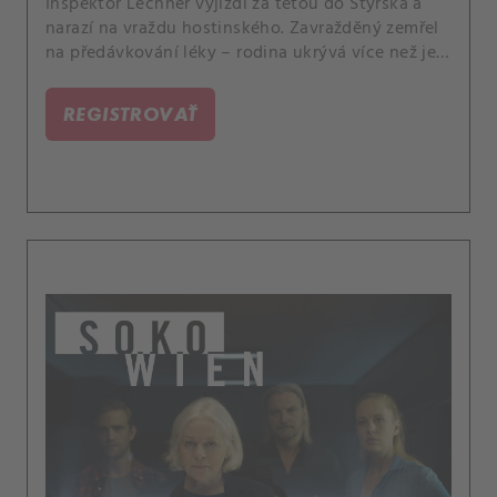
Inspektor Lechner vyjíždí za tetou do Štýrska a
narazí na vraždu hostinského. Zavražděný zemřel
na předávkování léky – rodina ukrývá více než jen
tajemství….
REGISTROVAŤ