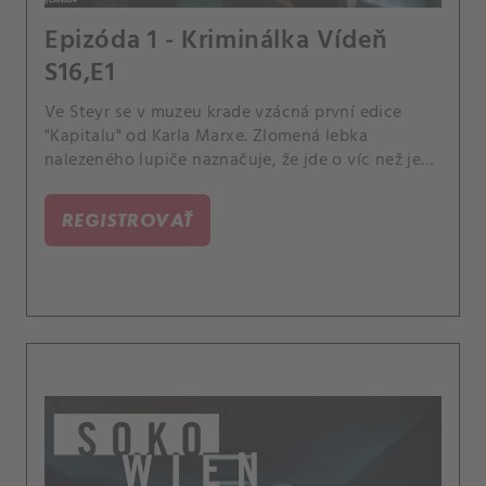
Epizóda 1 - Kriminálka Vídeň
S16,E1
Ve Steyr se v muzeu krade vzácná první edice
"Kapitalu" od Karla Marxe. Zlomená lebka
nalezeného lupiče naznačuje, že jde o víc než jen
loupež – kdo stojí za tímto zločinem?.
REGISTROVAŤ