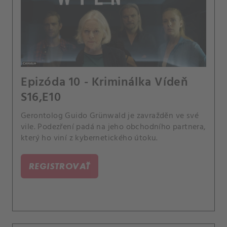
Epizóda 10 - Kriminálka Vídeň
S16,E10
Gerontolog Guido Grünwald je zavražděn ve své
vile. Podezření padá na jeho obchodního partnera,
který ho viní z kybernetického útoku.
REGISTROVAŤ