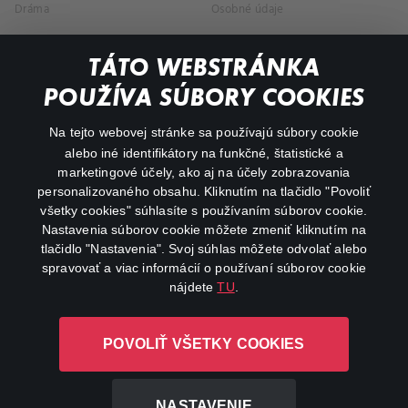
Dráma
Osobné údaje
Dokumentárne
TÁTO WEBSTRÁNKA
Animácie
POUŽÍVA SÚBORY COOKIES
FAQ
Na tejto webovej stránke sa používajú súbory cookie
alebo iné identifikátory na funkčné, štatistické a
Môj účet
marketingové účely, ako aj na účely zobrazovania
O aplikácii Canal+
personalizovaného obsahu. Kliknutím na tlačidlo "Povoliť
všetky cookies" súhlasíte s používaním súborov cookie.
Nastavenia súborov cookie môžete zmeniť kliknutím na
tlačidlo "Nastavenia". Svoj súhlas môžete odvolať alebo
spravovať a viac informácií o používaní súborov cookie
nájdete
TU
.
Canal+ Luxembourg S. à r.l. so sídlom Rue Albert Borschette 4,
POVOLIŤ VŠETKY COOKIES
L-1246 Luxembourg R.C.S. Luxembourg: B 87.905
Všetky práva vyhradené
NASTAVENIE