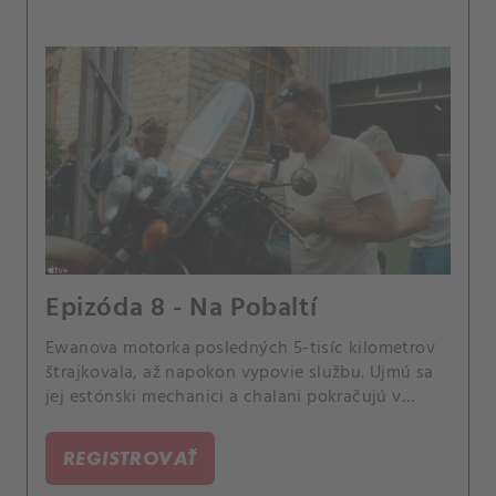
Epizóda 8 - Na Pobaltí
Ewanova motorka posledných 5-tisíc kilometrov
štrajkovala, až napokon vypovie službu. Ujmú sa
jej estónski mechanici a chalani pokračujú v
objavovaní pobaltských krajín.
REGISTROVAŤ