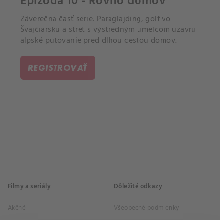
Epizóda 10 - Rovno domov
Záverečná časť série. Paraglajding, golf vo
Švajčiarsku a stret s výstredným umelcom uzavrú
alpské putovanie pred dlhou cestou domov.
REGISTROVAŤ
Filmy a seriály
Dôležité odkazy
Akčné
Všeobecné podmienky