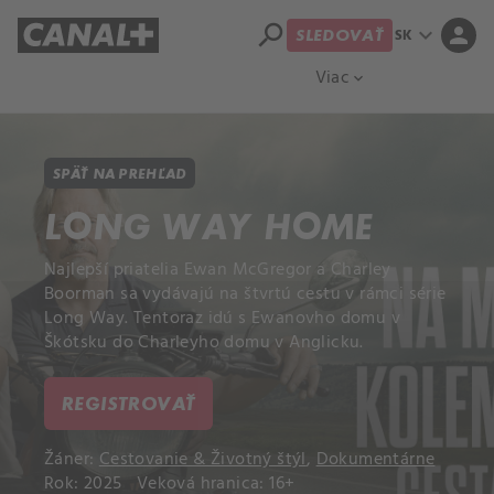
search
expand_more
person
SK
SLEDOVAŤ
Prehľad titulov
Apple TV
Moloch
Viac
expand_more
SPÄŤ NA PREHĽAD
LONG WAY HOME
Najlepší priatelia Ewan McGregor a Charley
Boorman sa vydávajú na štvrtú cestu v rámci série
Long Way. Tentoraz idú s Ewanovho domu v
Škótsku do Charleyho domu v Anglicku.
REGISTROVAŤ
Žáner:
Cestovanie & Životný štýl
,
Dokumentárne
Rok: 2025
Veková hranica: 16+