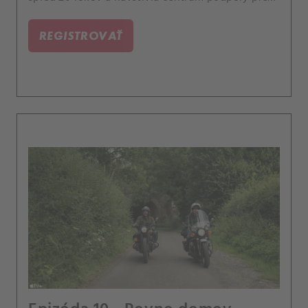
odídencov z Ukrajiny.
REGISTROVAŤ