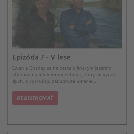
Epizóda 7 - V lese
Ewan a Charley sa na ceste k fínskym jazerám
utáboria na nádhernom ostrove, ktorý im vyrazí
dych, a vyskúšajú zabudnuté umenie
balansovania na brvne.
REGISTROVAŤ