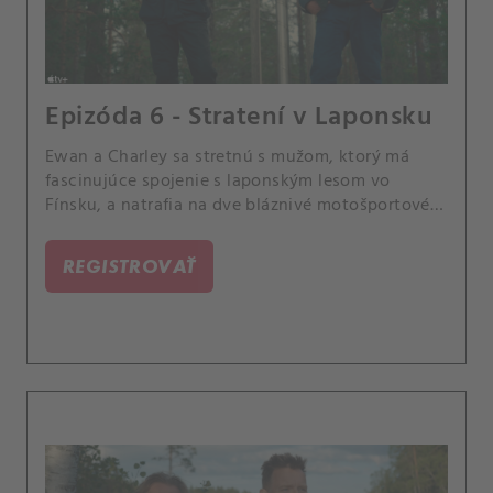
Epizóda 6 - Stratení v Laponsku
Ewan a Charley sa stretnú s mužom, ktorý má
fascinujúce spojenie s laponským lesom vo
Fínsku, a natrafia na dve bláznivé motošportové
akcie.
REGISTROVAŤ