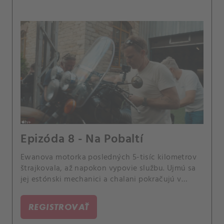
Epizóda 8 - Na Pobaltí
Ewanova motorka posledných 5-tisíc kilometrov
štrajkovala, až napokon vypovie službu. Ujmú sa
jej estónski mechanici a chalani pokračujú v
objavovaní pobaltských krajín.
REGISTROVAŤ