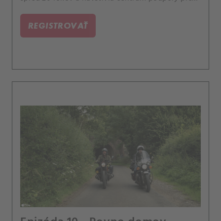
odídencov z Ukrajiny.
REGISTROVAŤ