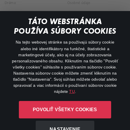
Dráma
Osobné údaje
Dokumentárne
TÁTO WEBSTRÁNKA
Animácie
POUŽÍVA SÚBORY COOKIES
FAQ
Na tejto webovej stránke sa používajú súbory cookie
alebo iné identifikátory na funkčné, štatistické a
Môj účet
marketingové účely, ako aj na účely zobrazovania
O aplikácii Canal+
personalizovaného obsahu. Kliknutím na tlačidlo "Povoliť
všetky cookies" súhlasíte s používaním súborov cookie.
Nastavenia súborov cookie môžete zmeniť kliknutím na
tlačidlo "Nastavenia". Svoj súhlas môžete odvolať alebo
spravovať a viac informácií o používaní súborov cookie
nájdete
TU
.
Canal+ Luxembourg S. à r.l. so sídlom Rue Albert Borschette 4,
POVOLIŤ VŠETKY COOKIES
L-1246 Luxembourg R.C.S. Luxembourg: B 87.905
Všetky práva vyhradené
NASTAVENIE