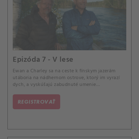
Epizóda 7 - V lese
Ewan a Charley sa na ceste k fínskym jazerám
utáboria na nádhernom ostrove, ktorý im vyrazí
dych, a vyskúšajú zabudnuté umenie
balansovania na brvne.
REGISTROVAŤ