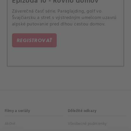
Epizóda 10 - Rovno domov
Záverečná časť série. Paraglajding, golf vo
Švajčiarsku a stret s výstredným umelcom uzavrú
alpské putovanie pred dlhou cestou domov.
REGISTROVAŤ
Filmy a seriály
Dôležité odkazy
Akčné
Všeobecné podmienky