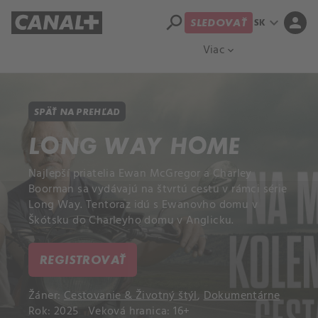
search
expand_more
person
SK
SLEDOVAŤ
Prehľad titulov
Apple TV
Moloch
Viac
expand_more
SPÄŤ NA PREHĽAD
LONG WAY HOME
Najlepší priatelia Ewan McGregor a Charley
Boorman sa vydávajú na štvrtú cestu v rámci série
Long Way. Tentoraz idú s Ewanovho domu v
Škótsku do Charleyho domu v Anglicku.
REGISTROVAŤ
Žáner:
Cestovanie & Životný štýl
,
Dokumentárne
Rok: 2025
Veková hranica: 16+