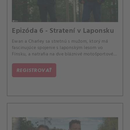
Epizóda 6 - Stratení v Laponsku
Ewan a Charley sa stretnú s mužom, ktorý má
fascinujúce spojenie s laponským lesom vo
Fínsku, a natrafia na dve bláznivé motošportové
akcie.
REGISTROVAŤ