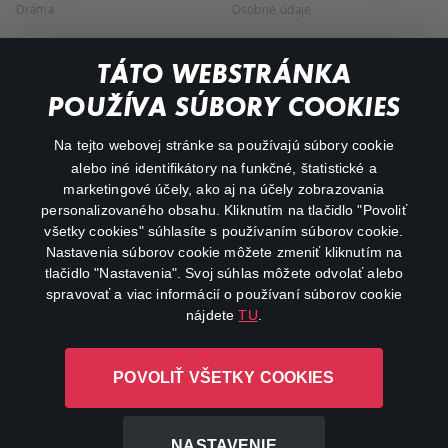
Dráma
Osobné údaje
Dokumentárne
TÁTO WEBSTRÁNKA
Animácie
POUŽÍVA SÚBORY COOKIES
FAQ
Na tejto webovej stránke sa používajú súbory cookie
alebo iné identifikátory na funkčné, štatistické a
Môj účet
marketingové účely, ako aj na účely zobrazovania
O aplikácii Canal+
personalizovaného obsahu. Kliknutím na tlačidlo "Povoliť
všetky cookies" súhlasíte s používaním súborov cookie.
Nastavenia súborov cookie môžete zmeniť kliknutím na
tlačidlo "Nastavenia". Svoj súhlas môžete odvolať alebo
spravovať a viac informácií o používaní súborov cookie
nájdete
TU
.
Canal+ Luxembourg S. à r.l. so sídlom Rue Albert Borschette 4,
POVOLIŤ VŠETKY COOKIES
L-1246 Luxembourg R.C.S. Luxembourg: B 87.905
Všetky práva vyhradené
NASTAVENIE