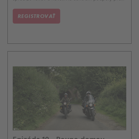
odídencov z Ukrajiny.
REGISTROVAŤ