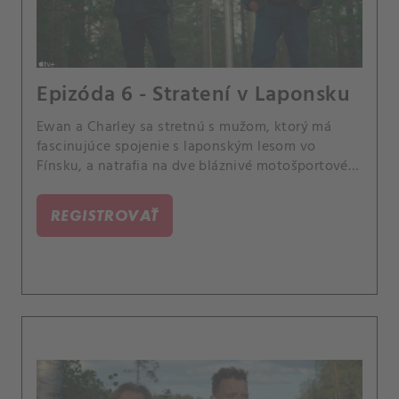
Epizóda 6 - Stratení v Laponsku
Ewan a Charley sa stretnú s mužom, ktorý má
fascinujúce spojenie s laponským lesom vo
Fínsku, a natrafia na dve bláznivé motošportové
akcie.
REGISTROVAŤ