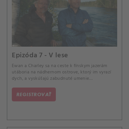
Epizóda 7 - V lese
Ewan a Charley sa na ceste k fínskym jazerám
utáboria na nádhernom ostrove, ktorý im vyrazí
dych, a vyskúšajú zabudnuté umenie
balansovania na brvne.
REGISTROVAŤ