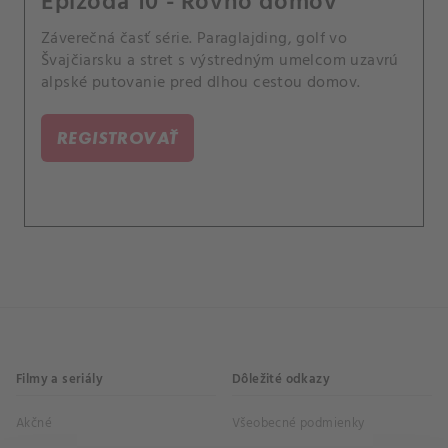
Epizóda 10 - Rovno domov
Záverečná časť série. Paraglajding, golf vo
Švajčiarsku a stret s výstredným umelcom uzavrú
alpské putovanie pred dlhou cestou domov.
REGISTROVAŤ
Filmy a seriály
Dôležité odkazy
Akčné
Všeobecné podmienky