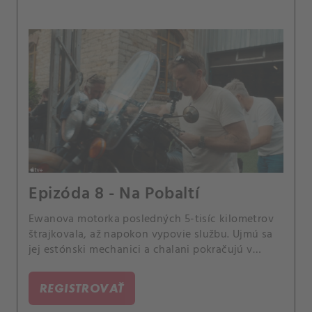
Epizóda 8 - Na Pobaltí
Ewanova motorka posledných 5-tisíc kilometrov
štrajkovala, až napokon vypovie službu. Ujmú sa
jej estónski mechanici a chalani pokračujú v
objavovaní pobaltských krajín.
REGISTROVAŤ