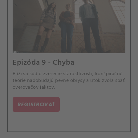
Epizóda 9 - Chyba
Blíži sa súd o zverenie starostlivosti, konšpiračné
teórie nadobúdajú pevné obrysy a útok zvolá späť
overovačov faktov.
REGISTROVAŤ