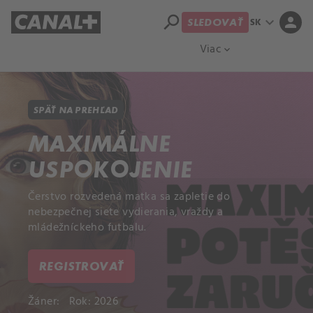
search
expand_more
person
SK
SLEDOVAŤ
Prehľad titulov
Apple TV
Moloch
Viac
expand_more
SPÄŤ NA PREHĽAD
MAXIMÁLNE
USPOKOJENIE
Čerstvo rozvedená matka sa zapletie do
nebezpečnej siete vydierania, vraždy a
mládežníckeho futbalu.
REGISTROVAŤ
Žáner:
Rok: 2026