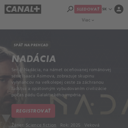
search
expand_more
person
SK
SLEDOVAŤ
Prehľad titulov
Apple TV
Moloch
Viac
expand_more
SPÄŤ NA PREHĽAD
NADÁCIA
Seriál Nadácia, na námet oceňovanej románovej
série Isaaca Asimova, zobrazuje skupinu
vyhnancov na veľkolepej ceste za záchranou
ľudstva a opätovným vybudovaním civilizácie
počas pádu Galaktického impéria.
REGISTROVAŤ
Žáner:
Science fiction
Rok: 2025
Veková