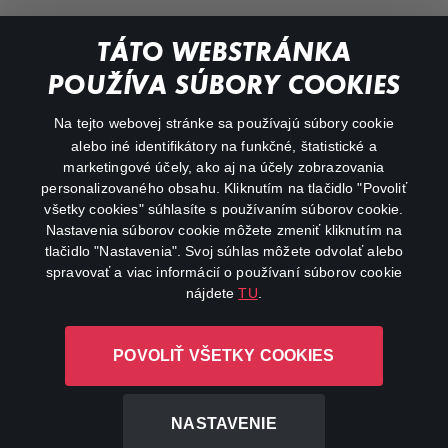
Dokumentárne
TÁTO WEBSTRÁNKA
Animácie
POUŽÍVA SÚBORY COOKIES
FAQ
Na tejto webovej stránke sa používajú súbory cookie
alebo iné identifikátory na funkčné, štatistické a
Môj účet
marketingové účely, ako aj na účely zobrazovania
O aplikácii Canal+
personalizovaného obsahu. Kliknutím na tlačidlo "Povoliť
všetky cookies" súhlasíte s používaním súborov cookie.
Nastavenia súborov cookie môžete zmeniť kliknutím na
tlačidlo "Nastavenia". Svoj súhlas môžete odvolať alebo
spravovať a viac informácií o používaní súborov cookie
nájdete
TU
.
Canal+ Luxembourg S. à r.l. so sídlom Rue Albert Borschette 4,
POVOLIŤ VŠETKY COOKIES
L-1246 Luxembourg R.C.S. Luxembourg: B 87.905
Všetky práva vyhradené
NASTAVENIE
©
2026