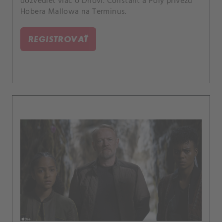
dozvedieť viac o Dňovi. Constant a Poly privezú
Hobera Mallowa na Terminus.
REGISTROVAŤ