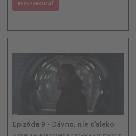
REGISTROVAŤ
Epizóda 9 - Dávno, nie ďaleko
Súmrak a Rue sa dozvedia o pôvode a skutočnom