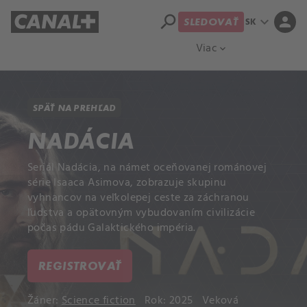
search
expand_more
person
SK
SLEDOVAŤ
Prehľad titulov
Apple TV
Moloch
Viac
expand_more
SPÄŤ NA PREHĽAD
NADÁCIA
Seriál Nadácia, na námet oceňovanej románovej
série Isaaca Asimova, zobrazuje skupinu
vyhnancov na veľkolepej ceste za záchranou
ľudstva a opätovným vybudovaním civilizácie
počas pádu Galaktického impéria.
REGISTROVAŤ
Žáner:
Science fiction
Rok: 2025
Veková