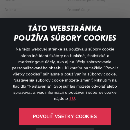
Dráma
Osobné údaje
Dokumentárne
TÁTO WEBSTRÁNKA
Animácie
POUŽÍVA SÚBORY COOKIES
FAQ
Na tejto webovej stránke sa používajú súbory cookie
alebo iné identifikátory na funkčné, štatistické a
Môj účet
marketingové účely, ako aj na účely zobrazovania
O aplikácii Canal+
personalizovaného obsahu. Kliknutím na tlačidlo "Povoliť
všetky cookies" súhlasíte s používaním súborov cookie.
Nastavenia súborov cookie môžete zmeniť kliknutím na
tlačidlo "Nastavenia". Svoj súhlas môžete odvolať alebo
spravovať a viac informácií o používaní súborov cookie
nájdete
TU
.
Canal+ Luxembourg S. à r.l. so sídlom Rue Albert Borschette 4,
POVOLIŤ VŠETKY COOKIES
L-1246 Luxembourg R.C.S. Luxembourg: B 87.905
Všetky práva vyhradené