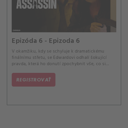
Epizóda 6 - Epizoda 6
V okamžiku, kdy se schyluje k dramatickému
finálnímu střetu, se Edwardovi odhalí šokující
pravda, která ho donutí zpochybnit vše, co si
myslel, že o svém životě ví.
REGISTROVAŤ