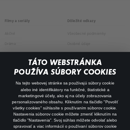
Filmy a seriály
Dôležité odkazy
Akčné
Všeobecné podmienky
Dráma
Osobné údaje
Dokumentárne
TÁTO WEBSTRÁNKA
Animácie
POUŽÍVA SÚBORY COOKIES
FAQ
Na tejto webovej stránke sa používajú súbory cookie
alebo iné identifikátory na funkčné, štatistické a
Môj účet
marketingové účely, ako aj na účely zobrazovania
O aplikácii Canal+
personalizovaného obsahu. Kliknutím na tlačidlo "Povoliť
všetky cookies" súhlasíte s používaním súborov cookie.
Nastavenia súborov cookie môžete zmeniť kliknutím na
tlačidlo "Nastavenia". Svoj súhlas môžete odvolať alebo
spravovať a viac informácií o používaní súborov cookie