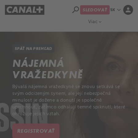
search
expand_more
person
SK
SLEDOVAŤ
Prehľad titulov
Apple TV
Moloch
Viac
expand_more
SPÄŤ NA PREHĽAD
NÁJEMNÁ
VRAŽEDKYNĚ
Bývalá nájemná vražedkyně se znovu setkává se
svým odcizeným synem, ale její nebezpečná
minulost je dožene a donutí je společně
uprchnout, zatímco odhalují temné spiknutí, které
ohrožuje jejich vztah.
REGISTROVAŤ