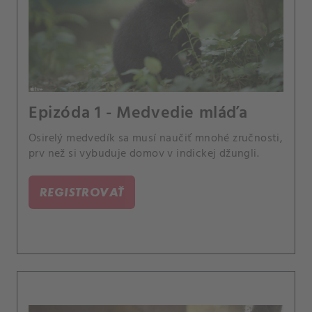
Epizóda 1 - Medvedie mláďa
Osirelý medvedík sa musí naučiť mnohé zručnosti,
prv než si vybuduje domov v indickej džungli.
REGISTROVAŤ