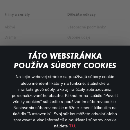
Filmy a seriály
Dôležité odkazy
Akčné
Všeobecné podmienky
Dráma
Osobné údaje
Dokumentárne
TÁTO WEBSTRÁNKA
Animácie
POUŽÍVA SÚBORY COOKIES
FAQ
Na tejto webovej stránke sa používajú súbory cookie
alebo iné identifikátory na funkčné, štatistické a
Môj účet
marketingové účely, ako aj na účely zobrazovania
O aplikácii Canal+
personalizovaného obsahu. Kliknutím na tlačidlo "Povoliť
všetky cookies" súhlasíte s používaním súborov cookie.
Nastavenia súborov cookie môžete zmeniť kliknutím na
tlačidlo "Nastavenia". Svoj súhlas môžete odvolať alebo
spravovať a viac informácií o používaní súborov cookie
nájdete
TU
.