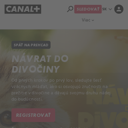
search
expand_more
person
SK
SLEDOVAŤ
Prehľad titulov
Apple TV
Moloch
Viac
expand_more
SPÄŤ NA PREHĽAD
NÁVRAT DO
DIVOČINY
Od prvých krokov po prvý lov, sledujte šesť
vzácnych mláďat, ako si osvojujú zručnosti na
prežitie v divočine a dávajú svojmu druhu nádej
do budúcnosti.
REGISTROVAŤ