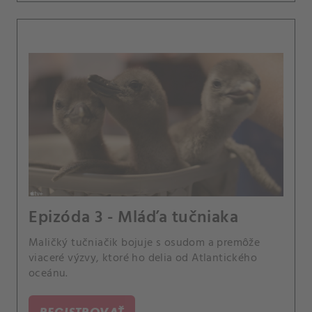
Epizóda 3 - Mláďa tučniaka
Maličký tučniačik bojuje s osudom a premôže
viaceré výzvy, ktoré ho delia od Atlantického
oceánu.
REGISTROVAŤ