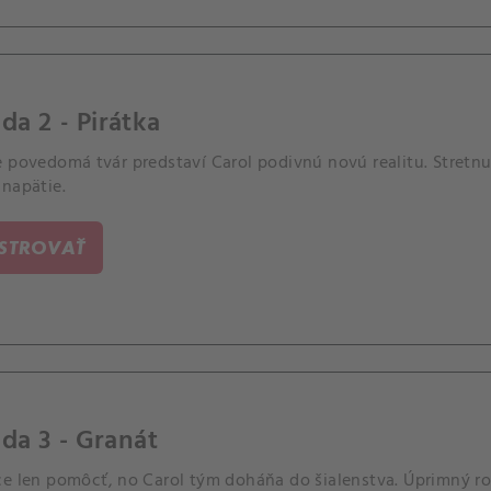
da 2 - Pirátka
e povedomá tvár predstaví Carol podivnú novú realitu. Stretnu
 napätie.
ISTROVAŤ
da 3 - Granát
ce len pomôcť, no Carol tým doháňa do šialenstva. Úprimný r