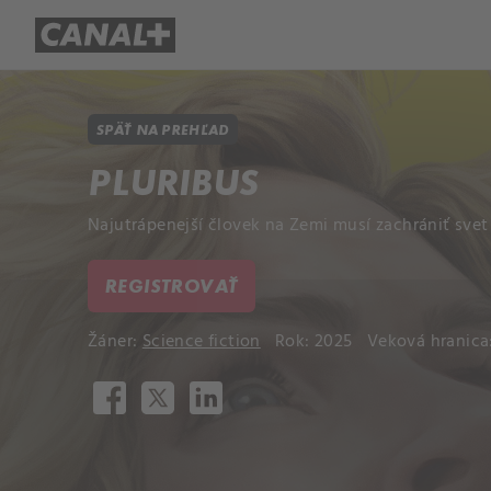
Prehľad titulov
Apple TV
Mol
SPÄŤ NA PREHĽAD
PLURIBUS
Najutrápenejší človek na Zemi musí zachrániť svet
REGISTROVAŤ
Žáner:
Science fiction
Rok: 2025
Veková hranica