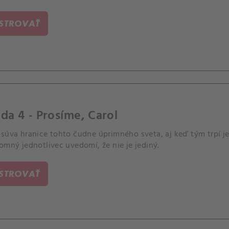
ISTROVAŤ
da 4 - Prosíme, Carol
súva hranice tohto čudne úprimného sveta, aj keď tým trpí je
omný jednotlivec uvedomí, že nie je jediný.
ISTROVAŤ