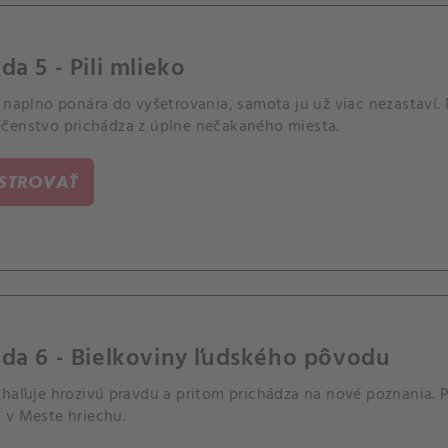
da 5 - Pili mlieko
 naplno ponára do vyšetrovania, samota ju už viac nezastaví. 
čenstvo prichádza z úplne nečakaného miesta.
ISTROVAŤ
da 6 - Bielkoviny ľudského pôvodu
haľuje hrozivú pravdu a pritom prichádza na nové poznania. P
 v Meste hriechu.