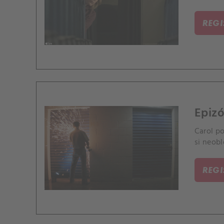
REG
Epizó
Carol po
si neobl
REG