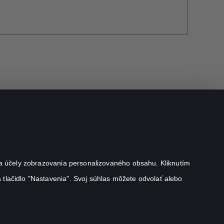
j na účely zobrazovania personalizovaného obsahu. Kliknutím
 tlačidlo "Nastavenia". Svoj súhlas môžete odvolať alebo
Canal+ Luxembourg S. à r.l. so sídlom Rue Albert Borschette 4,
L-1246 Luxembourg R.C.S. Luxembourg: B 87.905
Všetky práva vyhradené