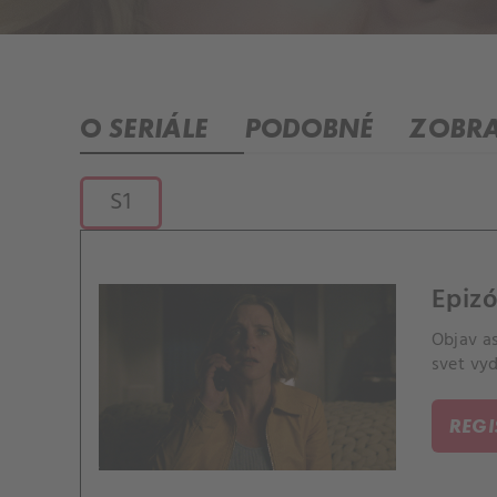
O SERIÁLE
PODOBNÉ
ZOBRA
S1
Epiz
Objav a
svet vyd
REG