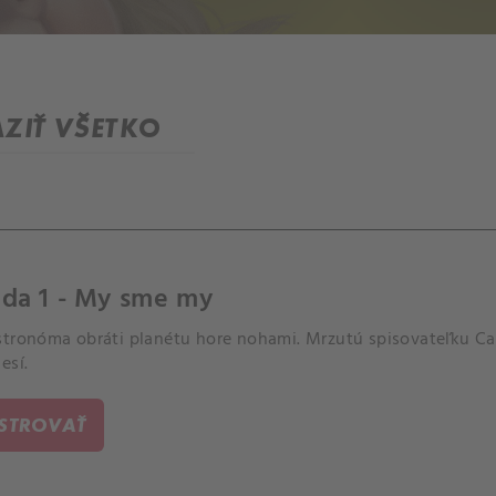
ZIŤ VŠETKO
óda 1 - My sme my
stronóma obráti planétu hore nohami. Mrzutú spisovateľku Ca
esí.
ISTROVAŤ