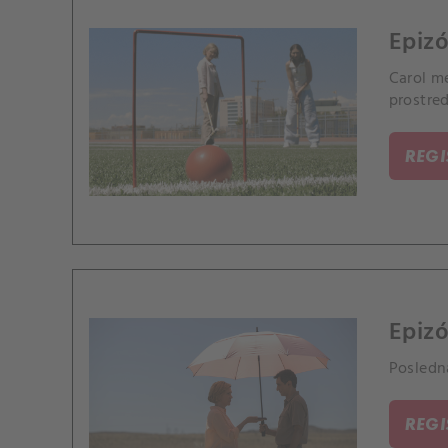
Epiz
Carol m
prostred
REG
Epizó
Posledn
REG