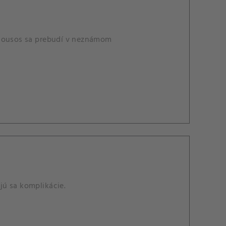
anousos sa prebudí v neznámom
jú sa komplikácie.