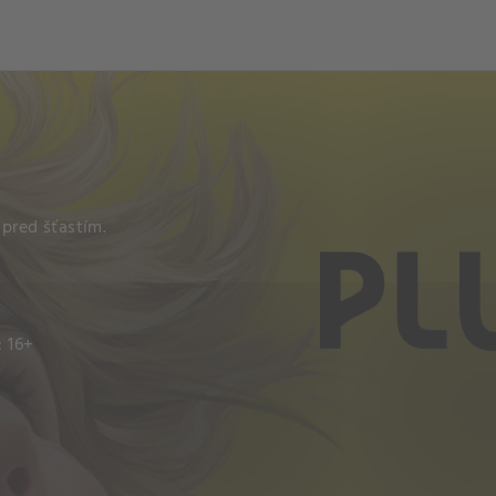
och
Dcéra národa
 pred šťastím.
: 16+