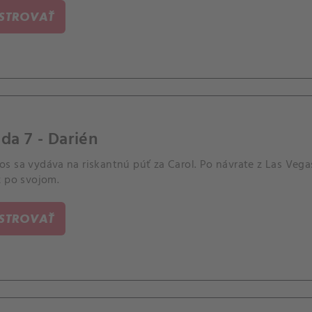
ISTROVAŤ
da 7 - Darién
 sa vydáva na riskantnú púť za Carol. Po návrate z Las Vegas
z po svojom.
ISTROVAŤ