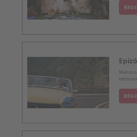
REG
Epizó
Manousos
tentora
REG