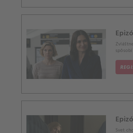
Epizó
Zvláštn
spôsobí
REG
Epizó
Svet ch