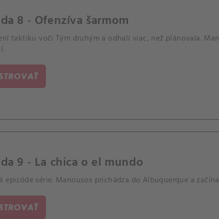
óda 8 - Ofenzíva šarmom
ení taktiku voči Tým druhým a odhalí viac, než plánovala. M
í.
ISTROVAŤ
da 9 - La chica o el mundo
á epizóde série. Manousos prichádza do Albuquerque a začína
ISTROVAŤ