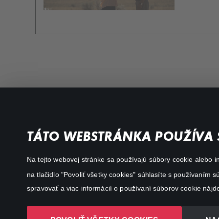
Filmy a seriály
Dôležité odkazy
TÁTO WEBSTRÁNKA POUŽÍVA 
Akčné
Všeobecné podmienky
Na tejto webovej stránke sa používajú súbory cookie alebo in
Dráma
Osobné údaje
na tlačidlo "Povoliť všetky cookies" súhlasíte s používaním
Dokumentárne
spravovať a viac informácií o používaní súborov cookie nájd
Animácie