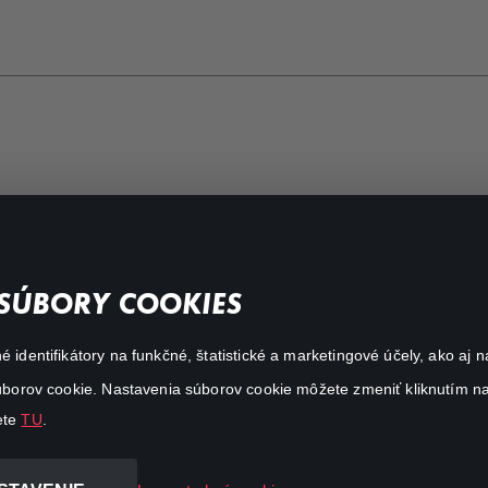
FAQ
SÚBORY COOKIES
Môj účet
é identifikátory na funkčné, štatistické a marketingové účely, ako a
O aplikácii Canal+
 súborov cookie. Nastavenia súborov cookie môžete zmeniť kliknutím na
ete
TU
.