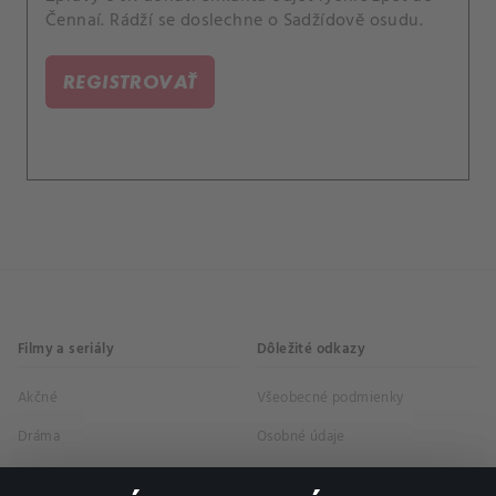
Čennaí. Rádží se doslechne o Sadžídově osudu.
REGISTROVAŤ
Filmy a seriály
Dôležité odkazy
Akčné
Všeobecné podmienky
Dráma
Osobné údaje
Dokumentárne