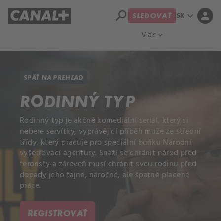
search
expand_more
person
SK
SLEDOVAŤ
Prehľad titulov
Apple TV
Moloch
Viac
expand_more
SPÄŤ NA PREHĽAD
RODINNÝ TYP
Rodinný typ je akčně komediální seriál, který si
nebere servítky, vyprávějící příběh muže ze střední
třídy, který pracuje pro speciální buňku Národní
vyšetřovací agentury. Snaží se chránit národ před
teroristy a zároveň musí chránit svou rodinu před
dopady jeho tajné, náročné, ale špatně placené
práce.
REGISTROVAŤ