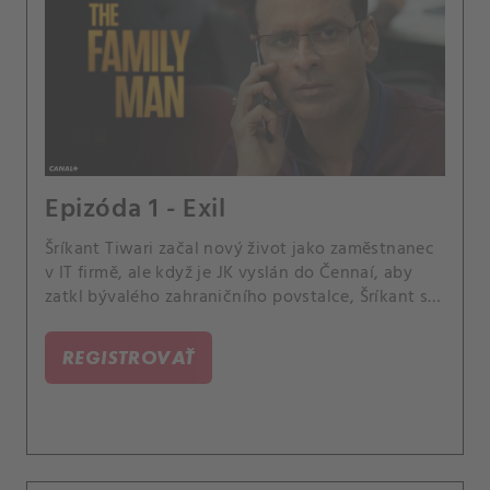
Epizóda 1 - Exil
Šríkant Tiwari začal nový život jako zaměstnanec
v IT firmě, ale když je JK vyslán do Čennaí, aby
zatkl bývalého zahraničního povstalce, Šríkant se
nedokáže držet stranou. Agent TASC v Čennaí
Muthu a JK tam musejí zachránit rukojmí a Dhriti
REGISTROVAŤ
si možná našla přítele.