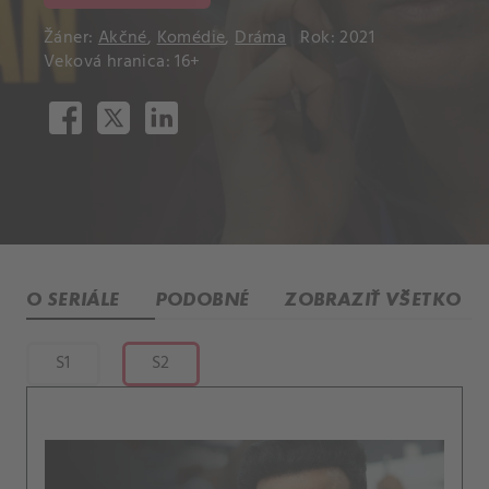
Žáner:
Akčné
,
Komédie
,
Dráma
Rok: 2021
Veková hranica: 16+
O SERIÁLE
PODOBNÉ
ZOBRAZIŤ VŠETKO
S1
S2