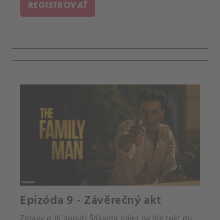
REGISTROVAŤ
Epizóda 9 - Závěrečný akt
Zprávy o JK donutí Šríkanta odjet rychle zpět do