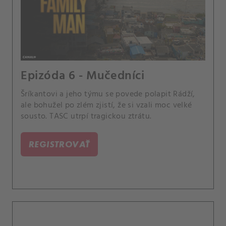
Epizóda 6 - Mučedníci
Šríkantovi a jeho týmu se povede polapit Rádží,
ale bohužel po zlém zjistí, že si vzali moc velké
sousto. TASC utrpí tragickou ztrátu.
REGISTROVAŤ