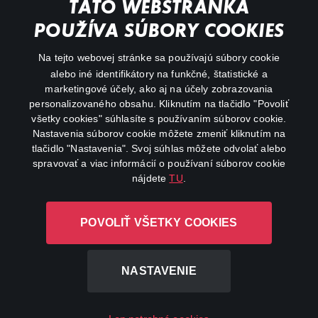
TÁTO WEBSTRÁNKA
Animácie
POUŽÍVA SÚBORY COOKIES
FAQ
Na tejto webovej stránke sa používajú súbory cookie
alebo iné identifikátory na funkčné, štatistické a
Môj účet
marketingové účely, ako aj na účely zobrazovania
O aplikácii Canal+
personalizovaného obsahu. Kliknutím na tlačidlo "Povoliť
všetky cookies" súhlasíte s používaním súborov cookie.
Nastavenia súborov cookie môžete zmeniť kliknutím na
tlačidlo "Nastavenia". Svoj súhlas môžete odvolať alebo
spravovať a viac informácií o používaní súborov cookie
nájdete
TU
.
Canal+ Luxembourg S. à r.l. so sídlom Rue Albert Borschette 4,
POVOLIŤ VŠETKY COOKIES
L-1246 Luxembourg R.C.S. Luxembourg: B 87.905
Všetky práva vyhradené
NASTAVENIE
©
2026