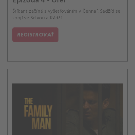
Epizóda 4 - Orel
Šríkant začíná s vyšetřováním v Čennaí. Sadžíd se
spojí se Selvou a Rádží.
REGISTROVAŤ