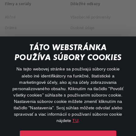
Filmy a seriály
Dôležité odkazy
Akčné
Všeobecné podmienky
Dráma
Osobné údaje
Dokumentárne
TÁTO WEBSTRÁNKA
Animácie
POUŽÍVA SÚBORY COOKIES
FAQ
Na tejto webovej stránke sa používajú súbory cookie
alebo iné identifikátory na funkčné, štatistické a
Môj účet
marketingové účely, ako aj na účely zobrazovania
O aplikácii Canal+
personalizovaného obsahu. Kliknutím na tlačidlo "Povoliť
všetky cookies" súhlasíte s používaním súborov cookie.
Nastavenia súborov cookie môžete zmeniť kliknutím na
tlačidlo "Nastavenia". Svoj súhlas môžete odvolať alebo
spravovať a viac informácií o používaní súborov cookie
nájdete
TU
.