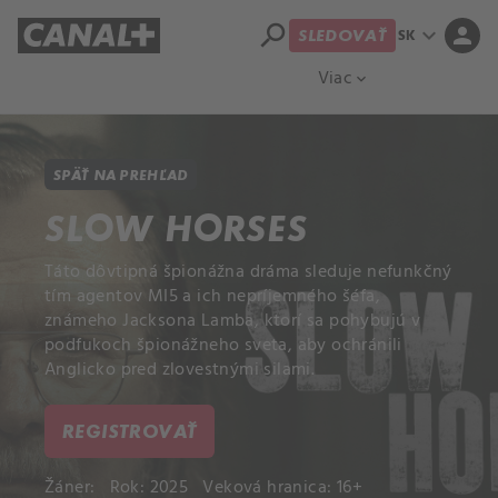
search
expand_more
person
SK
SLEDOVAŤ
Prehľad titulov
Apple TV
Moloch
Viac
expand_more
SPÄŤ NA PREHĽAD
SLOW HORSES
Táto dôvtipná špionážna dráma sleduje nefunkčný
tím agentov MI5 a ich nepríjemného šéfa,
známeho Jacksona Lamba, ktorí sa pohybujú v
podfukoch špionážneho sveta, aby ochránili
Anglicko pred zlovestnými silami.
REGISTROVAŤ
Žáner:
Rok: 2025
Veková hranica: 16+