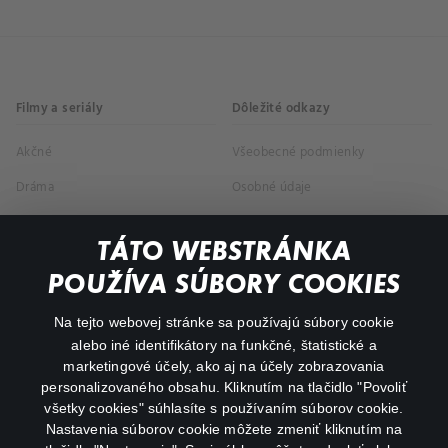
Filmy a seriály
Dôležité odkazy
Akčné
Všeobecné podmienky
Dráma
Osobné údaje
Dokumentárne
TÁTO WEBSTRÁNKA
Animácie
POUŽÍVA SÚBORY COOKIES
FAQ
Na tejto webovej stránke sa používajú súbory cookie
alebo iné identifikátory na funkčné, štatistické a
Môj účet
marketingové účely, ako aj na účely zobrazovania
O aplikácii Canal+
personalizovaného obsahu. Kliknutím na tlačidlo "Povoliť
všetky cookies" súhlasíte s používaním súborov cookie.
Nastavenia súborov cookie môžete zmeniť kliknutím na