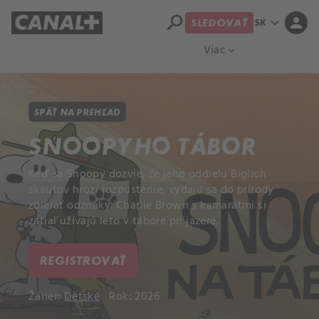
search
expand_more
person
SK
SLEDOVAŤ
Prehľad titulov
Apple TV
Moloch
Viac
expand_more
SPÄŤ NA PREHĽAD
SNOOPYHO TÁBOR
Keď sa Snoopy dozvie, že jeho oddielu Bíglích
skautov hrozí rozpustenie, vydajú sa do prírody
zbierať odznaky. Charlie Brown s kamarátmi si
zatiaľ užívajú leto v tábore pri jazere.
REGISTROVAŤ
Žáner:
Detské
Rok: 2026