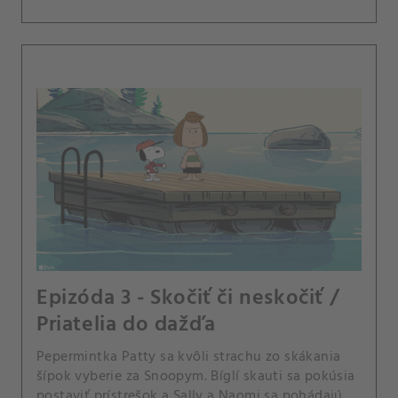
Epizóda 3 - Skočiť či neskočiť /
Priatelia do dažďa
Pepermintka Patty sa kvôli strachu zo skákania
šípok vyberie za Snoopym. Bíglí skauti sa pokúsia
postaviť prístrešok a Sally a Naomi sa pohádajú