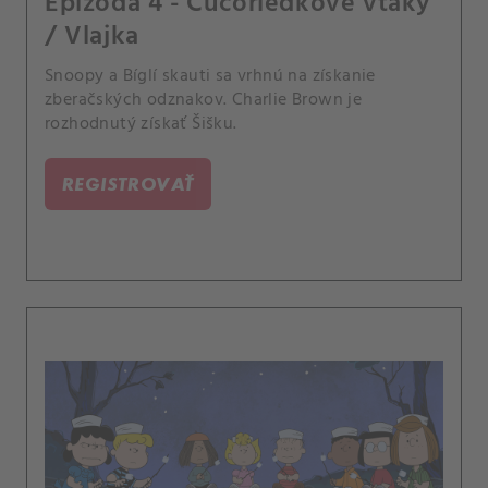
Epizóda 4 - Čučoriedkové vtáky
/ Vlajka
Snoopy a Bíglí skauti sa vrhnú na získanie
zberačských odznakov. Charlie Brown je
rozhodnutý získať Šišku.
REGISTROVAŤ