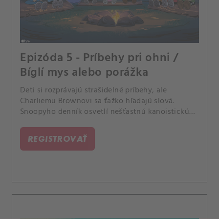
Epizóda 5 - Príbehy pri ohni /
Bíglí mys alebo porážka
Deti si rozprávajú strašidelné príbehy, ale
Charliemu Brownovi sa ťažko hľadajú slová.
Snoopyho denník osvetlí nešťastnú kanoistickú
výpravu na Bíglí mys.
REGISTROVAŤ