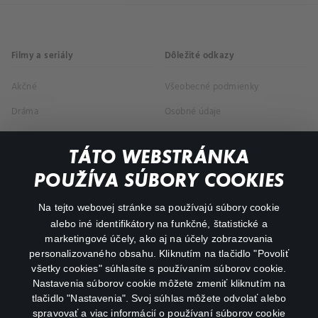
Filmy a seriály
Dôležité odkazy
Akčné
Všeobecné podmienky
Dráma
Osobné údaje
Dokumentárne
TÁTO WEBSTRÁNKA
Animácie
POUŽÍVA SÚBORY COOKIES
FAQ
Na tejto webovej stránke sa používajú súbory cookie
alebo iné identifikátory na funkčné, štatistické a
Môj účet
marketingové účely, ako aj na účely zobrazovania
O aplikácii Canal+
personalizovaného obsahu. Kliknutím na tlačidlo "Povoliť
všetky cookies" súhlasíte s používaním súborov cookie.
Nastavenia súborov cookie môžete zmeniť kliknutím na
tlačidlo "Nastavenia". Svoj súhlas môžete odvolať alebo
spravovať a viac informácií o používaní súborov cookie