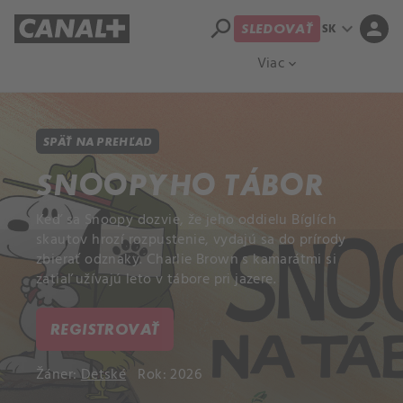
search
expand_more
person
SK
SLEDOVAŤ
Prehľad titulov
Apple TV
Moloch
Viac
expand_more
SPÄŤ NA PREHĽAD
SNOOPYHO TÁBOR
Keď sa Snoopy dozvie, že jeho oddielu Bíglích
skautov hrozí rozpustenie, vydajú sa do prírody
zbierať odznaky. Charlie Brown s kamarátmi si
zatiaľ užívajú leto v tábore pri jazere.
REGISTROVAŤ
Žáner:
Detské
Rok: 2026