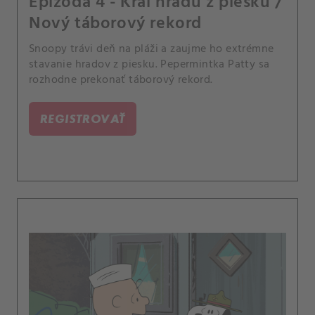
Epizóda 4 - Kráľ hradu z piesku /
Nový táborový rekord
Snoopy trávi deň na pláži a zaujme ho extrémne
stavanie hradov z piesku. Pepermintka Patty sa
rozhodne prekonať táborový rekord.
REGISTROVAŤ