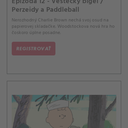
Epizóda 12 - Veštecký bígel /
Perzeidy a Paddleball
Nerozhodný Charlie Brown nechá svoj osud na
papierovej skladačke. Woodstockova nová hra ho
čoskoro úplne posadne.
REGISTROVAŤ