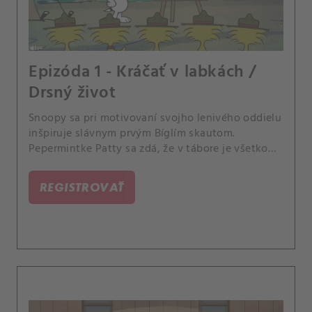
Epizóda 1 - Kráčať v labkách /
Drsný život
Snoopy sa pri motivovaní svojho lenivého oddielu
inšpiruje slávnym prvým Bíglím skautom.
Pepermintke Patty sa zdá, že v tábore je všetko
príliš ľahké, tak sa vydá zakúsiť drsný život.
REGISTROVAŤ