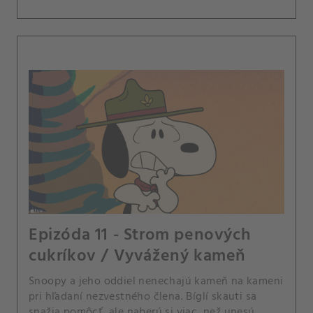
Epizóda 11 - Strom penových
cukríkov / Vyvážený kameň
Snoopy a jeho oddiel nenechajú kameň na kameni
pri hľadaní nezvestného člena. Bíglí skauti sa
snažia pomôcť, ale naberú si viac, než unesú.