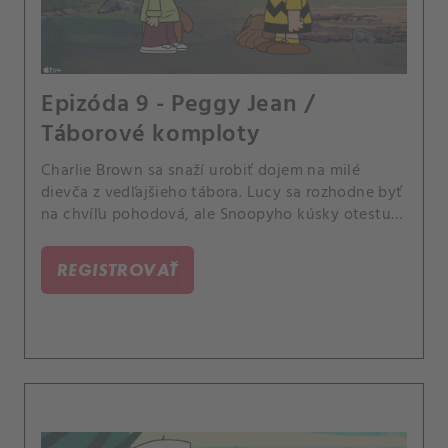
Epizóda 9 - Peggy Jean /
Táborové komploty
Charlie Brown sa snaží urobiť dojem na milé
dievča z vedľajšieho tábora. Lucy sa rozhodne byť
na chvíľu pohodová, ale Snoopyho kúsky otestujú
jej trpezlivosť.
REGISTROVAŤ