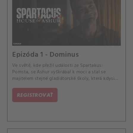
Epizóda 1 - Dominus
Ve světě, kde přežil události ze Spartakus:
Pomsta, se Ashur vyškrábal k moci a stal se
majitelem stejné gladiátorské školy, která kdysi
vlastnila jeho. Ve spojení s divokou gladiátorkou
Ashur rozpoutává nový druh podívané, která uráží
REGISTROVAŤ
elitu.