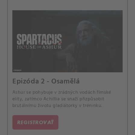
Epizóda 2 - Osamělá
Ashur se pohybuje v zrádných vodách římské
elity, zatímco Achillia se snaží přizpůsobit
brutálnímu životu gladiátorky v tréninku.
REGISTROVAŤ