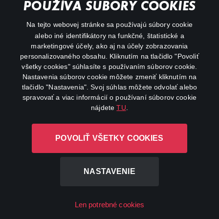
POUŽÍVA SÚBORY COOKIES
FAQ
Na tejto webovej stránke sa používajú súbory cookie
alebo iné identifikátory na funkčné, štatistické a
Môj účet
marketingové účely, ako aj na účely zobrazovania
O aplikácii Canal+
personalizovaného obsahu. Kliknutím na tlačidlo "Povoliť
všetky cookies" súhlasíte s používaním súborov cookie.
Nastavenia súborov cookie môžete zmeniť kliknutím na
tlačidlo "Nastavenia". Svoj súhlas môžete odvolať alebo
spravovať a viac informácií o používaní súborov cookie
nájdete
TU
.
Canal+ Luxembourg S. à r.l. so sídlom Rue Albert Borschette 4,
POVOLIŤ VŠETKY COOKIES
L-1246 Luxembourg R.C.S. Luxembourg: B 87.905
Všetky práva vyhradené
NASTAVENIE
©
2026
Len potrebné cookies