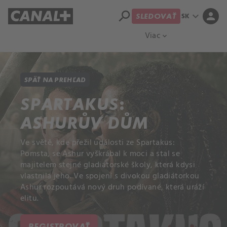
search
expand_more
person
SK
SLEDOVAŤ
Prehľad titulov
Apple TV
Moloch
Viac
expand_more
SPÄŤ NA PREHĽAD
SPARTAKUS:
ASHURŮV DŮM
Ve světě, kde přežil události ze Spartakus:
Pomsta, se Ashur vyškrábal k moci a stal se
majitelem stejné gladiátorské školy, která kdysi
vlastnila jeho. Ve spojení s divokou gladiátorkou
Ashur rozpoutává nový druh podívané, která uráží
elitu.
REGISTROVAŤ