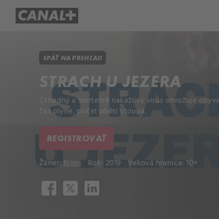
Prehľad titulov
Apple TV
Mol
SPÄŤ NA PREHĽAD
STRACH U JEZERA
Záhadný a smrtelně nakažlivý virus ohrožuje obyva
čas plyne, počet obětí stoupá.
REGISTROVAŤ
Žáner:
Krimi
Rok: 2019
Veková hranica: 10+