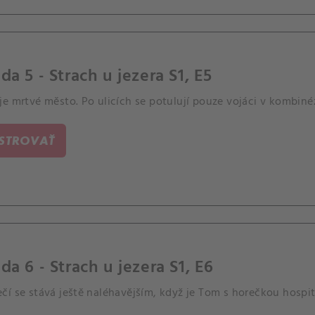
da 5 - Strach u jezera S1, E5
je mrtvé město. Po ulicích se potulují pouze vojáci v kombin
ISTROVAŤ
da 6 - Strach u jezera S1, E6
í se stává ještě naléhavějším, když je Tom s horečkou hospit