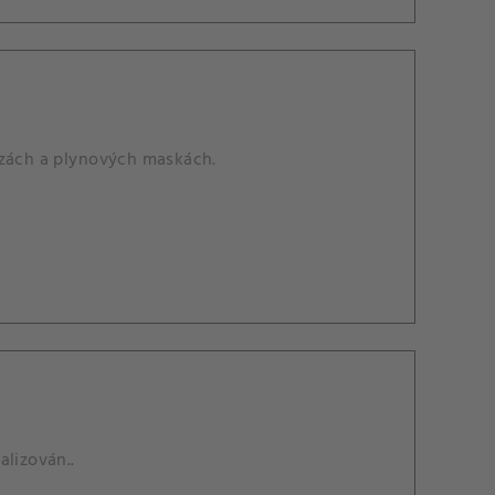
ézách a plynových maskách.
alizován..