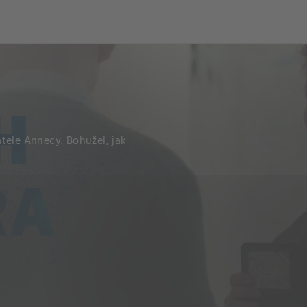
och
Dcéra národa
tele Annecy. Bohužel, jak