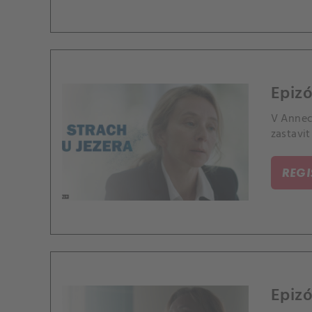
Epizó
V Annecy
zastavit 
REG
Epizó