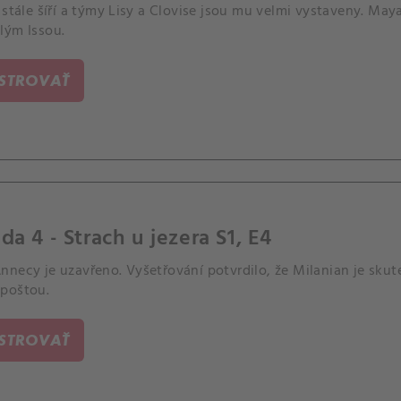
 stále šíří a týmy Lisy a Clovise jsou mu velmi vystaveny. May
lým Issou.
ISTROVAŤ
da 4 - Strach u jezera S1, E4
necy je uzavřeno. Vyšetřování potvrdilo, že Milanian je skut
poštou.
ISTROVAŤ