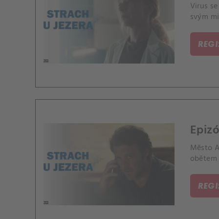
Virus se
svým mi
REG
Epizó
Město An
obětem 
REG