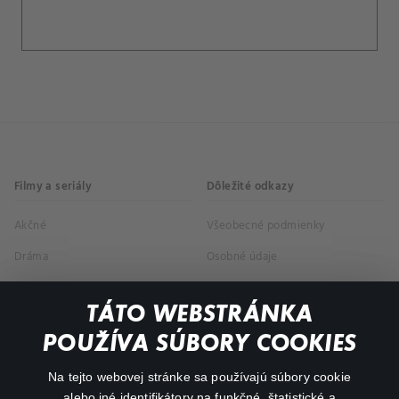
Filmy a seriály
Dôležité odkazy
Akčné
Všeobecné podmienky
Dráma
Osobné údaje
Dokumentárne
TÁTO WEBSTRÁNKA
Animácie
POUŽÍVA SÚBORY COOKIES
FAQ
Na tejto webovej stránke sa používajú súbory cookie
alebo iné identifikátory na funkčné, štatistické a