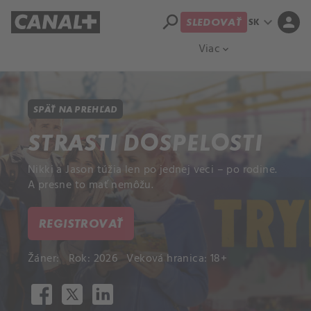
search
expand_more
person
SK
SLEDOVAŤ
Prehľad titulov
Apple TV
Moloch
Viac
expand_more
SPÄŤ NA PREHĽAD
STRASTI DOSPELOSTI
Nikki a Jason túžia len po jednej veci – po rodine.
A presne to mať nemôžu.
REGISTROVAŤ
Žáner:
Rok: 2026
Veková hranica: 18+