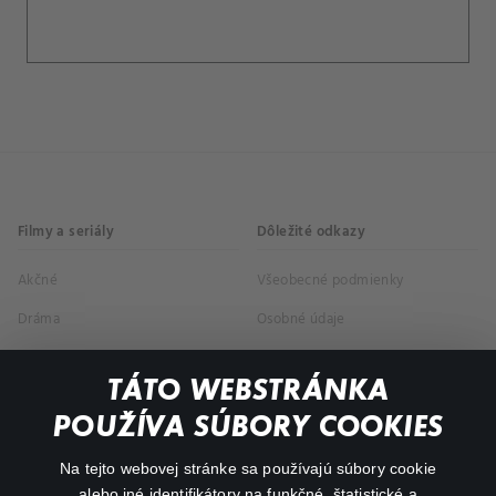
Filmy a seriály
Dôležité odkazy
Akčné
Všeobecné podmienky
Dráma
Osobné údaje
Dokumentárne
TÁTO WEBSTRÁNKA
Animácie
POUŽÍVA SÚBORY COOKIES
FAQ
Na tejto webovej stránke sa používajú súbory cookie
alebo iné identifikátory na funkčné, štatistické a