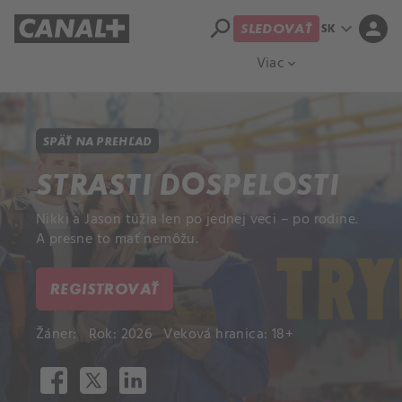
search
expand_more
person
SK
SLEDOVAŤ
Prehľad titulov
Apple TV
Moloch
Viac
expand_more
SPÄŤ NA PREHĽAD
STRASTI DOSPELOSTI
Nikki a Jason túžia len po jednej veci – po rodine.
A presne to mať nemôžu.
REGISTROVAŤ
Žáner:
Rok: 2026
Veková hranica: 18+