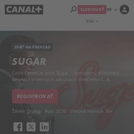
search
expand_more
person
SK
SLEDOVAŤ
Prehľad titulov
Apple TV
Moloch
Viac
expand_more
SPÄŤ NA PREHĽAD
SUGAR
Colin Farrell je John Sugar – šarmantný súkromný
detektív v temných zákutiach slnečného L. A.
REGISTROVAŤ
Žáner:
Dráma
Rok: 2026
Veková hranica: 16+