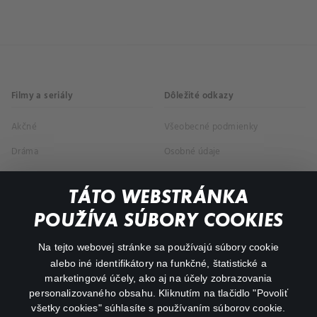
Filmy a seriály
Dôležité odkazy
Akčné
Všeobecné podmienky
Dráma
Osobné údaje
Dokumentárne
TÁTO WEBSTRÁNKA
Animácie
POUŽÍVA SÚBORY COOKIES
FAQ
Na tejto webovej stránke sa používajú súbory cookie
alebo iné identifikátory na funkčné, štatistické a
Môj účet
marketingové účely, ako aj na účely zobrazovania
O aplikácii Canal+
personalizovaného obsahu. Kliknutím na tlačidlo "Povoliť
všetky cookies" súhlasíte s používaním súborov cookie.