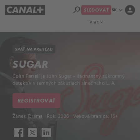
search
expand_more
person
SK
SLEDOVAŤ
Prehľad titulov
Apple TV
Moloch
Viac
expand_more
SPÄŤ NA PREHĽAD
SUGAR
Colin Farrell je John Sugar – šarmantný súkromný
detektív v temných zákutiach slnečného L. A.
REGISTROVAŤ
Žáner:
Dráma
Rok: 2026
Veková hranica: 16+