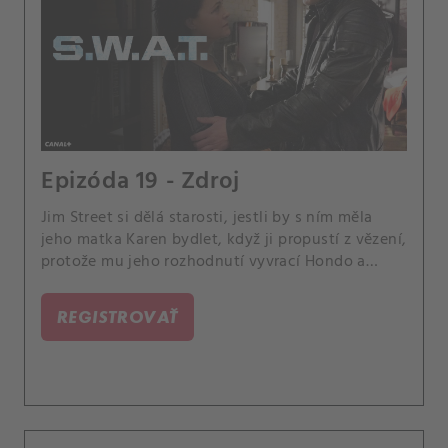
Epizóda 19 - Zdroj
Jim Street si dělá starosti, jestli by s ním měla
jeho matka Karen bydlet, když ji propustí z vězení,
protože mu jeho rozhodnutí vyvrací Hondo a
Chris. Také Hondo a jeho tým jsou přiřazeni k
ochraně Iriny Zemanovovy, důležité ruské
REGISTROVAŤ
žurnalistky, která navštívila Los Angeles a na
kterou je plánován útok.