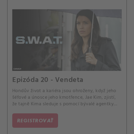
Epizóda 20 - Vendeta
Hondův život a kariéra jsou ohroženy, když jeho
šéfové a únosce jeho kmotřence, Jae Kim, zjistí,
že tajně Kima sleduje s pomocí bývalé agentky
DEA Katriny Walshové. Také Street a jeho
propuštěná matka Karen mají problém s
REGISTROVAŤ
přizpůsobením se novému životu.