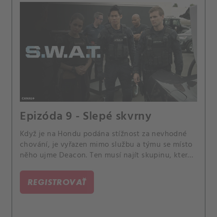
Epizóda 9 - Slepé skvrny
Když je na Hondu podána stížnost za nevhodné
chování, je vyřazen mimo službu a týmu se místo
něho ujme Deacon. Ten musí najít skupinu, která
vykradla prodejnu s marihuanou.
REGISTROVAŤ