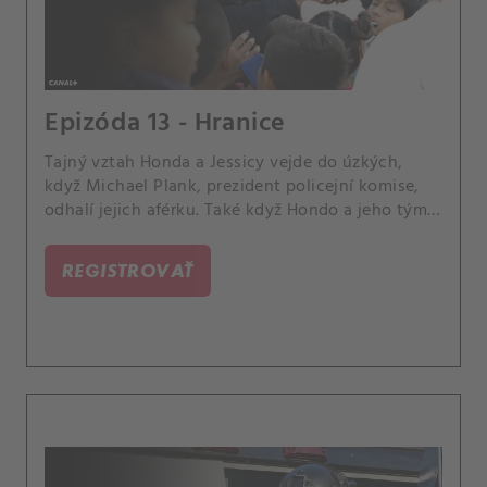
Epizóda 13 - Hranice
Tajný vztah Honda a Jessicy vejde do úzkých,
když Michael Plank, prezident policejní komise,
odhalí jejich aférku. Také když Hondo a jeho tým
pomůžou federálům dostat neregistrovaného
uprchlíka, dostanou se sami do centra dění
REGISTROVAŤ
městské imigrace.