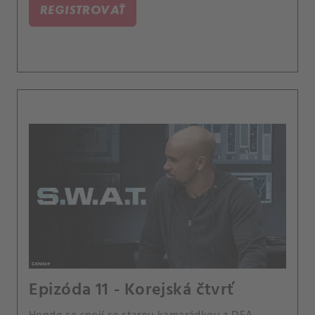
REGISTROVAŤ
Epizóda 11 - Korejská čtvrť