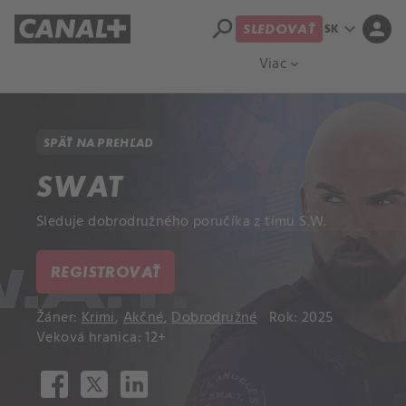
search
expand_more
person
SK
SLEDOVAŤ
Prehľad titulov
Apple TV
Moloch
Viac
expand_more
SPÄŤ NA PREHĽAD
SWAT
Sleduje dobrodružného poručíka z tímu S.W.
REGISTROVAŤ
Žáner:
Krimi
,
Akčné
,
Dobrodružné
Rok: 2025
Veková hranica: 12+