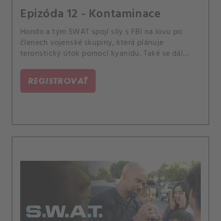
Epizóda 12 - Kontaminace
Hondo a tým SWAT spojí síly s FBI na lovu po
členech vojenské skupiny, která plánuje
teroristický útok pomocí kyanidu. Také se dál
posouvají nové podněty k zlepšení policie, které
se snaží prosadit Jessica a Michael Plank,
REGISTROVAŤ
prezident policejní komise.