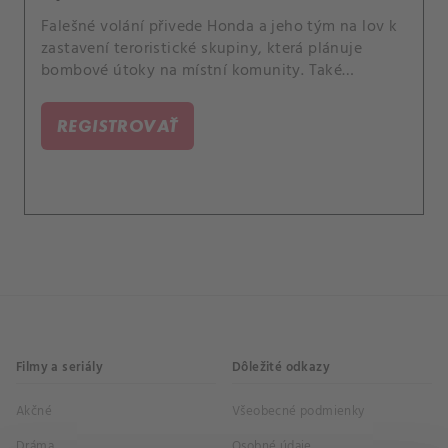
Falešné volání přivede Honda a jeho tým na lov k
zastavení teroristické skupiny, která plánuje
bombové útoky na místní komunity. Také
Streetův vztah s nedávnou propuštěnou matkou
Karen poškodí jeho kariéru, a Jessicu potopí její
REGISTROVAŤ
kolega, Michael Plank, prezident policejní komise.
Filmy a seriály
Dôležité odkazy
Akčné
Všeobecné podmienky
Dráma
Osobné údaje