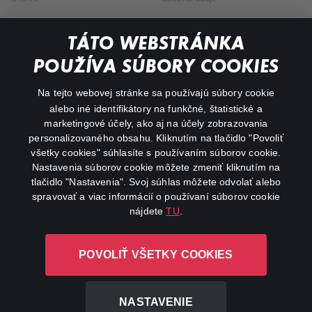
Dokumentárne
TÁTO WEBSTRÁNKA
Animácie
POUŽÍVA SÚBORY COOKIES
FAQ
Na tejto webovej stránke sa používajú súbory cookie
alebo iné identifikátory na funkčné, štatistické a
Môj účet
marketingové účely, ako aj na účely zobrazovania
O aplikácii Canal+
personalizovaného obsahu. Kliknutím na tlačidlo "Povoliť
všetky cookies" súhlasíte s používaním súborov cookie.
Nastavenia súborov cookie môžete zmeniť kliknutím na
tlačidlo "Nastavenia". Svoj súhlas môžete odvolať alebo
spravovať a viac informácií o používaní súborov cookie
nájdete
TU
.
Canal+ Luxembourg S. à r.l. so sídlom Rue Albert Borschette 4,
POVOLIŤ VŠETKY COOKIES
L-1246 Luxembourg R.C.S. Luxembourg: B 87.905
Všetky práva vyhradené
NASTAVENIE
©
2026