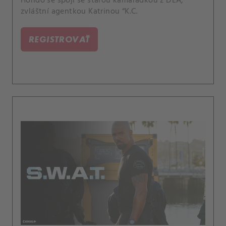
Hondo se spojí se starou kamarádkou z DEA,
zvláštní agentkou Katrinou “K.C.
REGISTROVAŤ