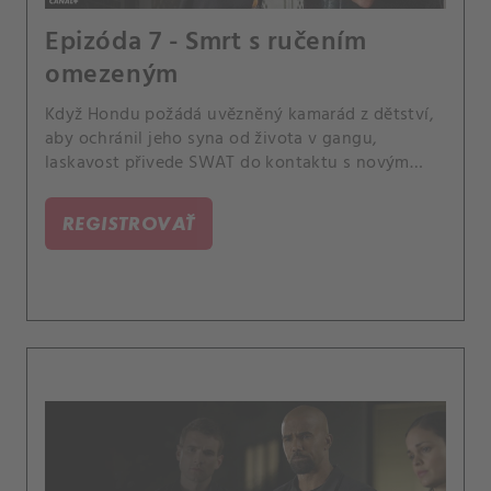
Epizóda 7 - Smrt s ručením
omezeným
Když Hondu požádá uvězněný kamarád z dětství,
aby ochránil jeho syna od života v gangu,
laskavost přivede SWAT do kontaktu s novým
místním zločinem. Také Lucův dědeček, legenda
SWATu, umře a on se musí vypořádat se žalem a
REGISTROVAŤ
bolestivým rodinným tajemstvím.