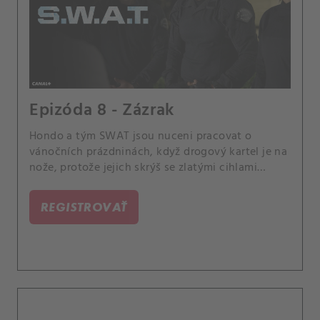
Epizóda 8 - Zázrak
Hondo a tým SWAT jsou nuceni pracovat o
vánočních prázdninách, když drogový kartel je na
nože, protože jejich skrýš se zlatými cihlami
vykradena. Také Jessica upoutá pozornost
Michaela Planka, prezidenta policejní komise,
REGISTROVAŤ
když za ním přijde s jejími nápady o zlepšení
divize SWAT.