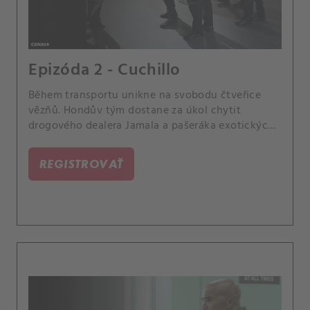
Epizóda 2 - Cuchillo
Během transportu unikne na svobodu čtveřice
vězňů. Hondův tým dostane za úkol chytit
drogového dealera Jamala a pašeráka exotických
zvířat Wattalu.
REGISTROVAŤ