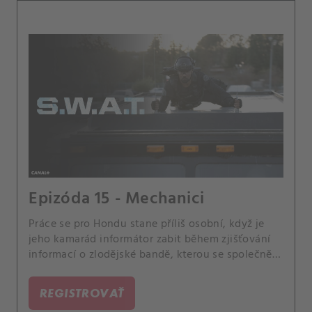
Epizóda 15 - Mechanici
Práce se pro Hondu stane příliš osobní, když je
jeho kamarád informátor zabit během zjišťování
informací o zlodějské bandě, kterou se společně
SWAT a FBI snaží chytit. Také když se velitelka
úderné jednotky FBI začne chovat chaoticky,
REGISTROVAŤ
Jessica se bojí, že její chování ohrozí tým.