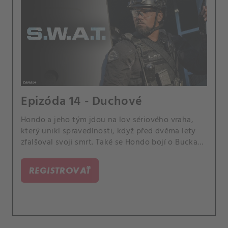
Epizóda 14 - Duchové
Hondo a jeho tým jdou na lov sériového vraha,
který unikl spravedlnosti, když před dvěma lety
zfalšoval svoji smrt. Také se Hondo bojí o Bucka
Spiveyho, bývalého velitele týmu, že se čím dál
více, po tom co byl z oddělení vyhozen, noří do
REGISTROVAŤ
depresí.