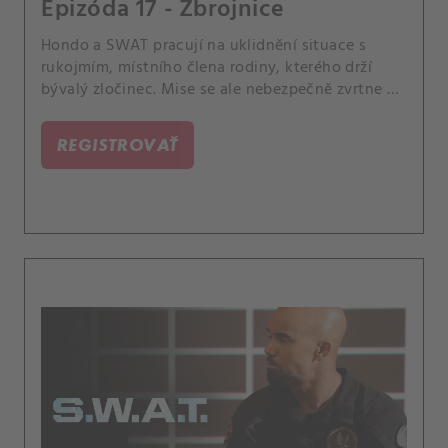
Epizóda 17 - Zbrojnice
Hondo a SWAT pracují na uklidnění situace s
rukojmím, místního člena rodiny, kterého drží
bývalý zločinec. Mise se ale nebezpečně zvrtne a
ohrozí tým.
REGISTROVAŤ