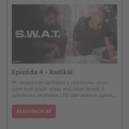
Epizóda 4 - Radikál
Při neopatrném zacházení s výbušninou se ve
svém bytě odpálí mladý muž Adam Jarrett. K
vyšetřování se přidává i FBI pod vedením agentky
Conleyové.
REGISTROVAŤ