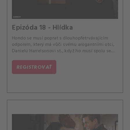
Epizóda 18 - Hlídka
Hondo se musí poprat s dlouhopřetrvá­vajícím
odporem, který má vůči svému arogantními otci,
Danielu Harrelsonovi st., když ho musí spolu se
svojí sestrou Brianou přesvědčit, že už nadále
nemůže žít sám.
REGISTROVAŤ