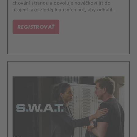
chování stranou a dovoluje nováčkovi jít do
utajení jako zloděj luxusních aut, aby odhalil
bezohledného dealera. Také Hondo navštíví
Raymonta Harrise, puberťáka s PTSD, který byl
REGISTROVAŤ
postřelen bývalým členem týmu SWAT.