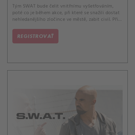
Tým SWAT bude čelit vnitřnímu vyšetřováním,
poté co je během akce, při které se snažili dostat
nehledanějšího zločince ve městě, zabit civil. Při
odhalení detailů mise začne oddělení vnitřních
záležitostí zpochybňovat Hondovy vůdčí
REGISTROVAŤ
schopnosti.