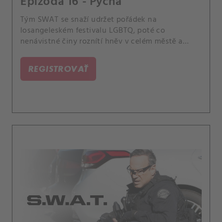
Epizóda 16 - Pýcha
Tým SWAT se snaží udržet pořádek na
losangeleském festivalu LGBTQ, poté co
nenávistné činy roznítí hněv v celém městě a
vyvolají další násilí. Chris úzkostlivě sleduje své
kamarády, členy komunity LGBTQ, volající po
REGISTROVAŤ
odškodnění a velitel Hicks se potká se svým
odcizeným synem, který je gay.