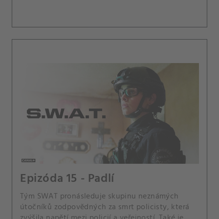
hasičům.
Epizóda 15 - Padlí
Tým SWAT pronásleduje skupinu neznámých
útočníků zodpovědných za smrt policisty, která
zvýšila napětí mezi policií a veřejností. Také je