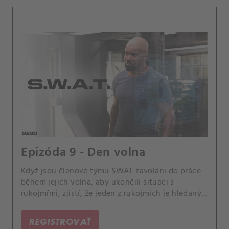
Epizóda 9 - Den volna
Když jsou členové týmu SWAT zavoláni do práce
během jejich volna, aby ukončili situaci s
rukojmími, zjistí, že jeden z rukojmích je hledaný
zločinec. Také Hondo zachraňuje svoji sestru
Briannu, poté co byla v nočním klubu zdrogována
REGISTROVAŤ
a využívá svého dne volna, aby chytil sériového