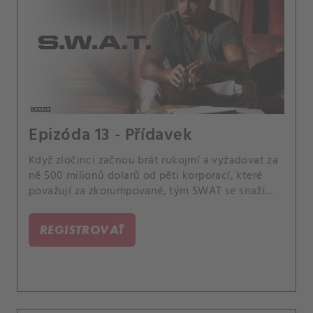
Epizóda 13 - Přídavek
Když zločinci začnou brát rukojmí a vyžadovat za
ně 500 milionů dolarů od pěti korporací, které
považují za zkorumpované, tým SWAT se snaží
najít tuto militantní skupinu, která jim unikla před
několika měsíci. Také Hondovy emoční problémy
REGISTROVAŤ
začnou ovlivňovat velení jeho týmu.