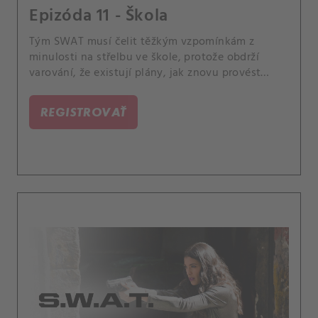
Epizóda 11 - Škola
Tým SWAT musí čelit těžkým vzpomínkám z
minulosti na střelbu ve škole, protože obdrží
varování, že existují plány, jak znovu provést
tento zločin. Členové týmu závodí s časem, aby
včas zastavili novou hrozbu, a přitom vzpomínají
REGISTROVAŤ
na den jejich stresující první mise.