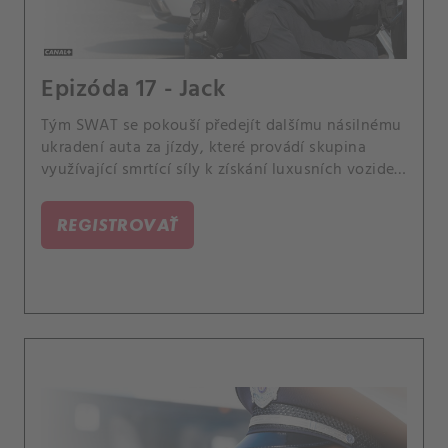
Epizóda 17 - Jack
Tým SWAT se pokouší předejít dalšímu násilnému
ukradení auta za jízdy, které provádí skupina
využívající smrtící síly k získání luxusních vozidel
v celém Los Angeles. Také Hondo udělá velký
krok, aby pomohl uvězněnému synovi jeho
REGISTROVAŤ
kamaráda z dětství a velitele druhého týmu SWAT
Mumforda tíží velké rozhodnutí.