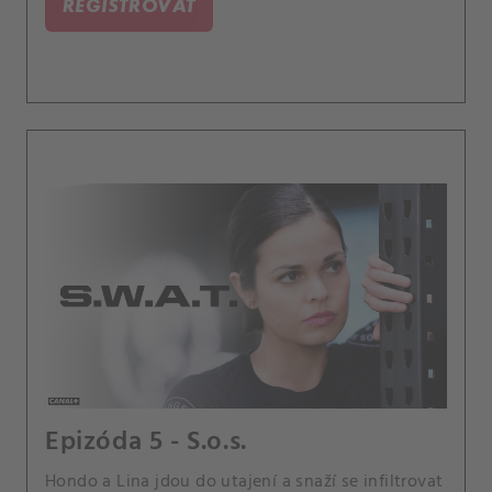
REGISTROVAŤ
uprchlíka, který vykrádá zásilky zboží. Také
Jessica je nucena na oddělení provést rozpočtové
škrty, a Street zjistí srdcervoucí novinku o jeho
matce Karen.
Epizóda 5 - S.o.s.
Hondo a Lina jdou do utajení a snaží se infiltrovat