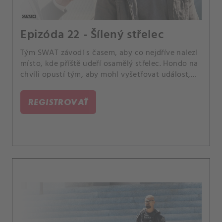
Epizóda 22 - Šílený střelec
Tým SWAT závodí s časem, aby co nejdříve nalezl
místo, kde příště udeří osamělý střelec. Hondo na
chvíli opustí tým, aby mohl vyšetřovat událost,
která se stala blízko jeho domovu; a Jessica
dostane neočekávanou příležitost.
REGISTROVAŤ