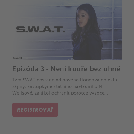
Epizóda 3 - Není kouře bez ohně
Tým SWAT dostane od nového Hondova objektu
zájmy, zástupkyně státního návladního Nii
Wellsové, za úkol ochránit porotce vysoce
důležitého soudu o úplatkářství, na které má
organizovaný zločin spadeno pomocí bomb.
REGISTROVAŤ