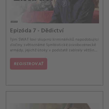
Epizóda 7 - Dědictví
Tým SWAT loví skupinu kriminálníků napodobující
zločiny světoznámé Symbiotické osvobozenecké
armády, jejichž útoky v podstatě zabíraly většinu
tehdejších zpráv. Aby získali informace o tomto
kriminálním řádění v 70.
REGISTROVAŤ