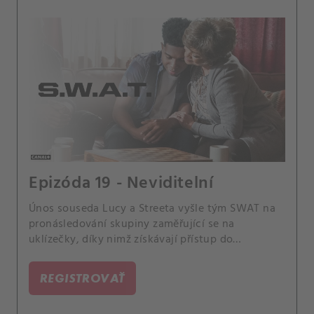
Epizóda 19 - Neviditelní
Únos souseda Lucy a Streeta vyšle tým SWAT na
pronásledování skupiny zaměřující se na
uklízečky, díky nimž získávají přístup do
luxusních domů. Také se divize SWAT připravuje
pomoct Mumfordovi udělat zásadní krok ve své
REGISTROVAŤ
kariéře.