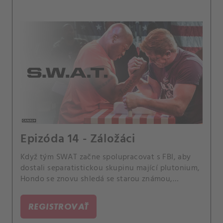
Epizóda 14 - Záložáci
Když tým SWAT začne spolupracovat s FBI, aby
dostali separatistickou skupinu mající plutonium,
Hondo se znovu shledá se starou známou,
zvláštní agentkou FBI Elle Traskovou. Také se tým
SWAT bojí, že prohrají v letošní charitativní
REGISTROVAŤ
soutěži výkonných jednotek proti losangeleským