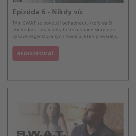
Epizóda 6 - Nikdy víc
Tým SWAT se pokouší odhadnout, který další
obchodník s diamanty bude oloupen skupinou
vysoce organizovaných zlodějů, kteří provádějí
loupeže v Los Angeles. Když je Hondo emočně
zasažen smrtí podezřelého, vyhledá pomoc u své
REGISTROVAŤ
matky Charice.