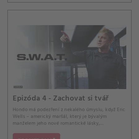
Epizóda 4 - Zachovat si tvář
Hondo má podezření z nekalého úmyslu, když Eric
Wells – americký maršál, který je bývalým
manželem jeho nové romantické lásky,
zástupkyně státního návladního Nii Wellsové –
požádá tým SWAT, aby mu pomohli zadržet