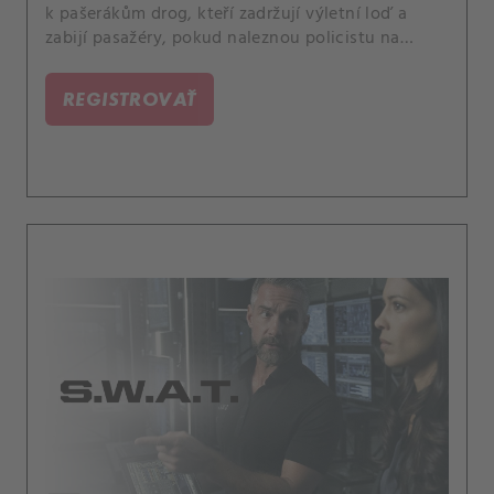
k pašerákům drog, kteří zadržují výletní loď a
zabijí pasažéry, pokud naleznou policistu na
palubě. Také Street nastoupí na tréninkovou
akademii SWAT a zjistí, že rivalita je v ní mnohem
REGISTROVAŤ
větší, než čekal, protože ze všech účastníků bude
pro tento rok vybrán pouze jeden člověk.