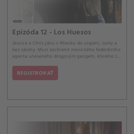
Epizóda 12 - Los Huesos
Jessica a Chris jdou v Mexiku do utajení, samy a
bez zálohy. Musí zachránit mexického federálního
agenta uneseného drogovým gangem, kterého se
snažila Jessica před roky dostat.
REGISTROVAŤ