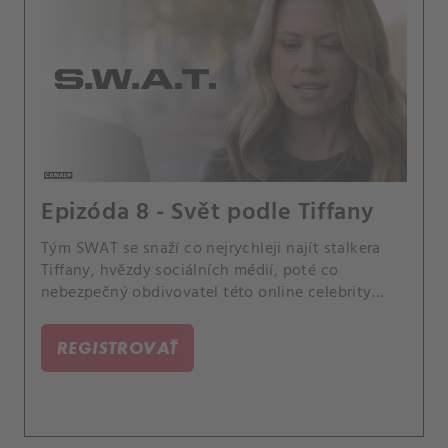
Epizóda 8 - Svět podle Tiffany
Tým SWAT se snaží co nejrychleji najít stalkera
Tiffany, hvězdy sociálních médií, poté co
nebezpečný obdivovatel této online celebrity
promění fanouškovský sraz v přestřelku, která
ohrozí Jessicu.
REGISTROVAŤ