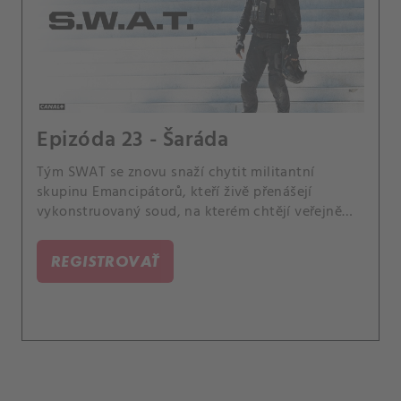
Epizóda 23 - Šaráda
Tým SWAT se znovu snaží chytit militantní
skupinu Emancipátorů, kteří živě přenášejí
vykonstruovaný soud, na kterém chtějí veřejně
popravit městské politiky. Hondo se snaží
povzbudit Darryla; Deacon se cítí nehoden, když
REGISTROVAŤ
má dostat jednu z největších ocenění LAPD; a
Street si dá pauzu, aby našel svoji ztracenou
matku.