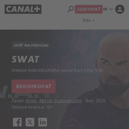
search
expand_more
person
SK
SLEDOVAŤ
Prehľad titulov
Apple TV
Moloch
Viac
expand_more
SPÄŤ NA PREHĽAD
SWAT
Sleduje dobrodružného poručíka z tímu S.W.
REGISTROVAŤ
Žáner:
Krimi
,
Akčné
,
Dobrodružné
Rok: 2025
Veková hranica: 12+