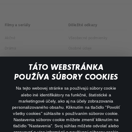
Filmy a seriály
Dôležité odkazy
Akčné
Všeobecné podmienky
Dráma
Osobné údaje
Dokumentárne
TÁTO WEBSTRÁNKA
Animácie
POUŽÍVA SÚBORY COOKIES
FAQ
Na tejto webovej stránke sa používajú súbory cookie
alebo iné identifikátory na funkčné, štatistické a
Môj účet
marketingové účely, ako aj na účely zobrazovania
O aplikácii Canal+
personalizovaného obsahu. Kliknutím na tlačidlo "Povoliť
všetky cookies" súhlasíte s používaním súborov cookie.
Nastavenia súborov cookie môžete zmeniť kliknutím na
tlačidlo "Nastavenia". Svoj súhlas môžete odvolať alebo