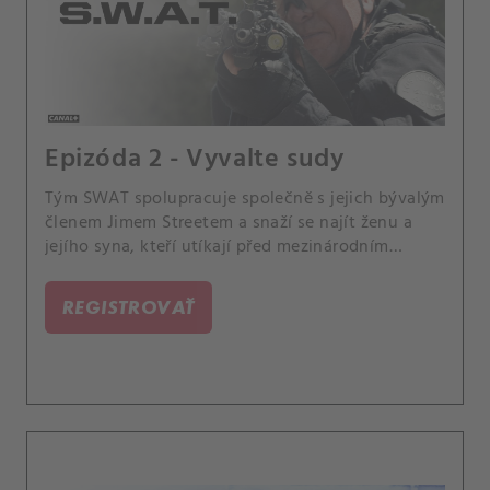
Epizóda 2 - Vyvalte sudy
Tým SWAT spolupracuje společně s jejich bývalým
členem Jimem Streetem a snaží se najít ženu a
jejího syna, kteří utíkají před mezinárodním
drogovým kartelem. Také Hondo zjistí nešťastnou
novinku o synovi jeho uvězněného kamaráda, a
REGISTROVAŤ
Luca přemýšlí o nabídce vládního programu, který
poskytne strážníkům možnost koupit dům v méně
bezpečných čtvrtích, které mají na starosti.