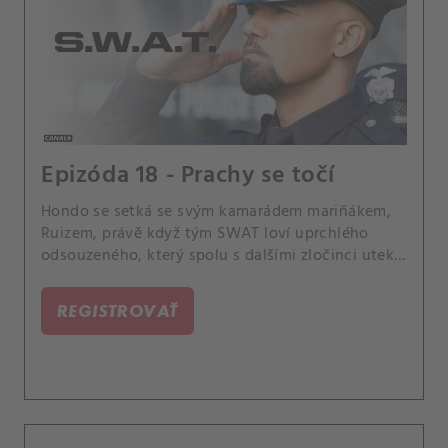
Epizóda 18 - Prachy se točí
Hondo se setká se svým kamarádem mariňákem,
Ruizem, právě když tým SWAT loví uprchlého
odsouzeného, který spolu s dalšími zločinci utekl
z vězení s pomocí ukradených vojenských zbraní.
Také se Chris připravuje na těžké rozloučení se
REGISTROVAŤ
svým partnerem K-9, který onemocněl.