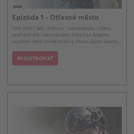
Epizóda 1 - Otřesné město
Tým SWAT řeší střetnutí s obchodníky s lidmi,
kteří drží děti jako rukojmí, když Los Angeles
zasáhne velké zemětřesení a ohrozí jejich operaci.
Také Hondo si vytvoří nečekaný osobní vztah se
zástupkyní státního návladního, Niou Wellsovou,
REGISTROVAŤ
a Jim Street má potíže s přizpůsobením se jeho
nového života jako pochůzkáře.