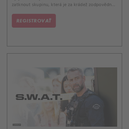
zatknout skupinu, která je za krádež zodpovědná.
Během ní byla také zraněna blízká přítelkyně
kapitána Hickse.
REGISTROVAŤ