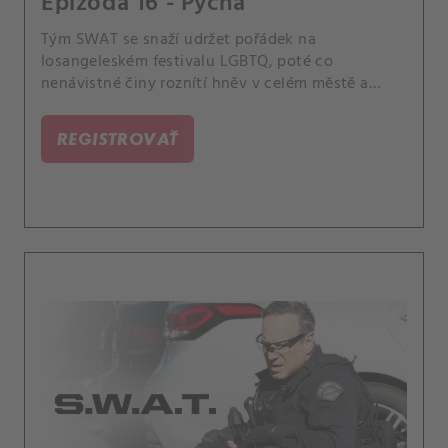
Epizóda 16 - Pýcha
Tým SWAT se snaží udržet pořádek na
losangeleském festivalu LGBTQ, poté co
nenávistné činy roznítí hněv v celém městě a
vyvolají další násilí. Chris úzkostlivě sleduje své
kamarády, členy komunity LGBTQ, volající po
REGISTROVAŤ
odškodnění a velitel Hicks se potká se svým
odcizeným synem, který je gay.