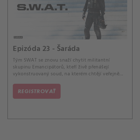
Epizóda 23 - Šaráda
Tým SWAT se znovu snaží chytit militantní
skupinu Emancipátorů, kteří živě přenášejí
vykonstruovaný soud, na kterém chtějí veřejně
popravit městské politiky. Hondo se snaží
povzbudit Darryla; Deacon se cítí nehoden, když
REGISTROVAŤ
má dostat jednu z největších ocenění LAPD; a
Street si dá pauzu, aby našel svoji ztracenou
matku.