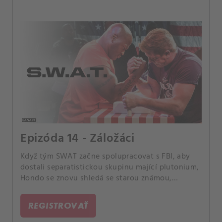
Epizóda 14 - Záložáci
Když tým SWAT začne spolupracovat s FBI, aby
dostali separatistickou skupinu mající plutonium,
Hondo se znovu shledá se starou známou,
zvláštní agentkou FBI Elle Traskovou. Také se tým
SWAT bojí, že prohrají v letošní charitativní
REGISTROVAŤ
soutěži výkonných jednotek proti losangeleským