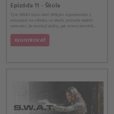
Epizóda 11 - Škola
Tým SWAT musí čelit těžkým vzpomínkám z
minulosti na střelbu ve škole, protože obdrží
varování, že existují plány, jak znovu provést
tento zločin. Členové týmu závodí s časem, aby
včas zastavili novou hrozbu, a přitom vzpomínají
REGISTROVAŤ
na den jejich stresující první mise.