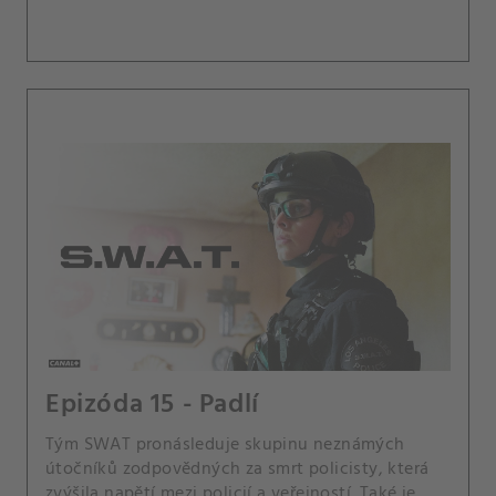
hasičům.
Epizóda 15 - Padlí
Tým SWAT pronásleduje skupinu neznámých
útočníků zodpovědných za smrt policisty, která
zvýšila napětí mezi policií a veřejností. Také je