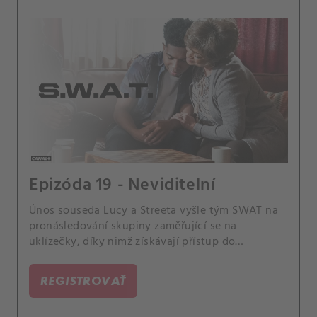
Epizóda 19 - Neviditelní
Únos souseda Lucy a Streeta vyšle tým SWAT na
pronásledování skupiny zaměřující se na
uklízečky, díky nimž získávají přístup do
luxusních domů. Také se divize SWAT připravuje
pomoct Mumfordovi udělat zásadní krok ve své
REGISTROVAŤ
kariéře.