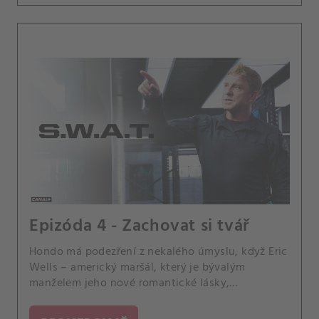
Epizóda 4 - Zachovat si tvář
Hondo má podezření z nekalého úmyslu, když Eric
Wells – americký maršál, který je bývalým
manželem jeho nové romantické lásky,
zástupkyně státního návladního Nii Wellsové –
požádá tým SWAT, aby mu pomohli zadržet