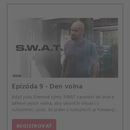
Epizóda 9 - Den volna
Když jsou členové týmu SWAT zavoláni do práce
během jejich volna, aby ukončili situaci s
rukojmími, zjistí, že jeden z rukojmích je hledaný
zločinec. Také Hondo zachraňuje svoji sestru
Briannu, poté co byla v nočním klubu zdrogována
REGISTROVAŤ
a využívá svého dne volna, aby chytil sériového