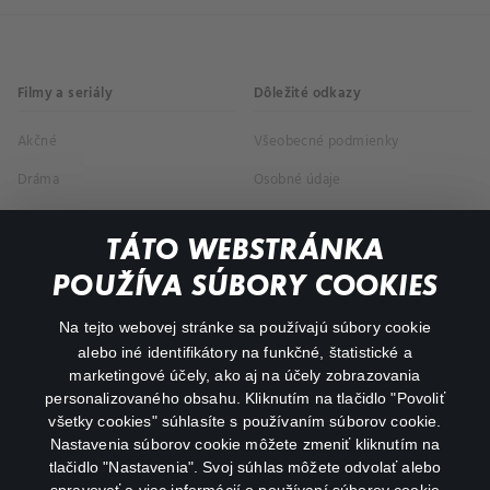
Filmy a seriály
Dôležité odkazy
Akčné
Všeobecné podmienky
Dráma
Osobné údaje
Dokumentárne
TÁTO WEBSTRÁNKA
Animácie
POUŽÍVA SÚBORY COOKIES
FAQ
Na tejto webovej stránke sa používajú súbory cookie
alebo iné identifikátory na funkčné, štatistické a
Môj účet
marketingové účely, ako aj na účely zobrazovania
O aplikácii Canal+
personalizovaného obsahu. Kliknutím na tlačidlo "Povoliť
všetky cookies" súhlasíte s používaním súborov cookie.
Nastavenia súborov cookie môžete zmeniť kliknutím na
tlačidlo "Nastavenia". Svoj súhlas môžete odvolať alebo