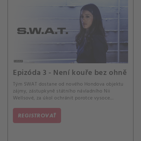
Epizóda 3 - Není kouře bez ohně
Tým SWAT dostane od nového Hondova objektu
zájmy, zástupkyně státního návladního Nii
Wellsové, za úkol ochránit porotce vysoce
důležitého soudu o úplatkářství, na které má
organizovaný zločin spadeno pomocí bomb.
REGISTROVAŤ