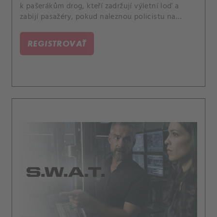
k pašerákům drog, kteří zadržují výletní loď a
zabijí pasažéry, pokud naleznou policistu na
palubě. Také Street nastoupí na tréninkovou
akademii SWAT a zjistí, že rivalita je v ní mnohem
REGISTROVAŤ
větší, než čekal, protože ze všech účastníků bude
pro tento rok vybrán pouze jeden člověk.