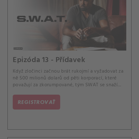
Epizóda 13 - Přídavek
Když zločinci začnou brát rukojmí a vyžadovat za
ně 500 milionů dolarů od pěti korporací, které
považují za zkorumpované, tým SWAT se snaží
najít tuto militantní skupinu, která jim unikla před
několika měsíci. Také Hondovy emoční problémy
REGISTROVAŤ
začnou ovlivňovat velení jeho týmu.