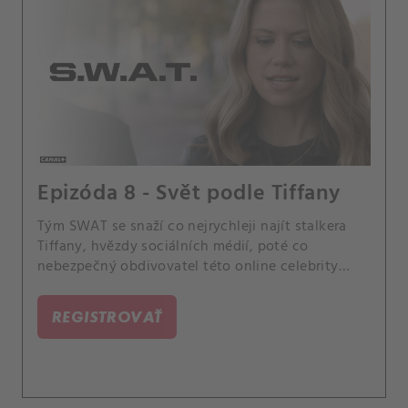
Epizóda 8 - Svět podle Tiffany
Tým SWAT se snaží co nejrychleji najít stalkera
Tiffany, hvězdy sociálních médií, poté co
nebezpečný obdivovatel této online celebrity
promění fanouškovský sraz v přestřelku, která
ohrozí Jessicu.
REGISTROVAŤ