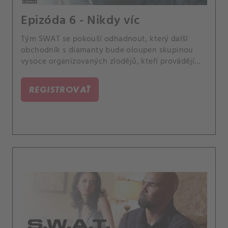
Epizóda 6 - Nikdy víc
Tým SWAT se pokouší odhadnout, který další
obchodník s diamanty bude oloupen skupinou
vysoce organizovaných zlodějů, kteří provádějí
loupeže v Los Angeles. Když je Hondo emočně
zasažen smrtí podezřelého, vyhledá pomoc u své
REGISTROVAŤ
matky Charice.