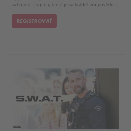
zatknout skupinu, která je za krádež zodpovědná.
Během ní byla také zraněna blízká přítelkyně
kapitána Hickse.
REGISTROVAŤ