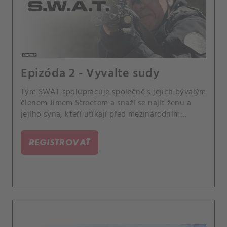
Epizóda 2 - Vyvalte sudy
Tým SWAT spolupracuje společně s jejich bývalým
členem Jimem Streetem a snaží se najít ženu a
jejího syna, kteří utíkají před mezinárodním
drogovým kartelem. Také Hondo zjistí nešťastnou
novinku o synovi jeho uvězněného kamaráda, a
REGISTROVAŤ
Luca přemýšlí o nabídce vládního programu, který
poskytne strážníkům možnost koupit dům v méně
bezpečných čtvrtích, které mají na starosti.