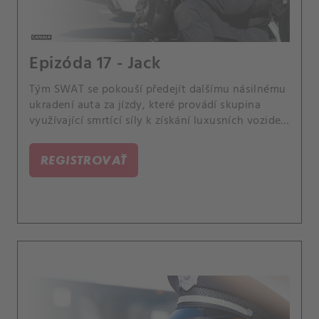
Epizóda 17 - Jack
Tým SWAT se pokouší předejít dalšímu násilnému
ukradení auta za jízdy, které provádí skupina
využívající smrtící síly k získání luxusních vozidel
v celém Los Angeles. Také Hondo udělá velký
krok, aby pomohl uvězněnému synovi jeho
REGISTROVAŤ
kamaráda z dětství a velitele druhého týmu SWAT
Mumforda tíží velké rozhodnutí.