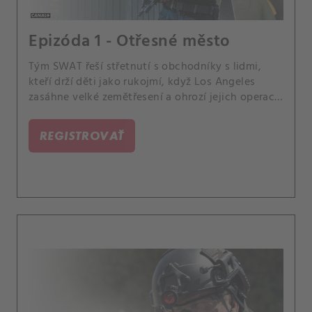
Epizóda 1 - Otřesné město
Tým SWAT řeší střetnutí s obchodníky s lidmi,
kteří drží děti jako rukojmí, když Los Angeles
zasáhne velké zemětřesení a ohrozí jejich operaci.
Také Hondo si vytvoří nečekaný osobní vztah se
zástupkyní státního návladního, Niou Wellsovou,
REGISTROVAŤ
a Jim Street má potíže s přizpůsobením se jeho
nového života jako pochůzkáře.