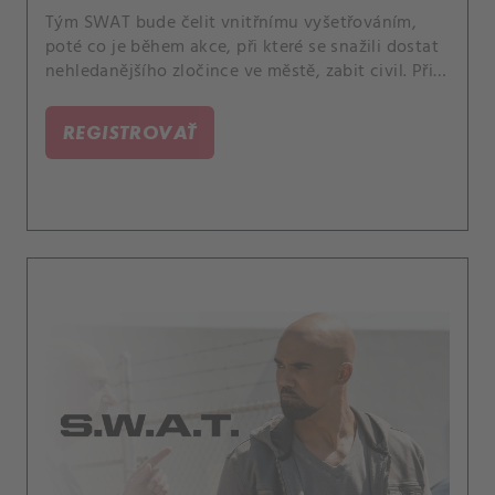
Tým SWAT bude čelit vnitřnímu vyšetřováním,
poté co je během akce, při které se snažili dostat
nehledanějšího zločince ve městě, zabit civil. Při
odhalení detailů mise začne oddělení vnitřních
záležitostí zpochybňovat Hondovy vůdčí
REGISTROVAŤ
schopnosti.