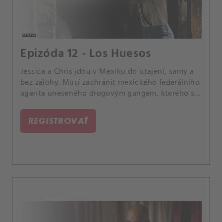
Epizóda 12 - Los Huesos
Jessica a Chris jdou v Mexiku do utajení, samy a
bez zálohy. Musí zachránit mexického federálního
agenta uneseného drogovým gangem, kterého se
snažila Jessica před roky dostat.
REGISTROVAŤ