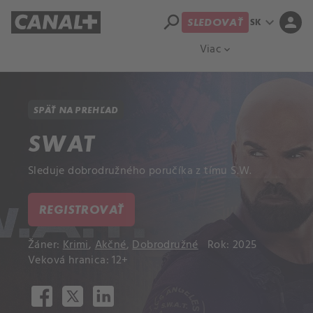
search
expand_more
person
SK
SLEDOVAŤ
Prehľad titulov
Apple TV
Moloch
Viac
expand_more
SPÄŤ NA PREHĽAD
SWAT
Sleduje dobrodružného poručíka z tímu S.W.
REGISTROVAŤ
Žáner:
Krimi
,
Akčné
,
Dobrodružné
Rok: 2025
Veková hranica: 12+