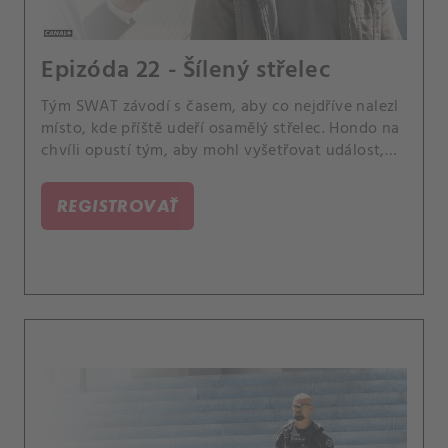
Epizóda 22 - Šílený střelec
Tým SWAT závodí s časem, aby co nejdříve nalezl
místo, kde příště udeří osamělý střelec. Hondo na
chvíli opustí tým, aby mohl vyšetřovat událost,
která se stala blízko jeho domovu; a Jessica
dostane neočekávanou příležitost.
REGISTROVAŤ