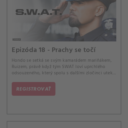
Epizóda 18 - Prachy se točí
Hondo se setká se svým kamarádem mariňákem,
Ruizem, právě když tým SWAT loví uprchlého
odsouzeného, který spolu s dalšími zločinci utekl
z vězení s pomocí ukradených vojenských zbraní.
Také se Chris připravuje na těžké rozloučení se
REGISTROVAŤ
svým partnerem K-9, který onemocněl.