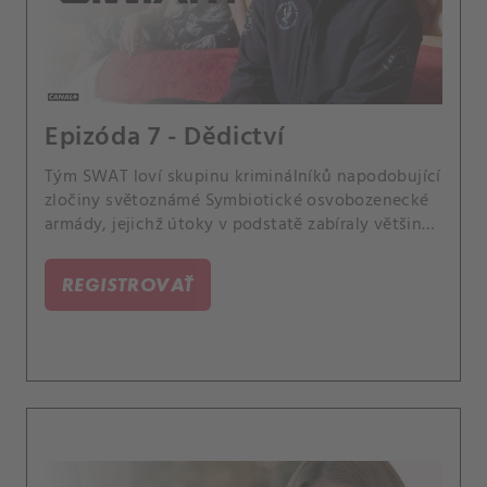
Epizóda 7 - Dědictví
Tým SWAT loví skupinu kriminálníků napodobující
zločiny světoznámé Symbiotické osvobozenecké
armády, jejichž útoky v podstatě zabíraly většinu
tehdejších zpráv. Aby získali informace o tomto
kriminálním řádění v 70.
REGISTROVAŤ