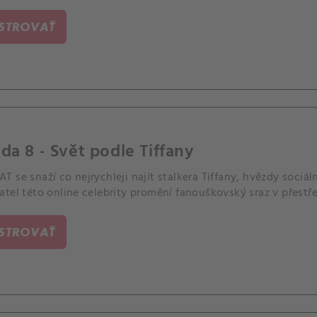
ISTROVAŤ
da 8 - Svět podle Tiffany
 se snaží co nejrychleji najít stalkera Tiffany, hvězdy sociá
tel této online celebrity promění fanouškovský sraz v přestřel
ISTROVAŤ