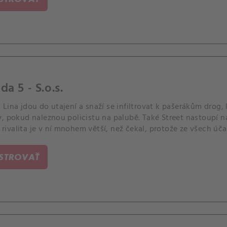
da 5 - S.o.s.
Lina jdou do utajení a snaží se infiltrovat k pašerákům drog, kt
y, pokud naleznou policistu na palubě. Také Street nastoupí
že rivalita je v ní mnohem větší, než čekal, protože ze všech ú
eden člověk.
ISTROVAŤ