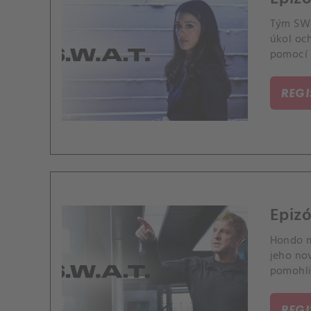
Tým SWA
úkol oc
pomocí
REG
Epizó
Hondo m
jeho no
pomohli 
rozpočto
REG