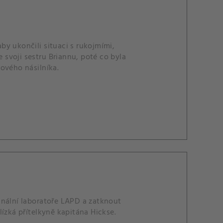
y ukončili situaci s rukojmími,
e svoji sestru Briannu, poté co byla
ového násilníka.
inální laboratoře LAPD a zatknout
ízká přítelkyně kapitána Hickse.