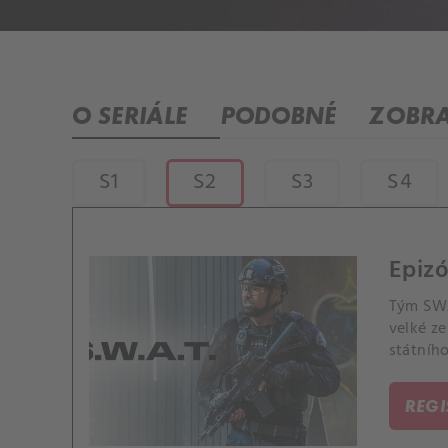
O SERIÁLE
PODOBNÉ
ZOBRA
S1
S2
S3
S4
Epizó
Tým SWAT
velké ze
státníh
pochůzk
REG