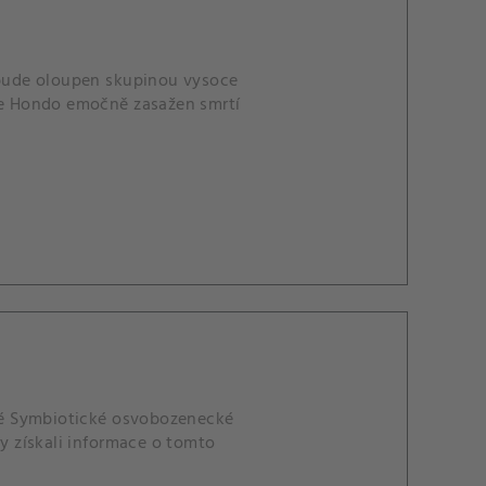
bude oloupen skupinou vysoce
 je Hondo emočně zasažen smrtí
mé Symbiotické osvobozenecké
by získali informace o tomto