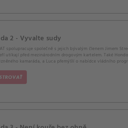
da 2 - Vyvalte sudy
T spolupracuje společně s jejich bývalým členem Jimem Street
teří utíkají před mezinárodním drogovým kartelem. Také Hondo
ězněného kamaráda, a Luca přemýšlí o nabídce vládního prog
 koupit dům v méně bezpečných čtvrtích, které mají na staros
ISTROVAŤ
da 3 - Není kouře bez ohně