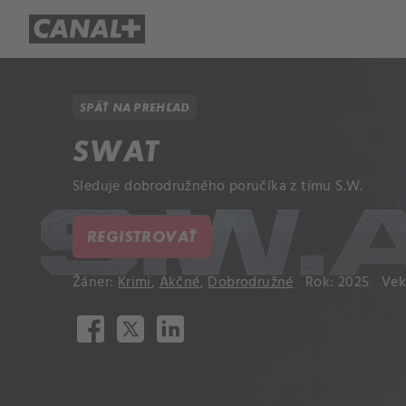
Prehľad titulov
Apple TV
Mol
SPÄŤ NA PREHĽAD
SWAT
Sleduje dobrodružného poručíka z tímu S.W.
REGISTROVAŤ
Žáner:
Krimi
,
Akčné
,
Dobrodružné
Rok: 2025
Vek