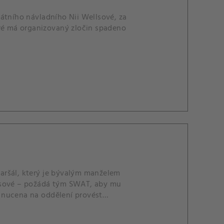
tního návladního Nii Wellsové, za
eré má organizovaný zločin spadeno
aršál, který je bývalým manželem
llsové – požádá tým SWAT, aby mu
je nucena na oddělení provést
en.