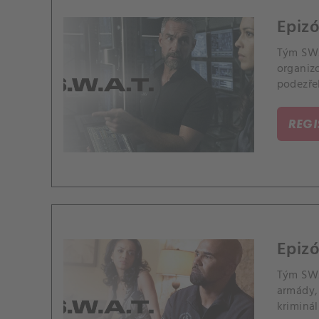
Epizó
Tým SWA
organiz
podezře
REG
Epizó
Tým SWA
armády, 
kriminál