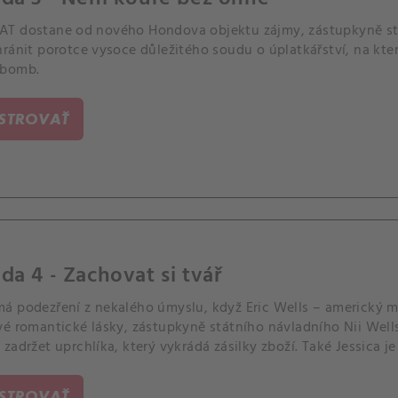
T dostane od nového Hondova objektu zájmy, zástupkyně stá
hránit porotce vysoce důležitého soudu o úplatkářství, na kt
 bomb.
ISTROVAŤ
da 4 - Zachovat si tvář
á podezření z nekalého úmyslu, když Eric Wells – americký m
vé romantické lásky, zástupkyně státního návladního Nii We
zadržet uprchlíka, který vykrádá zásilky zboží. Také Jessica 
vé škrty, a Street zjistí srdcervoucí novinku o jeho matce Kar
ISTROVAŤ