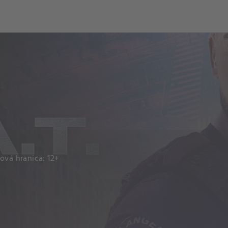
och
Dcéra národa
ová hranica: 12+