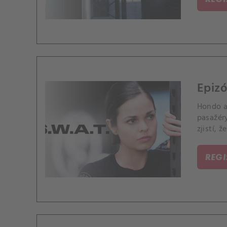
Epizó
Hondo a 
pasažér
zjistí, 
pouze j
REG