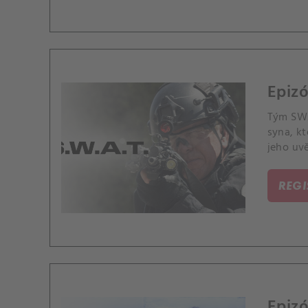
Epizó
Tým SWA
syna, k
jeho uv
možnost
REG
Epizó