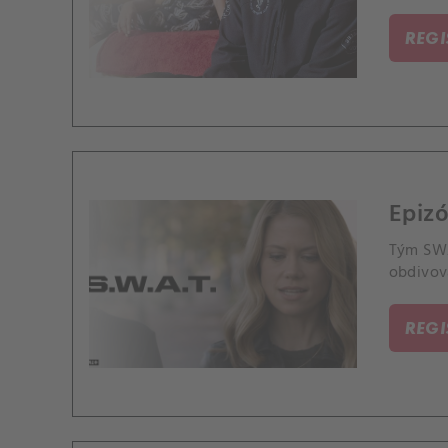
REG
Epizó
Tým SWAT
obdivova
REG