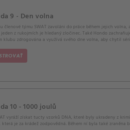
da 9 - Den volna
ou členové týmu SWAT zavoláni do práce během jejich volna, ab
že jeden z rukojmích je hledaný zločinec. Také Hondo zachraňuj
m klubu zdrogována a využívá svého dne volna, aby chytil séri
ISTROVAŤ
da 10 - 1000 joulů
T vyráží získat tucty vzorků DNA, které byly ukradeny z krim
 která je za krádež zodpovědná. Během ní byla také zraněna bl