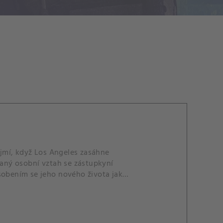
kojmí, když Los Angeles zasáhne
kaný osobní vztah se zástupkyní
ůsobením se jeho nového života jako