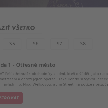
ZIŤ VŠETKO
S5
S6
S7
S8
da 1 - Otřesné město
 řeší střetnutí s obchodníky s lidmi, kteří drží děti jako ru
mětřesení a ohrozí jejich operaci. Také Hondo si vytvoří neče
o návladního, Niou Wellsovou, a Jim Street má potíže s přizp
áře.
ISTROVAŤ