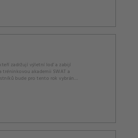
eří zadržují výletní loď a zabijí
 na tréninkovou akademii SWAT a
častníků bude pro tento rok vybrán