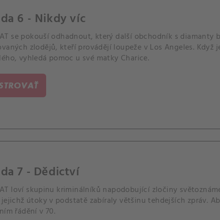
da 6 - Nikdy víc
T se pokouší odhadnout, který další obchodník s diamanty 
ovaných zlodějů, kteří provádějí loupeže v Los Angeles. Když
lého, vyhledá pomoc u své matky Charice.
ISTROVAŤ
da 7 - Dědictví
T loví skupinu kriminálníků napodobující zločiny světozná
jejichž útoky v podstatě zabíraly většinu tehdejších zpráv. A
ním řádění v 70.