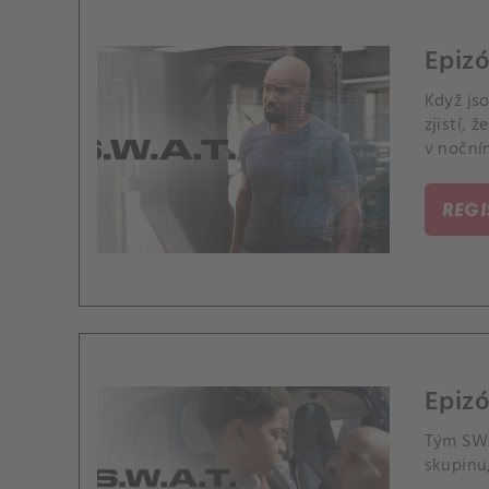
Epizó
Když js
zjistí, 
v noční
REG
Epizó
Tým SWA
skupinu,