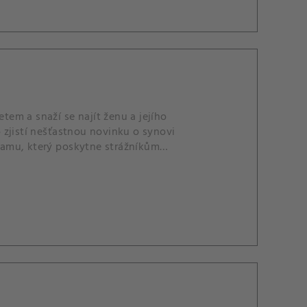
em a snaží se najít ženu a jejího
 zjistí nešťastnou novinku o synovi
ramu, který poskytne strážníkům
ti.