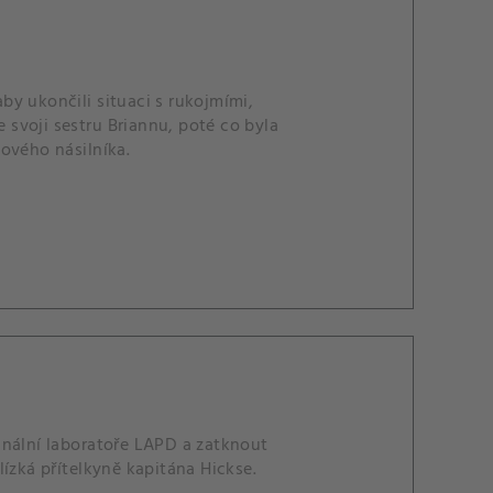
y ukončili situaci s rukojmími,
e svoji sestru Briannu, poté co byla
ového násilníka.
inální laboratoře LAPD a zatknout
ízká přítelkyně kapitána Hickse.