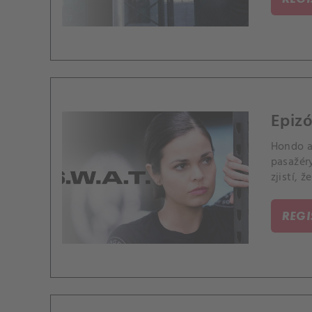
Epizó
Hondo a 
pasažér
zjistí, 
pouze j
REG