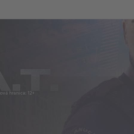
och
Dcéra národa
ová hranica: 12+