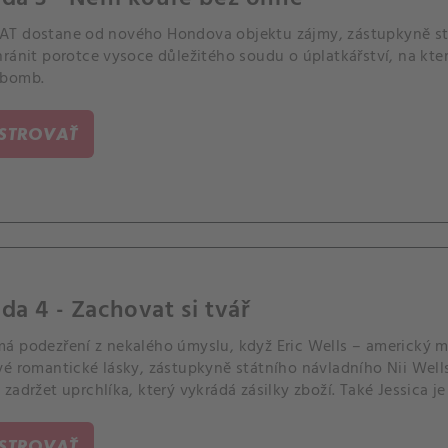
T dostane od nového Hondova objektu zájmy, zástupkyně stá
hránit porotce vysoce důležitého soudu o úplatkářství, na kt
 bomb.
ISTROVAŤ
da 4 - Zachovat si tvář
á podezření z nekalého úmyslu, když Eric Wells – americký m
vé romantické lásky, zástupkyně státního návladního Nii We
zadržet uprchlíka, který vykrádá zásilky zboží. Také Jessica 
vé škrty, a Street zjistí srdcervoucí novinku o jeho matce Kar
ISTROVAŤ