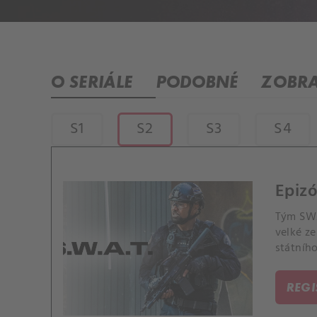
O SERIÁLE
PODOBNÉ
ZOBRA
S1
S2
S3
S4
Epizó
Tým SWAT
velké ze
státníh
pochůzk
REG