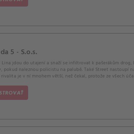
da 5 - S.o.s.
Lina jdou do utajení a snaží se infiltrovat k pašerákům drog, kt
y, pokud naleznou policistu na palubě. Také Street nastoupí
že rivalita je v ní mnohem větší, než čekal, protože ze všech ú
eden člověk.
ISTROVAŤ