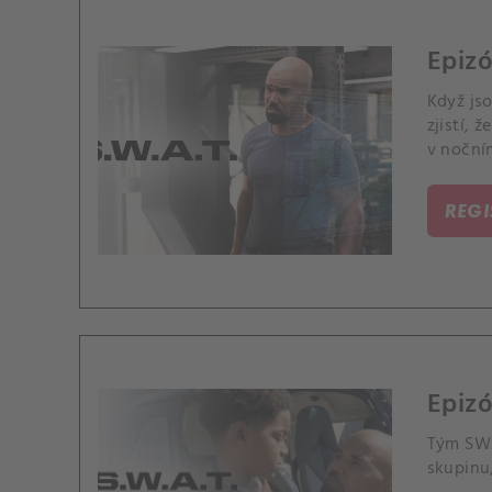
Epizó
Když js
zjistí, 
v noční
REG
Epizó
Tým SWA
skupinu,