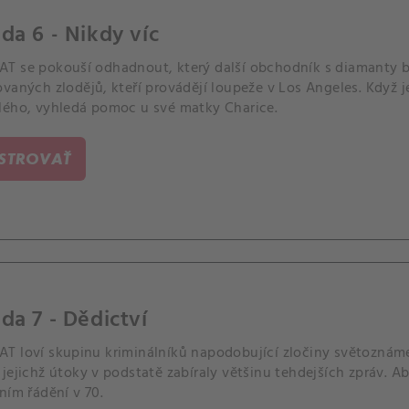
da 6 - Nikdy víc
T se pokouší odhadnout, který další obchodník s diamanty 
ovaných zlodějů, kteří provádějí loupeže v Los Angeles. Když
lého, vyhledá pomoc u své matky Charice.
ISTROVAŤ
da 7 - Dědictví
T loví skupinu kriminálníků napodobující zločiny světozná
jejichž útoky v podstatě zabíraly většinu tehdejších zpráv. A
ním řádění v 70.