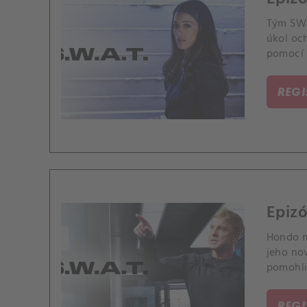
Tým SWA
úkol oc
pomocí
REG
Epizó
Hondo m
jeho no
pomohli 
rozpočto
REG