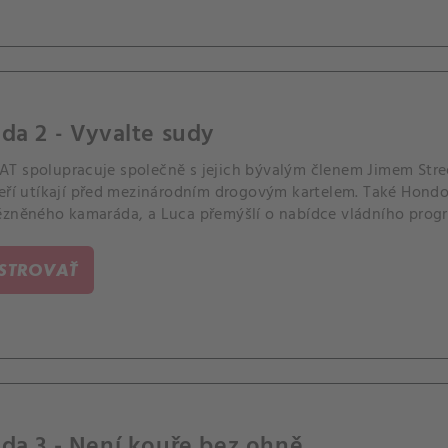
da 2 - Vyvalte sudy
T spolupracuje společně s jejich bývalým členem Jimem Street
teří utíkají před mezinárodním drogovým kartelem. Také Hondo
ězněného kamaráda, a Luca přemýšlí o nabídce vládního prog
 koupit dům v méně bezpečných čtvrtích, které mají na staros
ISTROVAŤ
da 3 - Není kouře bez ohně