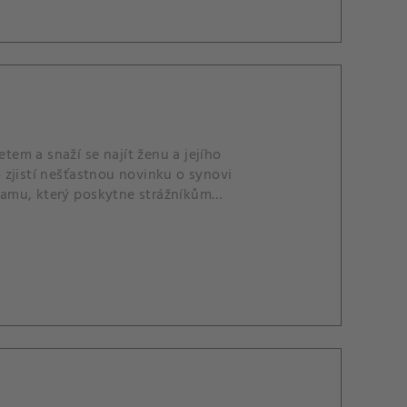
em a snaží se najít ženu a jejího
 zjistí nešťastnou novinku o synovi
ramu, který poskytne strážníkům
ti.