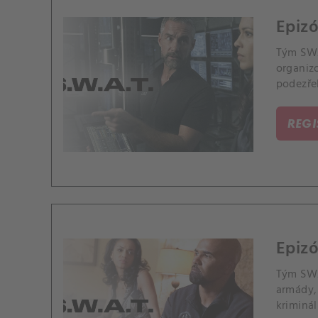
Epizó
Tým SWA
organiz
podezře
REG
Epizó
Tým SWA
armády, 
kriminál