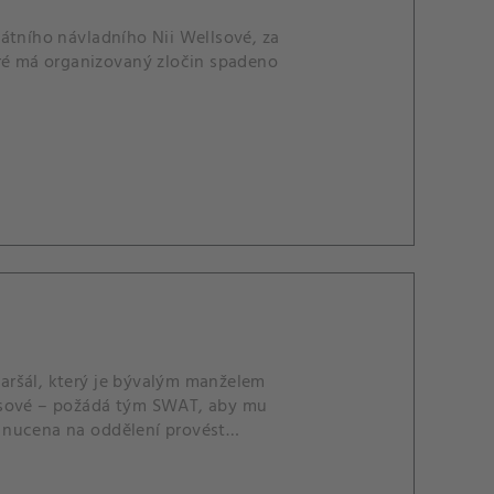
tního návladního Nii Wellsové, za
eré má organizovaný zločin spadeno
aršál, který je bývalým manželem
llsové – požádá tým SWAT, aby mu
je nucena na oddělení provést
en.