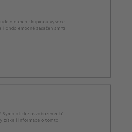
bude oloupen skupinou vysoce
 je Hondo emočně zasažen smrtí
mé Symbiotické osvobozenecké
by získali informace o tomto