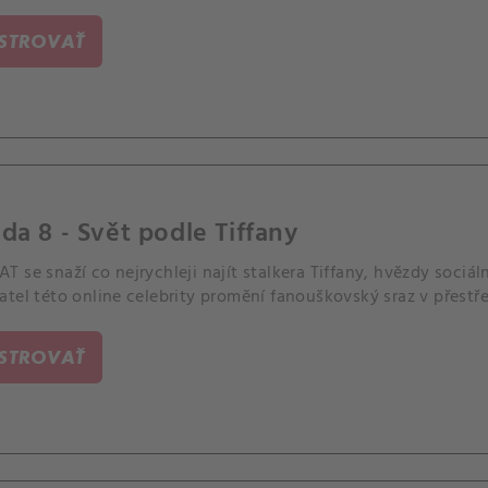
ISTROVAŤ
da 8 - Svět podle Tiffany
 se snaží co nejrychleji najít stalkera Tiffany, hvězdy sociá
tel této online celebrity promění fanouškovský sraz v přestřel
ISTROVAŤ