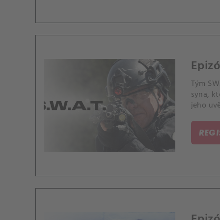
Epizó
Tým SWA
syna, k
jeho uv
možnost
REG
Epizó