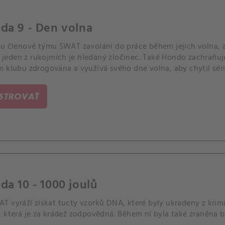
da 9 - Den volna
ou členové týmu SWAT zavoláni do práce během jejich volna, ab
že jeden z rukojmích je hledaný zločinec. Také Hondo zachraňuj
m klubu zdrogována a využívá svého dne volna, aby chytil séri
ISTROVAŤ
da 10 - 1000 joulů
T vyráží získat tucty vzorků DNA, které byly ukradeny z krim
 která je za krádež zodpovědná. Během ní byla také zraněna bl