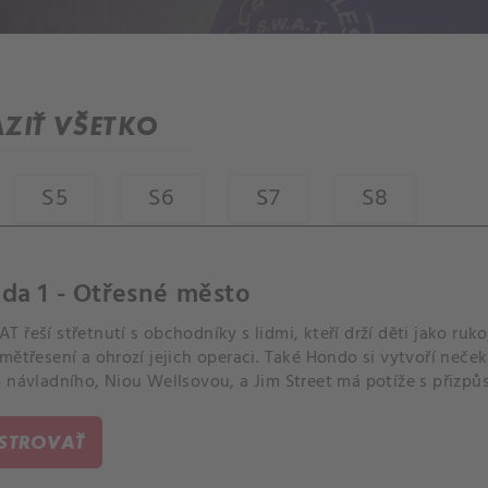
ZIŤ VŠETKO
S5
S6
S7
S8
da 1 - Otřesné město
 řeší střetnutí s obchodníky s lidmi, kteří drží děti jako ru
mětřesení a ohrozí jejich operaci. Také Hondo si vytvoří neče
o návladního, Niou Wellsovou, a Jim Street má potíže s přizp
áře.
ISTROVAŤ