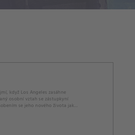
kojmí, když Los Angeles zasáhne
kaný osobní vztah se zástupkyní
ůsobením se jeho nového života jako