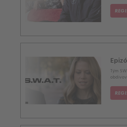
REG
Epizó
Tým SWAT
obdivova
REG