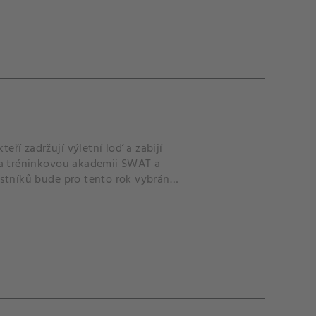
eří zadržují výletní loď a zabijí
 na tréninkovou akademii SWAT a
častníků bude pro tento rok vybrán