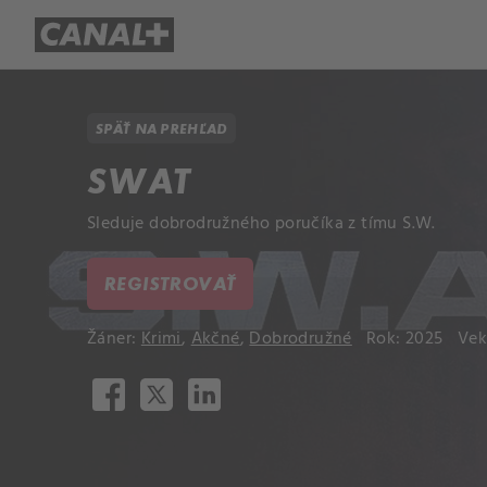
Prehľad titulov
Apple TV
Mol
SPÄŤ NA PREHĽAD
SWAT
Sleduje dobrodružného poručíka z tímu S.W.
REGISTROVAŤ
Žáner:
Krimi
,
Akčné
,
Dobrodružné
Rok: 2025
Vek