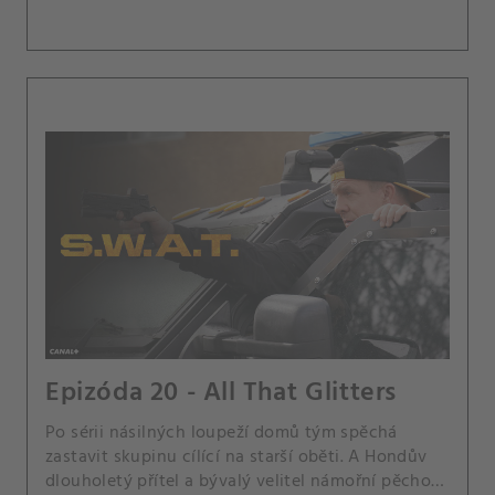
Epizóda 20 - All That Glitters
Po sérii násilných loupeží domů tým spěchá
zastavit skupinu cílící na starší oběti. A Hondův
dlouholetý přítel a bývalý velitel námořní pěchoty