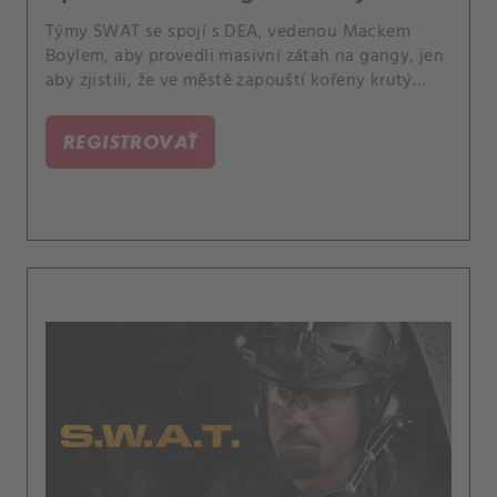
Týmy SWAT se spojí s DEA, vedenou Mackem
Boylem, aby provedli masivní zátah na gangy, jen
aby zjistili, že ve městě zapouští kořeny krutý
kartel a ohrožuje mnoho životů. A Hicks slaví
důležité výročí.
REGISTROVAŤ