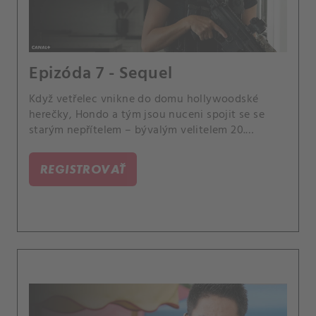
Epizóda 7 - Sequel
Když vetřelec vnikne do domu hollywoodské
herečky, Hondo a tým jsou nuceni spojit se se
starým nepřítelem – bývalým velitelem 20.
jednotky, Sanchezem, aby vystopovali
nebezpečného zločince, který se nezastaví před
REGISTROVAŤ
ničím, aby dostal, co chce.