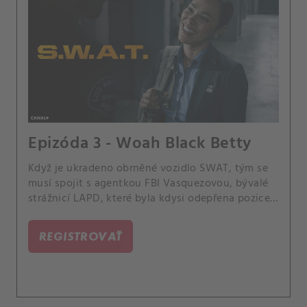
Epizóda 3 - Woah Black Betty
Když je ukradeno obrněné vozidlo SWAT, tým se
musí spojit s agentkou FBI Vasquezovou, bývalé
strážnicí LAPD, které byla kdysi odepřena pozice v
týmu SWAT, a společně musí zabránit použití
vozidla při potenciálním teroristickém útoku. A
REGISTROVAŤ
Hondo a Nichelle se připravují na oslavu k
odhalení pohlaví jejich dítěte.