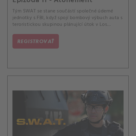
Epizóda 11 - Atonement
Tým SWAT se stane součástí společné úderné
jednotky s FBI, když spojí bombový výbuch auta s
teroristickou skupinou plánující útok v Los
Angeles. Tragédie z Deaconovy minulosti mu
umožní nahlédnout do původu jeho víry.
REGISTROVAŤ