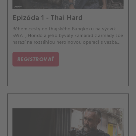
Epizóda 1 - Thai Hard
Během cesty do thajského Bangkoku na výcvik
SWAT, Hondo a jeho bývalý kamarád z armády Joe
narazí na rozsáhlou heroinovou operaci s vazbami
na Los Angeles a ocitnou se na útěku před
mocným drogovým králem.
REGISTROVAŤ