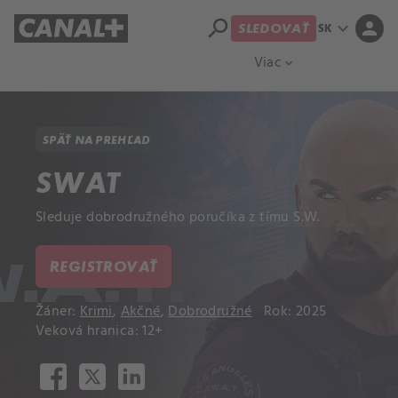
search
expand_more
person
SK
SLEDOVAŤ
Prehľad titulov
Apple TV
Moloch
Viac
expand_more
SPÄŤ NA PREHĽAD
SWAT
Sleduje dobrodružného poručíka z tímu S.W.
REGISTROVAŤ
Žáner:
Krimi
,
Akčné
,
Dobrodružné
Rok: 2025
Veková hranica: 12+