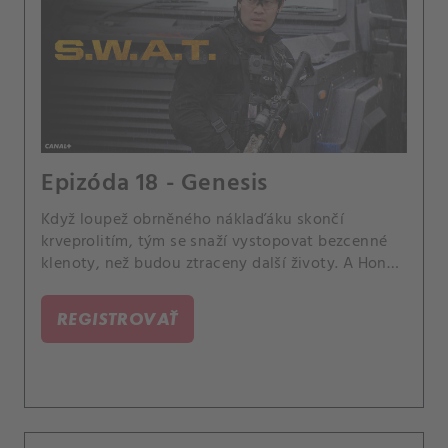
Epizóda 18 - Genesis
Když loupež obrněného náklaďáku skončí
krveprolitím, tým se snaží vystopovat bezcenné
klenoty, než budou ztraceny další životy. A Hondu
navštíví jeho matka Charice.
REGISTROVAŤ