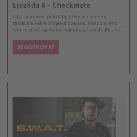
Epizóda 6 - Checkmate
Když je unesen policista, který je na hraně
zastavení velké drogové operace, Hondo a jeho
tým se snaží zachránit jednoho ze svých dřív, než
bude příliš pozdě. A Luca se znepokojuje náhlými
změnami v Hicksově chování.
REGISTROVAŤ