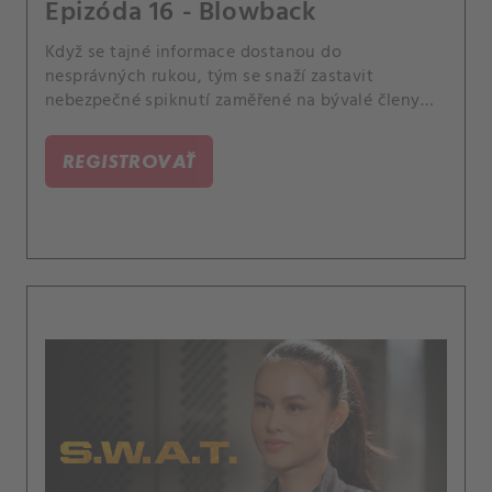
Epizóda 16 - Blowback
Když se tajné informace dostanou do
nesprávných rukou, tým se snaží zastavit
nebezpečné spiknutí zaměřené na bývalé členy
americké armády. A Luca stojí před náročnou
volbou, když náhle onemocní člen rodiny.
REGISTROVAŤ