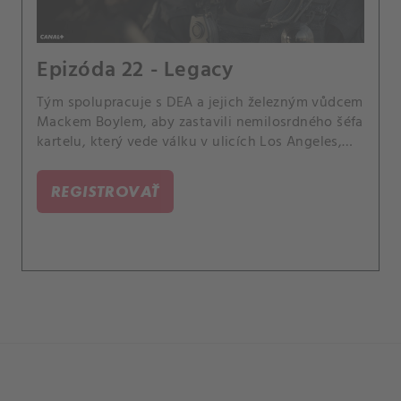
Epizóda 22 - Legacy
Tým spolupracuje s DEA a jejich železným vůdcem
Mackem Boylem, aby zastavili nemilosrdného šéfa
kartelu, který vede válku v ulicích Los Angeles,
když vymáhá pomstu na těch, kteří zabili jeho
syna.
REGISTROVAŤ