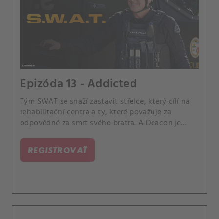
Epizóda 13 - Addicted
Tým SWAT se snaží zastavit střelce, který cílí na
rehabilitační centra a ty, které považuje za
odpovědné za smrt svého bratra. A Deacon je
zaskočen, když jeho žena Annie učiní rodičovské
rozhodnutí, které má nečekané důsledky pro
REGISTROVAŤ
jejich dceru.