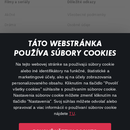
Filmy a seriály
Dôležité odkazy
Akčné
Všeobecné podmienky
Dráma
Osobné údaje
Dokumentárne
TÁTO WEBSTRÁNKA
Animácie
POUŽÍVA SÚBORY COOKIES
FAQ
Na tejto webovej stránke sa používajú súbory cookie
alebo iné identifikátory na funkčné, štatistické a
Môj účet
marketingové účely, ako aj na účely zobrazovania
O aplikácii Canal+
personalizovaného obsahu. Kliknutím na tlačidlo "Povoliť
všetky cookies" súhlasíte s používaním súborov cookie.
Nastavenia súborov cookie môžete zmeniť kliknutím na
tlačidlo "Nastavenia". Svoj súhlas môžete odvolať alebo
spravovať a viac informácií o používaní súborov cookie
nájdete
TU
.