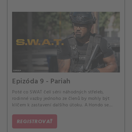
Epizóda 9 - Pariah
Poté co SWAT čelí sérii náhodných střeleb,
rodinné vazby jednoho ze členů by mohly být
klíčem k zastavení dalšího útoku. A Hondo se
připravuje na první setkání s rodiči Nichelle a Tan
pomáhá Lucovi v citlivé situaci.
REGISTROVAŤ