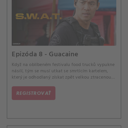
Epizóda 8 - Guacaine
Když na oblíbeném festivalu food trucků vypukne
násilí, tým se musí utkat se smrtícím kartelem,
který je odhodlaný získat zpět velkou ztracenou
zásilku drog za každou cenu.
REGISTROVAŤ