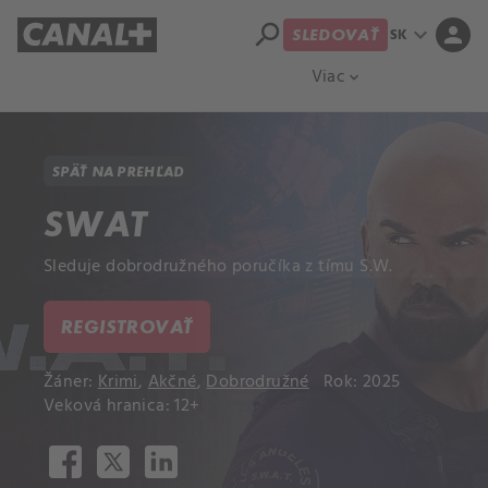
search
expand_more
person
SK
SLEDOVAŤ
Prehľad titulov
Apple TV
Moloch
Viac
expand_more
SPÄŤ NA PREHĽAD
SWAT
Sleduje dobrodružného poručíka z tímu S.W.
REGISTROVAŤ
Žáner:
Krimi
,
Akčné
,
Dobrodružné
Rok: 2025
Veková hranica: 12+