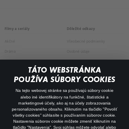
Filmy a seriály
Dôležité odkazy
Akčné
Všeobecné podmienky
Dráma
Osobné údaje
Dokumentárne
TÁTO WEBSTRÁNKA
Animácie
POUŽÍVA SÚBORY COOKIES
FAQ
Na tejto webovej stránke sa používajú súbory cookie
alebo iné identifikátory na funkčné, štatistické a
Môj účet
marketingové účely, ako aj na účely zobrazovania
O aplikácii Canal+
personalizovaného obsahu. Kliknutím na tlačidlo "Povoliť
všetky cookies" súhlasíte s používaním súborov cookie.
Nastavenia súborov cookie môžete zmeniť kliknutím na
tlačidlo "Nastavenia". Svoj súhlas môžete odvolať alebo