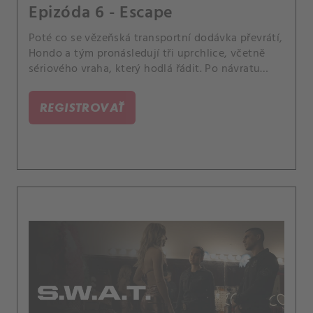
Epizóda 6 - Escape
Poté co se vězeňská transportní dodávka převrátí,
Hondo a tým pronásledují tři uprchlice, včetně
sériového vraha, který hodlá řádit. Po návratu
Annie do práce se Deacon snaží udržet rovnováhu
mezi pracovním a soukromým životem a Luca se
REGISTROVAŤ
snaží naučit Kelly řídit.