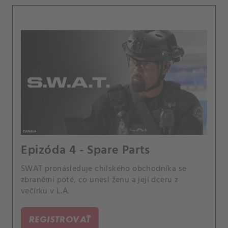
Epizóda 4 - Spare Parts
SWAT pronásleduje chilského obchodníka se
zbraněmi poté, co unesl ženu a její dceru z
večírku v L.A.
REGISTROVAŤ