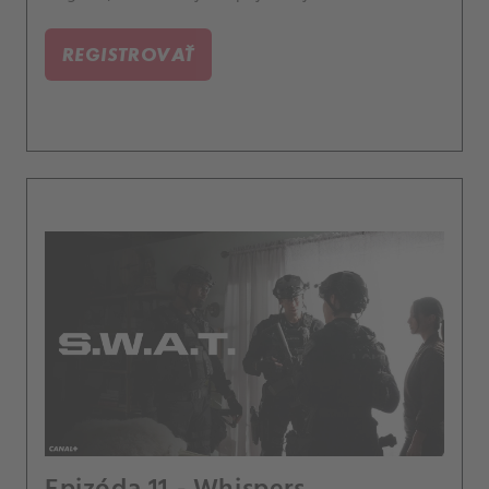
čtvrtí, které přináší osobní zvrat do honby za
smrtícím střelcem.
REGISTROVAŤ