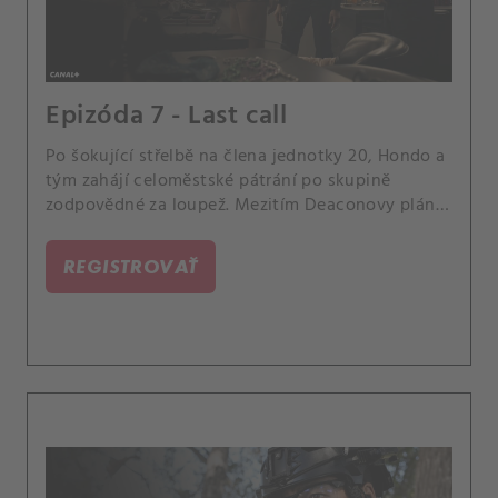
Epizóda 7 - Last call
Po šokující střelbě na člena jednotky 20, Hondo a
tým zahájí celoměstské pátrání po skupině
zodpovědné za loupež. Mezitím Deaconovy plány
ohledně budoucnosti narazí na zádrhel a
Powellová a Alfaro se střetnou kvůli ošemetnému
REGISTROVAŤ
problému.