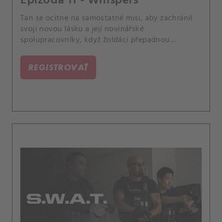
Epizóda 11 - Whispers
Tan se ocitne na samostatné misi, aby zachránil
svoji novou lásku a její novinářské
spolupracovníky, když žoldáci přepadnou
formální večeři korespondentů. Poté co skupina
uteče, je na týmu SWAT, aby vystopoval dobře
REGISTROVAŤ
vycvičené ozbrojence, než bude někdo další zabit.