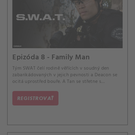
Epizóda 8 - Family Man
Tým SWAT čelí rodině věřících v soudný den
zabarikádovaných v jejich pevnosti a Deacon se
ocitá uprostřed bouře. A Tan se střetne s
reportérem, který se situací zabývá, a Powellová
se potýká se setkáním s dítětem, které před 18
REGISTROVAŤ
lety dala k adopci.