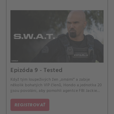
Epizóda 9 - Tested
Když tým loupeživých žen „omámí“ a zabije
několik bohatých VIP členů, Hondo a jednotka 20
jjsou povoláni, aby pomohli agentce FBI Jackie
Vasquezové při dopadení nebezpečných uprchlic,
než stoupne počet obětí. Velitel Hicks je šokován,
REGISTROVAŤ
když jeho nová láska Maggie náhle ukončí jejich
vztah bez důvodu.