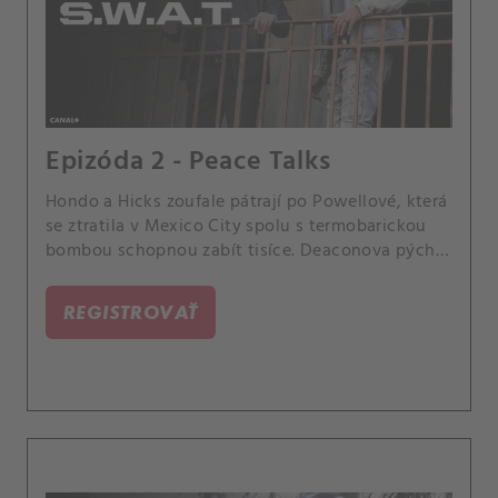
Epizóda 2 - Peace Talks
Hondo a Hicks zoufale pátrají po Powellové, která
se ztratila v Mexico City spolu s termobarickou
bombou schopnou zabít tisíce. Deaconova pýcha
dostane na frak v boxerském zápase s Rockerem.
REGISTROVAŤ