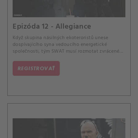
Epizóda 12 - Allegiance
Když skupina násilných ekoteroristů unese
dospívajícího syna vedoucího energetické
společnosti, tým SWAT musí rozmotat zvrácené
motivy únosců, než se pustí do záchranné mise.
Mezitím Hondovo zapojení do střelby vyvolá
REGISTROVAŤ
pobouření v komunitě, které se právě snaží
ochraňovat.