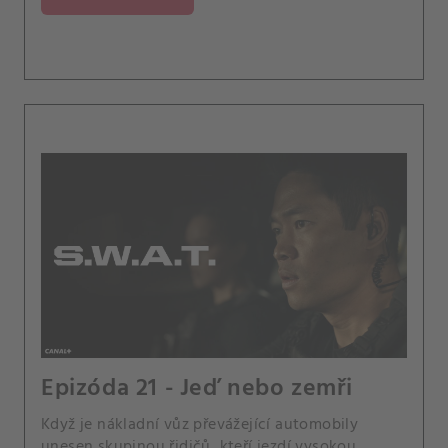
Epizóda 21 - Jeď nebo zemři
Když je nákladní vůz převážející automobily
unesen skupinou řidičů, kteří jezdí vysokou