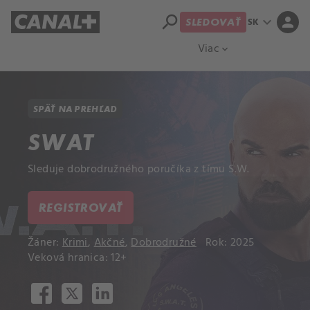
search
expand_more
person
SK
SLEDOVAŤ
Prehľad titulov
Apple TV
Moloch
Viac
expand_more
SPÄŤ NA PREHĽAD
SWAT
Sleduje dobrodružného poručíka z tímu S.W.
REGISTROVAŤ
Žáner:
Krimi
,
Akčné
,
Dobrodružné
Rok: 2025
Veková hranica: 12+