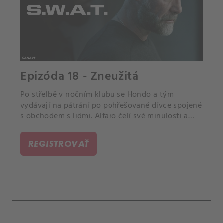
Epizóda 18 - Zneužitá
Po střelbě v nočním klubu se Hondo a tým
vydávají na pátrání po pohřešované dívce spojené
s obchodem s lidmi. Alfaro čelí své minulosti a
Bennett tlačí na Hickse.
REGISTROVAŤ