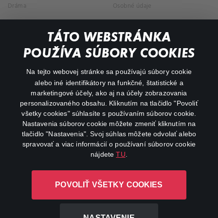
Dráma
Osobné údaje
Dokumentárne
TÁTO WEBSTRÁNKA
Animácie
POUŽÍVA SÚBORY COOKIES
FAQ
Na tejto webovej stránke sa používajú súbory cookie
alebo iné identifikátory na funkčné, štatistické a
Môj účet
marketingové účely, ako aj na účely zobrazovania
O aplikácii Canal+
personalizovaného obsahu. Kliknutím na tlačidlo "Povoliť
všetky cookies" súhlasíte s používaním súborov cookie.
Nastavenia súborov cookie môžete zmeniť kliknutím na
tlačidlo "Nastavenia". Svoj súhlas môžete odvolať alebo
spravovať a viac informácií o používaní súborov cookie
nájdete
TU
.
Canal+ Luxembourg S. à r.l. so sídlom Rue Albert Borschette 4,
POVOLIŤ VŠETKY COOKIES
L-1246 Luxembourg R.C.S. Luxembourg: B 87.905
Všetky práva vyhradené
NASTAVENIE