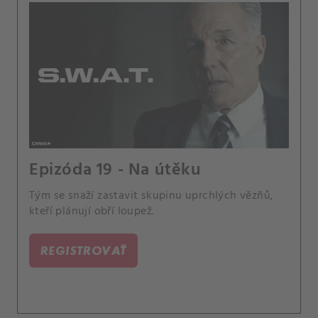
Epizóda 19 - Na útěku
Tým se snaží zastavit skupinu uprchlých vězňů,
kteří plánují obří loupež.
REGISTROVAŤ