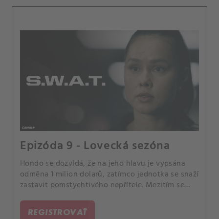
Epizóda 9 - Lovecká sezóna
Hondo se dozvídá, že na jeho hlavu je vypsána
odměna 1 milion dolarů, zatímco jednotka se snaží
zastavit pomstychtivého nepřítele. Mezitím se
Deacon a Tan střetávají kvůli změnám v akademii
SWAT.
REGISTROVAŤ