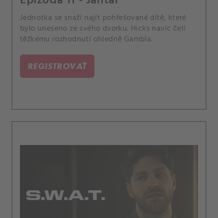
Epizóda 11 - Jantar
Jednotka se snaží najít pohřešované dítě, které
bylo uneseno ze svého dvorku. Hicks navíc čelí
těžkému rozhodnutí ohledně Gambla.
REGISTROVAŤ