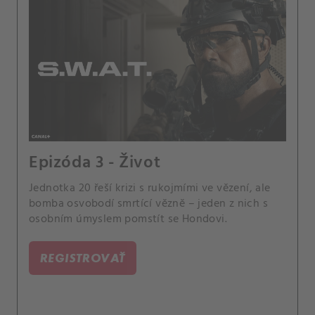
Epizóda 3 - Život
Jednotka 20 řeší krizi s rukojmími ve vězení, ale
bomba osvobodí smrtící vězně – jeden z nich s
osobním úmyslem pomstít se Hondovi.
REGISTROVAŤ