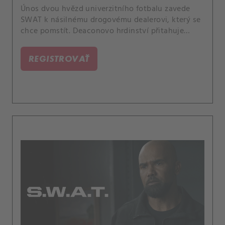
Únos dvou hvězd univerzitního fotbalu zavede
SWAT k násilnému drogovému dealerovi, který se
chce pomstít. Deaconovo hrdinství přitahuje
nečekanou pozornost.
REGISTROVAŤ