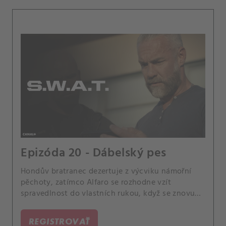
Epizóda 20 - Dábelský pes
Hondův bratranec dezertuje z výcviku námořní
pěchoty, zatímco Alfaro se rozhodne vzít
spravedlnost do vlastních rukou, když se znovu
objeví násilnický bývalý partner jeho matky.
REGISTROVAŤ