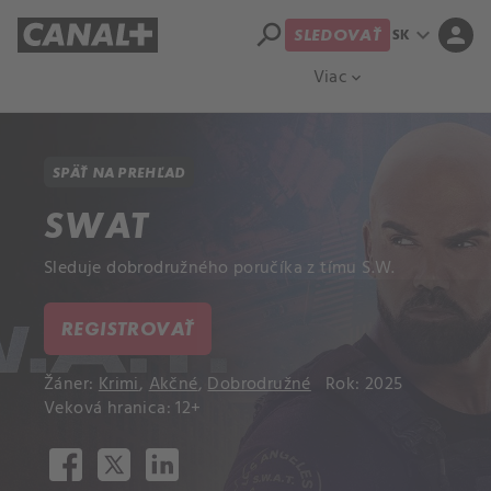
search
expand_more
person
SK
SLEDOVAŤ
Prehľad titulov
Apple TV
Moloch
Viac
expand_more
SPÄŤ NA PREHĽAD
SWAT
Sleduje dobrodružného poručíka z tímu S.W.
REGISTROVAŤ
Žáner:
Krimi
,
Akčné
,
Dobrodružné
Rok: 2025
Veková hranica: 12+