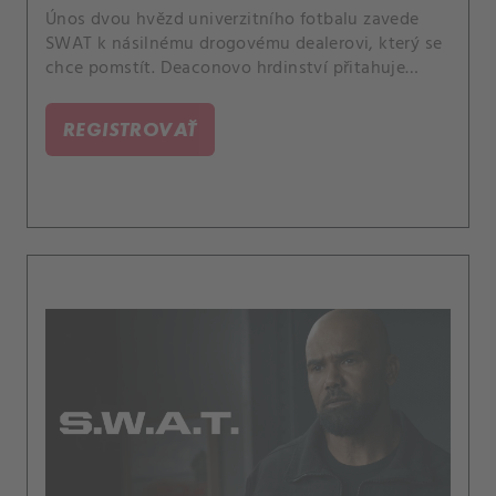
Únos dvou hvězd univerzitního fotbalu zavede
SWAT k násilnému drogovému dealerovi, který se
chce pomstít. Deaconovo hrdinství přitahuje
nečekanou pozornost.
REGISTROVAŤ