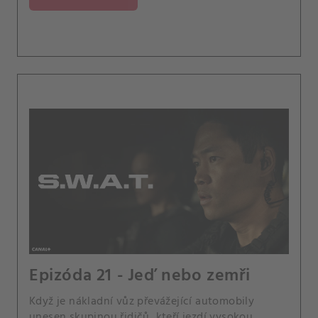
Epizóda 21 - Jeď nebo zemři
Když je nákladní vůz převážející automobily
unesen skupinou řidičů, kteří jezdí vysokou