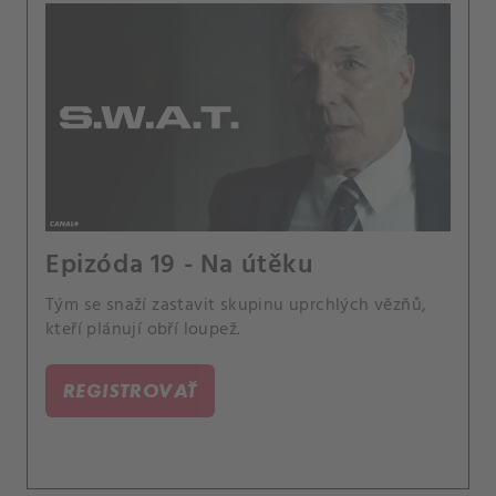
Epizóda 19 - Na útěku
Tým se snaží zastavit skupinu uprchlých vězňů,
kteří plánují obří loupež.
REGISTROVAŤ