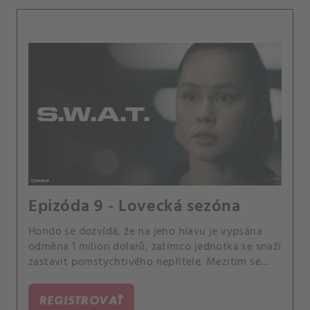
Epizóda 9 - Lovecká sezóna
Hondo se dozvídá, že na jeho hlavu je vypsána
odměna 1 milion dolarů, zatímco jednotka se snaží
zastavit pomstychtivého nepřítele. Mezitím se
Deacon a Tan střetávají kvůli změnám v akademii
SWAT.
REGISTROVAŤ