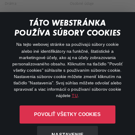
Dráma
Osobné údaje
Dokumentárne
TÁTO WEBSTRÁNKA
Animácie
POUŽÍVA SÚBORY COOKIES
FAQ
Na tejto webovej stránke sa používajú súbory cookie
alebo iné identifikátory na funkčné, štatistické a
Môj účet
marketingové účely, ako aj na účely zobrazovania
O aplikácii Canal+
personalizovaného obsahu. Kliknutím na tlačidlo "Povoliť
všetky cookies" súhlasíte s používaním súborov cookie.
Nastavenia súborov cookie môžete zmeniť kliknutím na
tlačidlo "Nastavenia". Svoj súhlas môžete odvolať alebo
spravovať a viac informácií o používaní súborov cookie
nájdete
TU
.
Canal+ Luxembourg S. à r.l. so sídlom Rue Albert Borschette 4,
POVOLIŤ VŠETKY COOKIES
L-1246 Luxembourg R.C.S. Luxembourg: B 87.905
Všetky práva vyhradené
NASTAVENIE