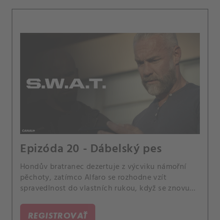
Epizóda 20 - Dábelský pes
Hondův bratranec dezertuje z výcviku námořní
pěchoty, zatímco Alfaro se rozhodne vzít
spravedlnost do vlastních rukou, když se znovu
objeví násilnický bývalý partner jeho matky.
REGISTROVAŤ