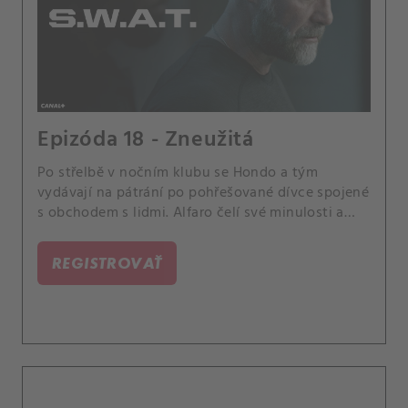
Epizóda 18 - Zneužitá
Po střelbě v nočním klubu se Hondo a tým
vydávají na pátrání po pohřešované dívce spojené
s obchodem s lidmi. Alfaro čelí své minulosti a
Bennett tlačí na Hickse.
REGISTROVAŤ