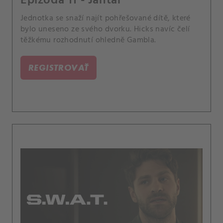
Epizóda 11 - Jantar
Jednotka se snaží najít pohřešované dítě, které
bylo uneseno ze svého dvorku. Hicks navíc čelí
těžkému rozhodnutí ohledně Gambla.
REGISTROVAŤ