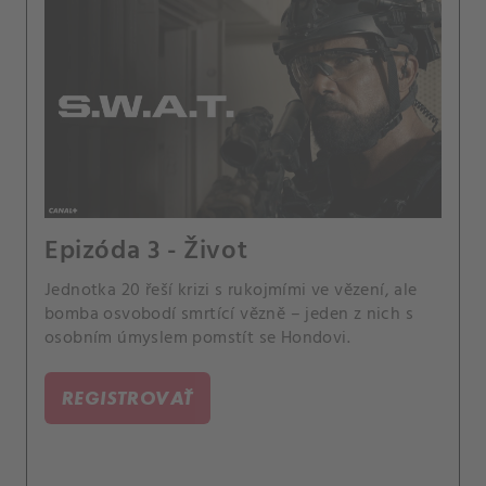
Epizóda 3 - Život
Jednotka 20 řeší krizi s rukojmími ve vězení, ale
bomba osvobodí smrtící vězně – jeden z nich s
osobním úmyslem pomstít se Hondovi.
REGISTROVAŤ